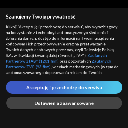
Szanujemy Twoją prywatność
Kliknij "Akceptuję i przechodzę do serwisu", aby wyrazić zgody
na korzystanie z technologii automatycznego śledzenia i
zbierania danych, dostęp do informacji na Twoim urządzeniu
Świat się kręci
Świat się kręci
końcowym i ich przechowywanie oraz na przetwarzanie
25.04.2014
28.04.2014
Twoich danych osobowych przez nas, czyli Telewizję Polską
S.A. w likwidacji (zwaną dalej również „TVP”),
Zaufanych
Partnerów z IAB* (1201 firm)
oraz pozostałych
Zaufanych
Partnerów TVP (93 firm)
, w celach marketingowych (w tym do
zautomatyzowanego dopasowania reklam do Twoich
zainteresowań i mierzenia ich skuteczności) i pozostałych,
które wskazujemy poniżej, a także zgody na udostępnianie
Akceptuję i przechodzę do serwisu
przez nas identyfikatora PPID do Google.
Świat się kręci
Świat się kręci
29.04.2014
30.04.2014
Twoje dane osobowe zbierane podczas odwiedzania przez
Ustawienia zaawansowane
Ciebie naszych
poszczególnych serwisów
zwanych dalej
„Portalem”, w tym informacje zapisywane za pomocą
technologii takich jak: pliki cookie, sygnalizatory WWW lub
innych podobnych technologii umożliwiających świadczenie
Główna
Szukaj
Moja lista
Na żywo
Więcej
dopasowanych i bezpiecznych usług, personalizację treści