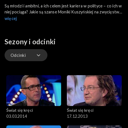
Są młodzi i ambitni, a ich celem jest kariera w polityce – co ich w
niej pociąga? Jakie są szanse Moniki Kuszyńskiej na zwycięstwo
w Eurowizji? Alkohol i papierosy to nie jedyne współczesne
więcej
uzależnienia – syndrom dążenia do władzy jest coraz częstszy.
Gościem dnia jest Kayah.
Sezony i odcinki
Odcinki
Odcinki
Świat się kręci
Świat się kręci
03.03.2014
17.12.2013