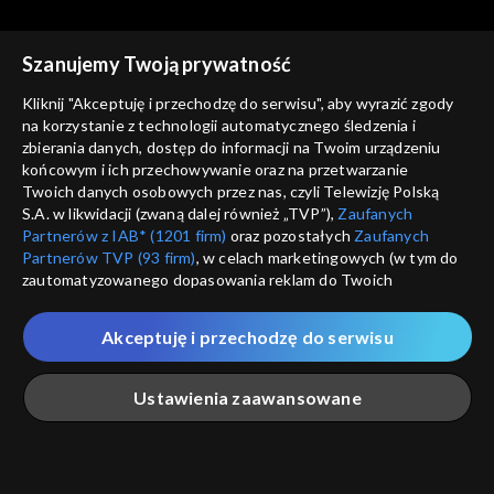
Szanujemy Twoją prywatność
Kliknij "Akceptuję i przechodzę do serwisu", aby wyrazić zgody
na korzystanie z technologii automatycznego śledzenia i
zbierania danych, dostęp do informacji na Twoim urządzeniu
Świat się kręci
Świat się kręci
końcowym i ich przechowywanie oraz na przetwarzanie
25.04.2014
28.04.2014
Twoich danych osobowych przez nas, czyli Telewizję Polską
S.A. w likwidacji (zwaną dalej również „TVP”),
Zaufanych
Partnerów z IAB* (1201 firm)
oraz pozostałych
Zaufanych
Partnerów TVP (93 firm)
, w celach marketingowych (w tym do
zautomatyzowanego dopasowania reklam do Twoich
zainteresowań i mierzenia ich skuteczności) i pozostałych,
które wskazujemy poniżej, a także zgody na udostępnianie
Akceptuję i przechodzę do serwisu
przez nas identyfikatora PPID do Google.
Świat się kręci
Świat się kręci
29.04.2014
30.04.2014
Twoje dane osobowe zbierane podczas odwiedzania przez
Ustawienia zaawansowane
Ciebie naszych
poszczególnych serwisów
zwanych dalej
„Portalem”, w tym informacje zapisywane za pomocą
technologii takich jak: pliki cookie, sygnalizatory WWW lub
innych podobnych technologii umożliwiających świadczenie
Główna
Szukaj
Moja lista
Na żywo
Więcej
dopasowanych i bezpiecznych usług, personalizację treści