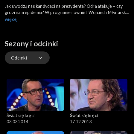
Jak uwodzą nas kandydaci na prezydenta? Odra atakuje – czy
grozi nam epidemia? W programie również Wojciech Młynarski
oraz aktorzy spektaklu „Młynarski obowiązkowo!”. Gościem
więcej
dnia jest Piotr Gąsowski.
Sezony i odcinki
Odcinki
Odcinki
Świat się kręci
Świat się kręci
03.03.2014
17.12.2013