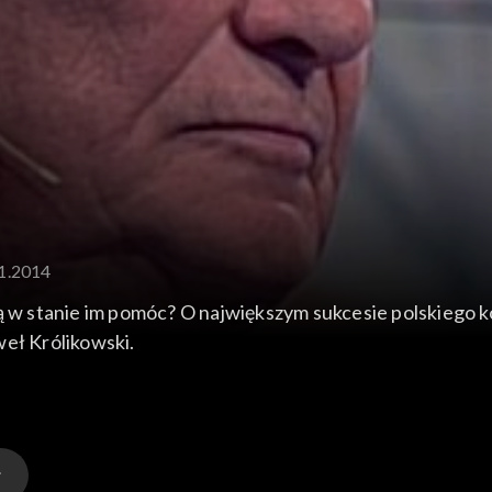
11.2014
omóc? O największym sukcesie polskiego kolarstwa szosowego Rafał Majka i C
weł Królikowski.