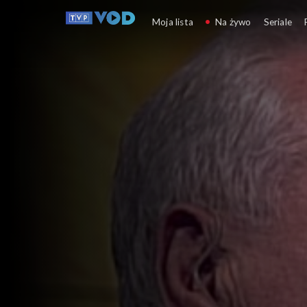
Świat się kręci
Moja lista
Na żywo
Seriale