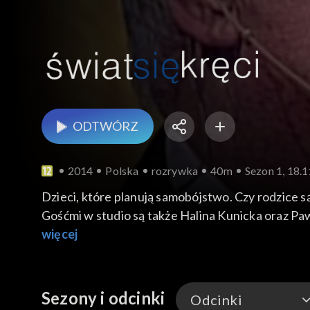
ODTWÓRZ
2014
Polska
rozrywka
40m
Sezon 1, 18.
Dzieci, które planują samobójstwo. Czy rodzice są w stanie im p
Gośćmi w studio są także Halina Kunicka oraz Pa
więcej
Sezony i odcinki
Odcinki