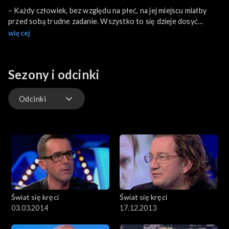
– Każdy człowiek, bez względu na płeć, na jej miejscu miałby
przed sobą trudne zadanie. Wszystko to się dzieje dosyć
szybko. I oczywiście Ewa Kopacz znalazła się w ogniu krytyki.
więcej
Mówi się, że ona może niesamodzielna, słaba. Pojawiają się też
argumenty związane z płcią. Przede wszystkim to jest okazja,
żeby jej pogratulować. Jako Polka czuję się bardzo dumna, że
Sezony i odcinki
kobieta zajmuje to stanowisko – mówi Kazimiera Szczuka.
Odcinki
Odcinki
Świat się kręci
Świat się kręci
03.03.2014
17.12.2013