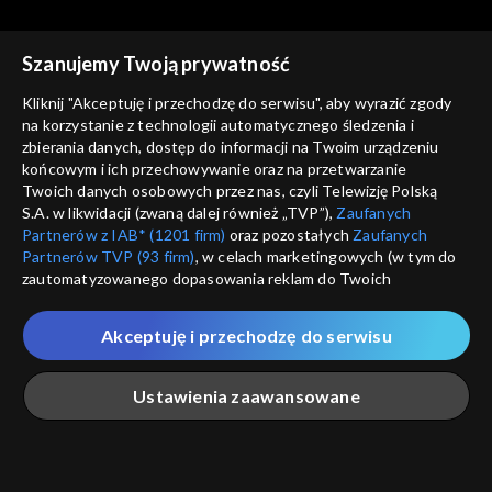
Szanujemy Twoją prywatność
Kliknij "Akceptuję i przechodzę do serwisu", aby wyrazić zgody
na korzystanie z technologii automatycznego śledzenia i
zbierania danych, dostęp do informacji na Twoim urządzeniu
Świat się kręci
Świat się kręci
końcowym i ich przechowywanie oraz na przetwarzanie
25.04.2014
28.04.2014
Twoich danych osobowych przez nas, czyli Telewizję Polską
S.A. w likwidacji (zwaną dalej również „TVP”),
Zaufanych
Partnerów z IAB* (1201 firm)
oraz pozostałych
Zaufanych
Partnerów TVP (93 firm)
, w celach marketingowych (w tym do
zautomatyzowanego dopasowania reklam do Twoich
zainteresowań i mierzenia ich skuteczności) i pozostałych,
które wskazujemy poniżej, a także zgody na udostępnianie
Akceptuję i przechodzę do serwisu
przez nas identyfikatora PPID do Google.
Świat się kręci
Świat się kręci
29.04.2014
30.04.2014
Twoje dane osobowe zbierane podczas odwiedzania przez
Ustawienia zaawansowane
Ciebie naszych
poszczególnych serwisów
zwanych dalej
„Portalem”, w tym informacje zapisywane za pomocą
technologii takich jak: pliki cookie, sygnalizatory WWW lub
innych podobnych technologii umożliwiających świadczenie
Główna
Szukaj
Moja lista
Na żywo
Więcej
dopasowanych i bezpiecznych usług, personalizację treści