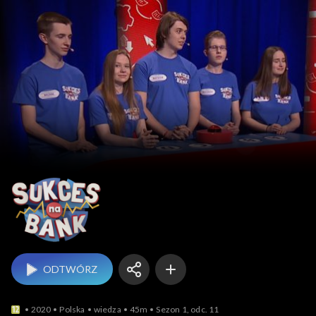
Sukces na bank
ODTWÓRZ
2020
Polska
wiedza
45m
Sezon 1, odc. 11