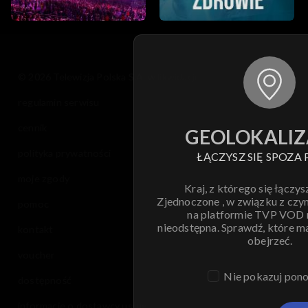
© 2026 Telewizja Polska S.A. w likwidacji
regulamin serwisu
cennik
GEOLOKALIZ
polityka prywatności
ŁĄCZYSZ SIĘ SPOZA 
moje zgody
Kraj, z którego się łączys
Zjednoczone , w związku z czy
pomoc
na platformie TVP VOD
nieodstępna. Sprawdź, które m
kontakt
obejrzeć.
voucher
Nie pokazuj pon
dostępność
informacje o dostawcy usług