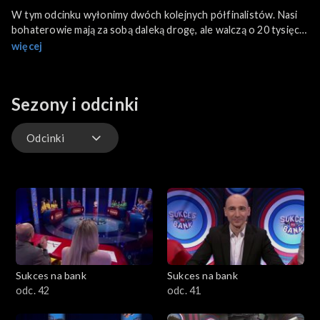
W tym odcinku wyłonimy dwóch kolejnych półfinalistów. Nasi
bohaterowie mają za sobą daleką drogę, ale walczą o 20 tysięcy
złotych, dla siebie i dla szkoły. Najpierw rozwiązywali testy
więcej
online, a w studiu zmierzył się z serią podchwytliwych pytań.
Kto poradził sobie najlepiej?
Sezony i odcinki
Odcinki
Odcinki
Sukces na bank
Sukces na bank
odc. 42
odc. 41