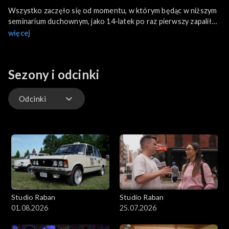
Wszystko zaczęło się od momentu, w którym będąc w niższym
seminarium duchownym, jako 14-latek po raz pierwszy zapalił
marihuanę. Stracił wiele szans w swoim życiu, a gdy myślał, że
więcej
nie ma już ratunku, że nikt już o nim nie pamięta, Bóg
nieoczekiwanie wyciągnął do niego rękę - zapraszamy na
świadectwo muzyka, Andrzeja Sowy. W programie dowiemy się
Sezony i odcinki
także, co to znaczy być dorosłym dzieckiem alkoholika (DDA)
oraz jak działa Haart Kenya, organizacja walcząca z handlem
ludźmi.
Odcinki
Odcinki
Studio Raban
Studio Raban
01.08.2026
25.07.2026