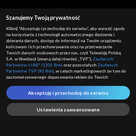
Szanujemy Twoją prywatność
Kliknij "Akceptuję i przechodzę do serwisu", aby wyrazić zgody
na korzystanie z technologii automatycznego śledzenia i
zbierania danych, dostęp do informacji na Twoim urządzeniu
Studio Raban
Studio Raban
końcowym i ich przechowywanie oraz na przetwarzanie
15.07.2023
08.07.2023
Twoich danych osobowych przez nas, czyli Telewizję Polską
S.A. w likwidacji (zwaną dalej również „TVP”),
Zaufanych
Partnerów z IAB* (1201 firm)
oraz pozostałych
Zaufanych
Partnerów TVP (93 firm)
, w celach marketingowych (w tym do
zautomatyzowanego dopasowania reklam do Twoich
zainteresowań i mierzenia ich skuteczności) i pozostałych,
które wskazujemy poniżej, a także zgody na udostępnianie
Akceptuję i przechodzę do serwisu
przez nas identyfikatora PPID do Google.
Studio Raban
Studio Raban
01.07.2023
24.06.2023
Twoje dane osobowe zbierane podczas odwiedzania przez
Ustawienia zaawansowane
Ciebie naszych
poszczególnych serwisów
zwanych dalej
„Portalem”, w tym informacje zapisywane za pomocą
technologii takich jak: pliki cookie, sygnalizatory WWW lub
innych podobnych technologii umożliwiających świadczenie
Główna
Szukaj
Moja lista
Na żywo
Więcej
dopasowanych i bezpiecznych usług, personalizację treści