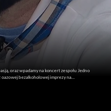
pasją, oraz wpadamy na koncert zespołu Jedno
 z oazowej bezalkoholowej imprezy na
c romantyczne zaręczyny w Panamie.