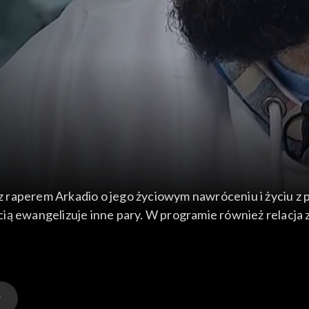
 raperem Arkadio o jego życiowym nawróceniu i życiu z 
ią ewangelizuje inne pary. W programie również relacja
h i nietypowych propozycji wielkopostnych. A na konie