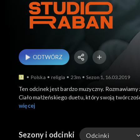
ODTWÓRZ
Polska
religia
23m
Sezon 1, 16.03.2019
Ten odcinek jest bardzo muzyczny. Rozmawiamy z
Ciało małżeńskiego duetu, który swoją twórczośc
warszawskim Tarchominie oraz przegląd ciekawyc
więcej
Sezony i odcinki
Odcinki