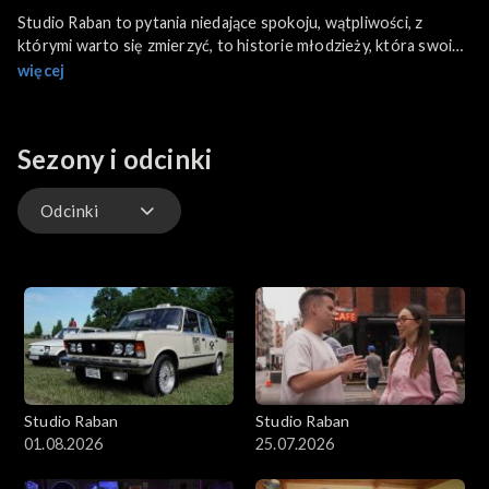
Studio Raban to pytania niedające spokoju, wątpliwości, z
którymi warto się zmierzyć, to historie młodzieży, która swoim
życiem i działaniem inspiruje innych. Z niektórymi bohaterami
więcej
spotkamy się w ich świecie, a z innymi w klimatycznych
kawiarniach. W Studio Raban spotkamy się też z autorytetami,
które z młodzieżą porozmawiają o sprawach ważnych. W
Sezony i odcinki
programie zagoszczą bohaterowie z Polski, jak i z zagranicy.
Odcinki
Odcinki
Studio Raban
Studio Raban
01.08.2026
25.07.2026