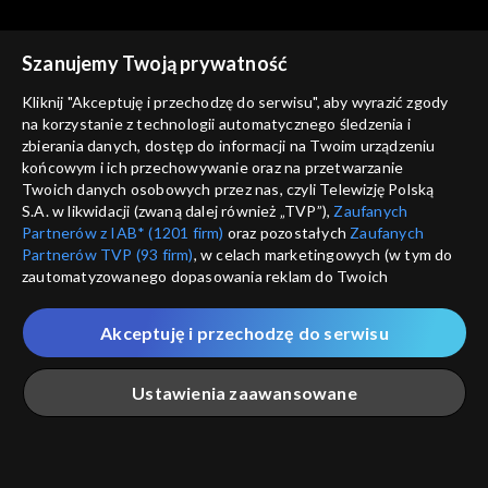
Szanujemy Twoją prywatność
Kliknij "Akceptuję i przechodzę do serwisu", aby wyrazić zgody
na korzystanie z technologii automatycznego śledzenia i
zbierania danych, dostęp do informacji na Twoim urządzeniu
Studio Raban
Studio Raban
końcowym i ich przechowywanie oraz na przetwarzanie
15.07.2023
08.07.2023
Twoich danych osobowych przez nas, czyli Telewizję Polską
S.A. w likwidacji (zwaną dalej również „TVP”),
Zaufanych
Partnerów z IAB* (1201 firm)
oraz pozostałych
Zaufanych
Partnerów TVP (93 firm)
, w celach marketingowych (w tym do
zautomatyzowanego dopasowania reklam do Twoich
zainteresowań i mierzenia ich skuteczności) i pozostałych,
które wskazujemy poniżej, a także zgody na udostępnianie
Akceptuję i przechodzę do serwisu
przez nas identyfikatora PPID do Google.
Studio Raban
Studio Raban
01.07.2023
24.06.2023
Twoje dane osobowe zbierane podczas odwiedzania przez
Ustawienia zaawansowane
Ciebie naszych
poszczególnych serwisów
zwanych dalej
„Portalem”, w tym informacje zapisywane za pomocą
technologii takich jak: pliki cookie, sygnalizatory WWW lub
innych podobnych technologii umożliwiających świadczenie
Główna
Szukaj
Moja lista
Na żywo
Więcej
dopasowanych i bezpiecznych usług, personalizację treści