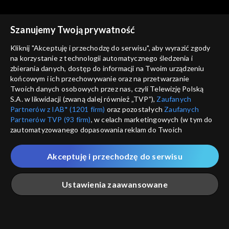
Szanujemy Twoją prywatność
Kliknij "Akceptuję i przechodzę do serwisu", aby wyrazić zgody
na korzystanie z technologii automatycznego śledzenia i
zbierania danych, dostęp do informacji na Twoim urządzeniu
Studio Raban
Studio Raban
końcowym i ich przechowywanie oraz na przetwarzanie
15.07.2023
08.07.2023
Twoich danych osobowych przez nas, czyli Telewizję Polską
S.A. w likwidacji (zwaną dalej również „TVP”),
Zaufanych
Partnerów z IAB* (1201 firm)
oraz pozostałych
Zaufanych
Partnerów TVP (93 firm)
, w celach marketingowych (w tym do
zautomatyzowanego dopasowania reklam do Twoich
zainteresowań i mierzenia ich skuteczności) i pozostałych,
które wskazujemy poniżej, a także zgody na udostępnianie
Akceptuję i przechodzę do serwisu
przez nas identyfikatora PPID do Google.
Studio Raban
Studio Raban
01.07.2023
24.06.2023
Twoje dane osobowe zbierane podczas odwiedzania przez
Ustawienia zaawansowane
Ciebie naszych
poszczególnych serwisów
zwanych dalej
„Portalem”, w tym informacje zapisywane za pomocą
technologii takich jak: pliki cookie, sygnalizatory WWW lub
innych podobnych technologii umożliwiających świadczenie
Główna
Szukaj
Moja lista
Na żywo
Więcej
dopasowanych i bezpiecznych usług, personalizację treści