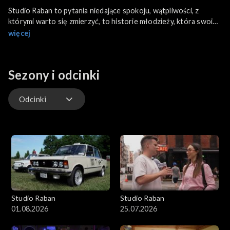
Studio Raban to pytania niedające spokoju, wątpliwości, z
którymi warto się zmierzyć, to historie młodzieży, która swoim
życiem i działaniem inspiruje innych. Z niektórymi bohaterami
więcej
spotkamy się w ich świecie, a z innymi w klimatycznych
kawiarniach. W Studio Raban spotkamy się też z autorytetami,
które z młodzieżą porozmawiają o sprawach ważnych. W
Sezony i odcinki
programie zagoszczą bohaterowie z Polski, jak i z zagranicy.
Odcinki
Odcinki
Studio Raban
Studio Raban
01.08.2026
25.07.2026