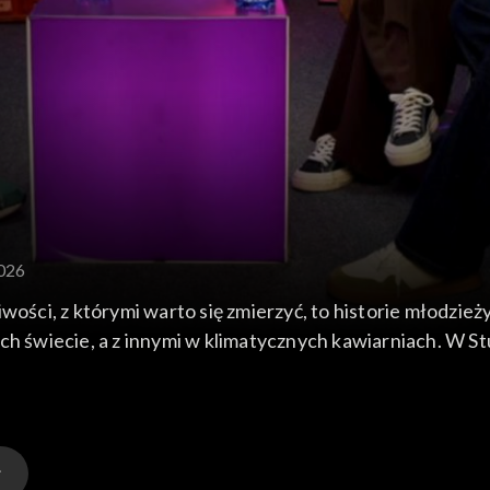
2026
wości, z którymi warto się zmierzyć, to historie młodzieży
ch świecie, a z innymi w klimatycznych kawiarniach. W St
ch. W programie zagoszczą bohaterowie z Polski, jak i z 