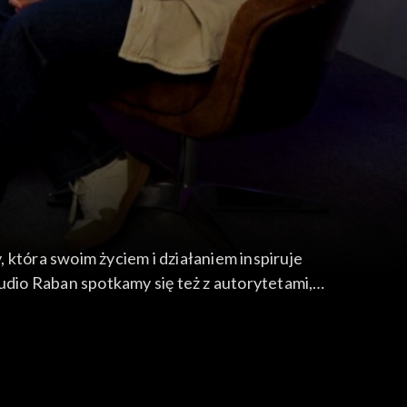
, która swoim życiem i działaniem inspiruje
udio Raban spotkamy się też z autorytetami,
zagranicy.