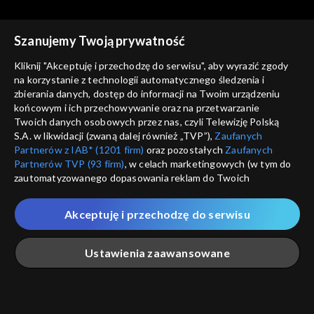
Szanujemy Twoją prywatność
Kliknij "Akceptuję i przechodzę do serwisu", aby wyrazić zgody
na korzystanie z technologii automatycznego śledzenia i
zbierania danych, dostęp do informacji na Twoim urządzeniu
Studio Raban
Studio Raban
końcowym i ich przechowywanie oraz na przetwarzanie
15.07.2023
08.07.2023
Twoich danych osobowych przez nas, czyli Telewizję Polską
S.A. w likwidacji (zwaną dalej również „TVP”),
Zaufanych
Partnerów z IAB* (1201 firm)
oraz pozostałych
Zaufanych
Partnerów TVP (93 firm)
, w celach marketingowych (w tym do
zautomatyzowanego dopasowania reklam do Twoich
zainteresowań i mierzenia ich skuteczności) i pozostałych,
które wskazujemy poniżej, a także zgody na udostępnianie
Akceptuję i przechodzę do serwisu
przez nas identyfikatora PPID do Google.
Studio Raban
Studio Raban
01.07.2023
24.06.2023
Twoje dane osobowe zbierane podczas odwiedzania przez
Ustawienia zaawansowane
Ciebie naszych
poszczególnych serwisów
zwanych dalej
„Portalem”, w tym informacje zapisywane za pomocą
technologii takich jak: pliki cookie, sygnalizatory WWW lub
innych podobnych technologii umożliwiających świadczenie
Główna
Szukaj
Moja lista
Na żywo
Więcej
dopasowanych i bezpiecznych usług, personalizację treści