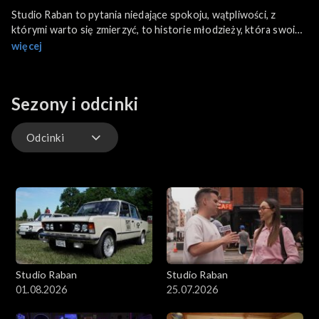
Studio Raban to pytania niedające spokoju, wątpliwości, z
którymi warto się zmierzyć, to historie młodzieży, która swoim
życiem i działaniem inspiruje innych. Z niektórymi bohaterami
więcej
spotkamy się w ich świecie, a z innymi w klimatycznych
kawiarniach. W Studio Raban spotkamy się też z autorytetami,
które z młodzieżą porozmawiają o sprawach ważnych. W
Sezony i odcinki
programie zagoszczą bohaterowie z Polski, jak i z zagranicy.
Odcinki
Odcinki
Studio Raban
Studio Raban
01.08.2026
25.07.2026