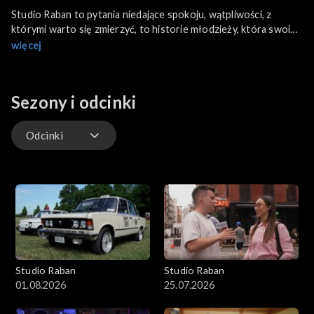
Studio Raban to pytania niedające spokoju, wątpliwości, z
którymi warto się zmierzyć, to historie młodzieży, która swoim
życiem i działaniem inspiruje innych. Z niektórymi bohaterami
więcej
spotkamy się w ich świecie, a z innymi w klimatycznych
kawiarniach. W Studio Raban spotkamy się też z autorytetami,
które z młodzieżą porozmawiają o sprawach ważnych. W
Sezony i odcinki
programie zagoszczą bohaterowie z Polski, jak i z zagranicy.
Odcinki
Odcinki
Studio Raban
Studio Raban
01.08.2026
25.07.2026