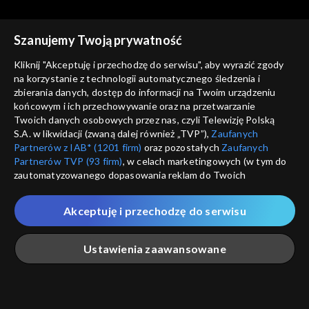
Szanujemy Twoją prywatność
Kliknij "Akceptuję i przechodzę do serwisu", aby wyrazić zgody
na korzystanie z technologii automatycznego śledzenia i
zbierania danych, dostęp do informacji na Twoim urządzeniu
Studio Raban
Studio Raban
końcowym i ich przechowywanie oraz na przetwarzanie
15.07.2023
08.07.2023
Twoich danych osobowych przez nas, czyli Telewizję Polską
S.A. w likwidacji (zwaną dalej również „TVP”),
Zaufanych
Partnerów z IAB* (1201 firm)
oraz pozostałych
Zaufanych
Partnerów TVP (93 firm)
, w celach marketingowych (w tym do
zautomatyzowanego dopasowania reklam do Twoich
zainteresowań i mierzenia ich skuteczności) i pozostałych,
które wskazujemy poniżej, a także zgody na udostępnianie
Akceptuję i przechodzę do serwisu
przez nas identyfikatora PPID do Google.
Studio Raban
Studio Raban
01.07.2023
24.06.2023
Twoje dane osobowe zbierane podczas odwiedzania przez
Ustawienia zaawansowane
Ciebie naszych
poszczególnych serwisów
zwanych dalej
„Portalem”, w tym informacje zapisywane za pomocą
technologii takich jak: pliki cookie, sygnalizatory WWW lub
innych podobnych technologii umożliwiających świadczenie
Główna
Szukaj
Moja lista
Na żywo
Więcej
dopasowanych i bezpiecznych usług, personalizację treści