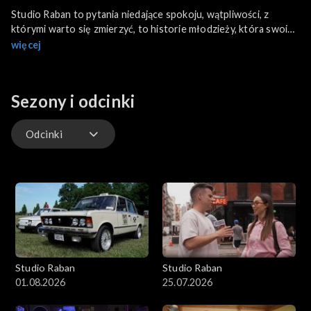
Studio Raban to pytania niedające spokoju, wątpliwości, z
którymi warto się zmierzyć, to historie młodzieży, która swoim
życiem i działaniem inspiruje innych. Z niektórymi bohaterami
więcej
spotkamy się w ich świecie, a z innymi w klimatycznych
kawiarniach. W Studio Raban spotkamy się też z autorytetami,
które z młodzieżą porozmawiają o sprawach ważnych. W
Sezony i odcinki
programie zagoszczą bohaterowie z Polski, jak i z zagranicy.
Odcinki
Odcinki
Studio Raban
Studio Raban
01.08.2026
25.07.2026