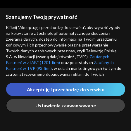
Szanujemy Twoją prywatność
Kliknij "Akceptuję i przechodzę do serwisu", aby wyrazić zgody
na korzystanie z technologii automatycznego śledzenia i
zbierania danych, dostęp do informacji na Twoim urządzeniu
Studio Raban
Studio Raban
końcowym i ich przechowywanie oraz na przetwarzanie
15.07.2023
08.07.2023
Twoich danych osobowych przez nas, czyli Telewizję Polską
S.A. w likwidacji (zwaną dalej również „TVP”),
Zaufanych
Partnerów z IAB* (1201 firm)
oraz pozostałych
Zaufanych
Partnerów TVP (93 firm)
, w celach marketingowych (w tym do
zautomatyzowanego dopasowania reklam do Twoich
zainteresowań i mierzenia ich skuteczności) i pozostałych,
które wskazujemy poniżej, a także zgody na udostępnianie
Akceptuję i przechodzę do serwisu
przez nas identyfikatora PPID do Google.
Studio Raban
Studio Raban
01.07.2023
24.06.2023
Twoje dane osobowe zbierane podczas odwiedzania przez
Ustawienia zaawansowane
Ciebie naszych
poszczególnych serwisów
zwanych dalej
„Portalem”, w tym informacje zapisywane za pomocą
technologii takich jak: pliki cookie, sygnalizatory WWW lub
innych podobnych technologii umożliwiających świadczenie
Główna
Szukaj
Moja lista
Na żywo
Więcej
dopasowanych i bezpiecznych usług, personalizację treści