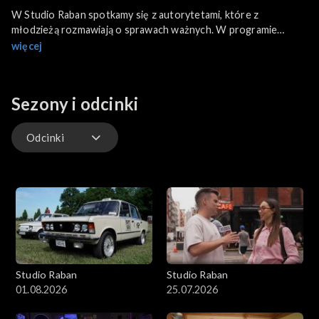
W Studio Raban spotkamy się z autorytetami, które z
młodzieżą rozmawiają o sprawach ważnych. W programie
goszczą bohaterowie z Polski i z zagranicy.
więcej
Sezony i odcinki
Odcinki
Odcinki
Studio Raban
Studio Raban
01.08.2026
25.07.2026