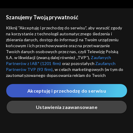
Szanujemy Twoją prywatność
Kliknij "Akceptuję i przechodzę do serwisu", aby wyrazić zgody
na korzystanie z technologii automatycznego śledzenia i
zbierania danych, dostęp do informacji na Twoim urządzeniu
Studio Raban
Studio Raban
końcowym i ich przechowywanie oraz na przetwarzanie
15.07.2023
08.07.2023
Twoich danych osobowych przez nas, czyli Telewizję Polską
S.A. w likwidacji (zwaną dalej również „TVP”),
Zaufanych
Partnerów z IAB* (1201 firm)
oraz pozostałych
Zaufanych
Partnerów TVP (93 firm)
, w celach marketingowych (w tym do
zautomatyzowanego dopasowania reklam do Twoich
zainteresowań i mierzenia ich skuteczności) i pozostałych,
które wskazujemy poniżej, a także zgody na udostępnianie
Akceptuję i przechodzę do serwisu
przez nas identyfikatora PPID do Google.
Studio Raban
Studio Raban
01.07.2023
24.06.2023
Twoje dane osobowe zbierane podczas odwiedzania przez
Ustawienia zaawansowane
Ciebie naszych
poszczególnych serwisów
zwanych dalej
„Portalem”, w tym informacje zapisywane za pomocą
technologii takich jak: pliki cookie, sygnalizatory WWW lub
innych podobnych technologii umożliwiających świadczenie
Główna
Szukaj
Moja lista
Na żywo
Więcej
dopasowanych i bezpiecznych usług, personalizację treści