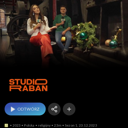
Studio Raban
ODTWÓRZ
2023
Polska
religijny
23m
Sezon 1, 23.12.2023