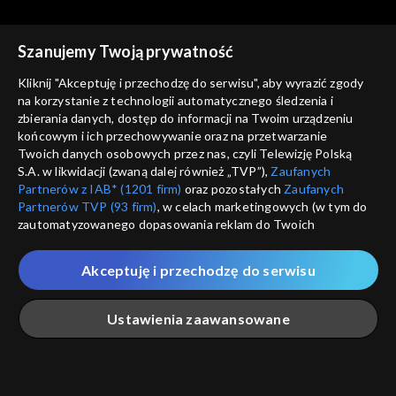
Szanujemy Twoją prywatność
Kliknij "Akceptuję i przechodzę do serwisu", aby wyrazić zgody
na korzystanie z technologii automatycznego śledzenia i
zbierania danych, dostęp do informacji na Twoim urządzeniu
Studio Raban
Studio Raban
końcowym i ich przechowywanie oraz na przetwarzanie
15.07.2023
08.07.2023
Twoich danych osobowych przez nas, czyli Telewizję Polską
S.A. w likwidacji (zwaną dalej również „TVP”),
Zaufanych
Partnerów z IAB* (1201 firm)
oraz pozostałych
Zaufanych
Partnerów TVP (93 firm)
, w celach marketingowych (w tym do
zautomatyzowanego dopasowania reklam do Twoich
zainteresowań i mierzenia ich skuteczności) i pozostałych,
które wskazujemy poniżej, a także zgody na udostępnianie
Akceptuję i przechodzę do serwisu
przez nas identyfikatora PPID do Google.
Studio Raban
Studio Raban
01.07.2023
24.06.2023
Twoje dane osobowe zbierane podczas odwiedzania przez
Ustawienia zaawansowane
Ciebie naszych
poszczególnych serwisów
zwanych dalej
„Portalem”, w tym informacje zapisywane za pomocą
technologii takich jak: pliki cookie, sygnalizatory WWW lub
innych podobnych technologii umożliwiających świadczenie
Główna
Szukaj
Moja lista
Na żywo
Więcej
dopasowanych i bezpiecznych usług, personalizację treści