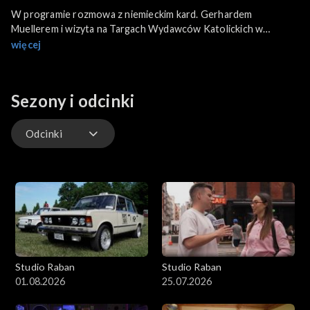
W programie rozmowa z niemieckim kard. Gerhardem
Muellerem i wizyta na Targach Wydawców Katolickich w
Warszawie. Poza tym, usłyszymy świadectwo Seweryna
więcej
Chojnackiego o tym, jak Kościół pomaga społeczne, motywując
do działania na rzecz lokalnej społeczności. Raper Wieczny
opowiada, jak Bóg wyciągnął go z nałogu i uratował jego życie.
Sezony i odcinki
Odcinki
Odcinki
Studio Raban
Studio Raban
01.08.2026
25.07.2026