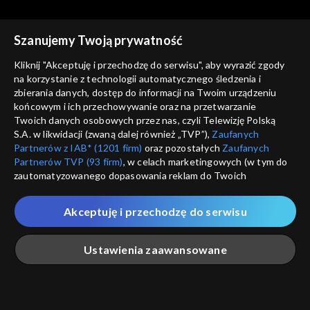
Szanujemy Twoją prywatność
Kliknij "Akceptuję i przechodzę do serwisu", aby wyrazić zgody
na korzystanie z technologii automatycznego śledzenia i
zbierania danych, dostęp do informacji na Twoim urządzeniu
Studio Raban
Studio Raban
końcowym i ich przechowywanie oraz na przetwarzanie
15.07.2023
08.07.2023
Twoich danych osobowych przez nas, czyli Telewizję Polską
S.A. w likwidacji (zwaną dalej również „TVP”),
Zaufanych
Partnerów z IAB* (1201 firm)
oraz pozostałych
Zaufanych
Partnerów TVP (93 firm)
, w celach marketingowych (w tym do
zautomatyzowanego dopasowania reklam do Twoich
zainteresowań i mierzenia ich skuteczności) i pozostałych,
które wskazujemy poniżej, a także zgody na udostępnianie
Akceptuję i przechodzę do serwisu
przez nas identyfikatora PPID do Google.
Studio Raban
Studio Raban
01.07.2023
24.06.2023
Twoje dane osobowe zbierane podczas odwiedzania przez
Ustawienia zaawansowane
Ciebie naszych
poszczególnych serwisów
zwanych dalej
„Portalem”, w tym informacje zapisywane za pomocą
technologii takich jak: pliki cookie, sygnalizatory WWW lub
innych podobnych technologii umożliwiających świadczenie
Główna
Szukaj
Moja lista
Na żywo
Więcej
dopasowanych i bezpiecznych usług, personalizację treści