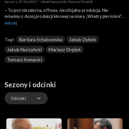
Sezon 1, 07.06.2017 – Jakub Nurzyński, Mariusz Drężek
– To jest niezależna, offowa, nieoficjalna produkcja. Nie
mówimy o dużej produkcji kinowej na miarę „Władcy pierścieni”.
To film dla fanów od fanów – mówią reżyser Jakub Nurzyński i
więcej
aktor Mariusz Drężek, twórcy projektu „Pół Wieku Poezji
Później”, produkcji osadzonej w uniwersum „Wiedźmina”,
Tagi:
Barbara Schabowska
Jakub Dybek
zrealizowanej w głównej mierze dzięki fanom sagi.
Jakub Nurzyński
Mariusz Drężek
Tomasz Kempski
Sezony i odcinki
Odcinki
Odcinki