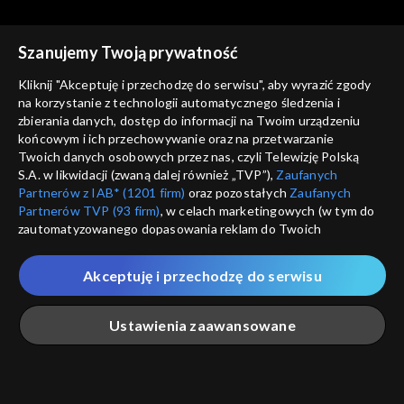
Szanujemy Twoją prywatność
Kliknij "Akceptuję i przechodzę do serwisu", aby wyrazić zgody
na korzystanie z technologii automatycznego śledzenia i
Studio Kultura Rozmowy
Studio Kultura Rozmowy
zbierania danych, dostęp do informacji na Twoim urządzeniu
25.04.2018 – Janusz
16.04.2018 – Przemysław
końcowym i ich przechowywanie oraz na przetwarzanie
Prusinowski
Stępień
Twoich danych osobowych przez nas, czyli Telewizję Polską
S.A. w likwidacji (zwaną dalej również „TVP”),
Zaufanych
Partnerów z IAB* (1201 firm)
oraz pozostałych
Zaufanych
Partnerów TVP (93 firm)
, w celach marketingowych (w tym do
zautomatyzowanego dopasowania reklam do Twoich
zainteresowań i mierzenia ich skuteczności) i pozostałych,
Studio Kultura Rozmowy
Studio Kultura Rozmowy
które wskazujemy poniżej, a także zgody na udostępnianie
Akceptuję i przechodzę do serwisu
23.04.2018 – Paweł Sołtys
12.04.2018 – Marcel Andino
przez nas identyfikatora PPID do Google.
Velez
Twoje dane osobowe zbierane podczas odwiedzania przez
Ustawienia zaawansowane
Ciebie naszych
poszczególnych serwisów
zwanych dalej
„Portalem”, w tym informacje zapisywane za pomocą
technologii takich jak: pliki cookie, sygnalizatory WWW lub
innych podobnych technologii umożliwiających świadczenie
Główna
Szukaj
Moja lista
Na żywo
Więcej
dopasowanych i bezpiecznych usług, personalizację treści