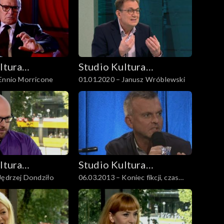
ltura
Studio Kultura
 Ennio Morricone
01.01.2020 – Janusz Wróblewski
Rozmowy
ltura
Studio Kultura
Jędrzej Dondziło
06.03.2013 – Koniec fikcji, czas
Rozmowy
niefikcji