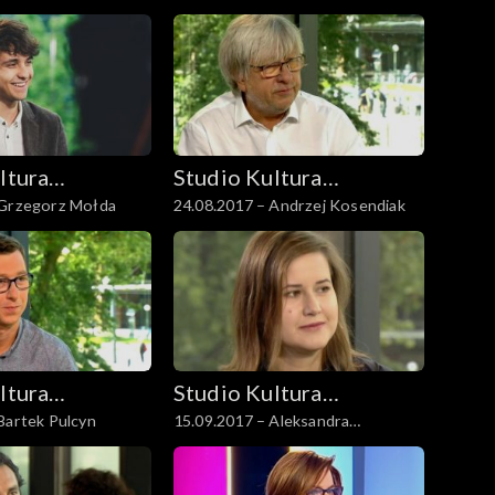
ltura
Studio Kultura
 Grzegorz Mołda
24.08.2017 – Andrzej Kosendiak
Rozmowy
ltura
Studio Kultura
Bartek Pulcyn
15.09.2017 – Aleksandra
Rozmowy
Kędziorek