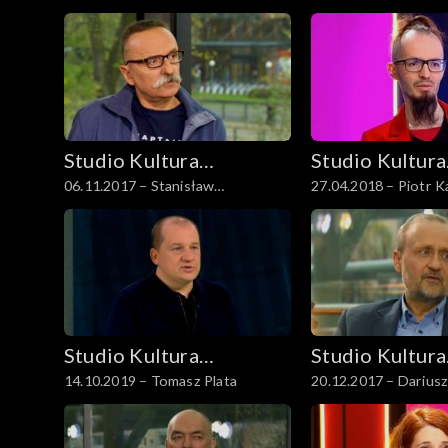
Studio Kultura
Studio Kultura
06.11.2017 – Stanisław
27.04.2018 – Piotr K
Rozmowy
Rozmowy
Aleksander Nowak
Studio Kultura
Studio Kultura
14.10.2019 – Tomasz Plata
20.12.2017 – Dariusz
Rozmowy
Rozmowy