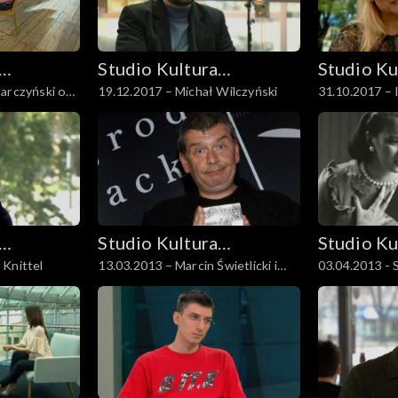
Studio Kultura
Studio Ku
arczyński o
19.12.2017 – Michał Wilczyński
31.10.2017 – 
Rozmowy
Rozmowy
Studio Kultura
Studio Ku
 Knittel
13.03.2013 – Marcin Świetlicki i
03.04.2013 - 
Rozmowy
Rozmowy
Krzysztof Varga