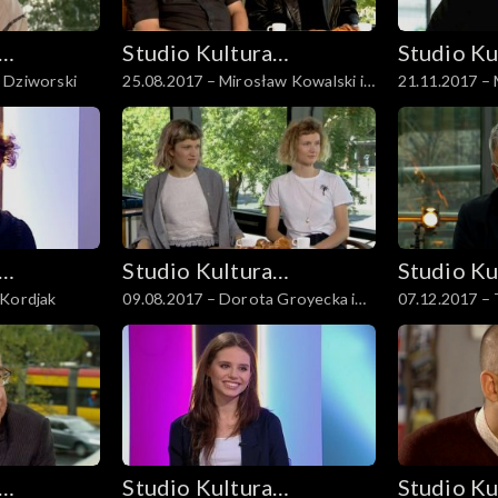
Studio Kultura
Studio Ku
 Dziworski
25.08.2017 – Mirosław Kowalski i
21.11.2017 –
Rozmowy
Rozmowy
Rafał Kosik
Studio Kultura
Studio Ku
 Kordjak
09.08.2017 – Dorota Groyecka i
07.12.2017 –
Rozmowy
Rozmowy
Karolina Bednarz
Kaźmierowski
Masłowski
Studio Kultura
Studio Ku