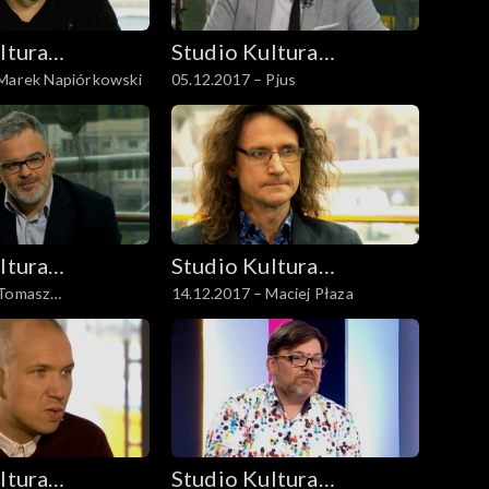
ltura
Studio Kultura
 Marek Napiórkowski
05.12.2017 – Pjus
Rozmowy
ltura
Studio Kultura
 Tomasz
14.12.2017 – Maciej Płaza
Rozmowy
, Krzysztof
ltura
Studio Kultura