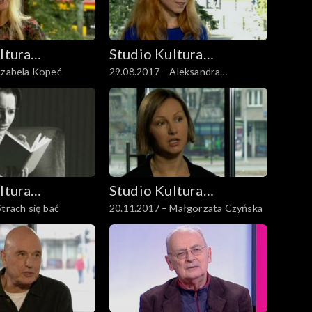
ltura
Studio Kultura
Izabela Kopeć
29.08.2017 – Aleksandra
Rozmowy
Kresowska-Pawlak
ltura
Studio Kultura
Strach się bać
20.11.2017 – Małgorzata Czyńska
Rozmowy