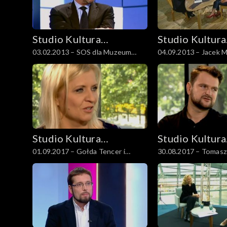
Studio Kultura
Studio Kultura
03.02.2013 – SOS dla Muzeum
04.09.2013 – Jacek M
Rozmowy
Rozmowy
Sztuki Nowoczesnej
„Aidzie”
Studio Kultura
Studio Kultura
01.09.2017 – Gołda Tencer i
30.08.2017 – Tomasz
Rozmowy
Rozmowy
Hanna Pałuba