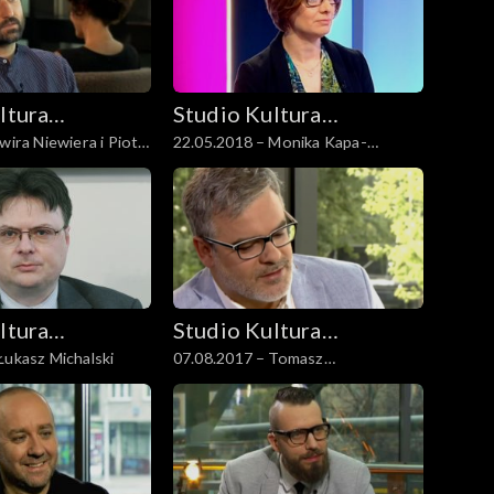
ltura
Studio Kultura
wira Niewiera i Piotr
22.05.2018 – Monika Kapa-
Rozmowy
Cichocka
ltura
Studio Kultura
Łukasz Michalski
07.08.2017 – Tomasz
Rozmowy
Kaźmierowski