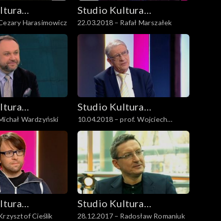
ltura
Studio Kultura
 Cezary Harasimowicz
22.03.2018 – Rafał Marszałek
Rozmowy
ltura
Studio Kultura
20.11.2019 – Michał Wardzyński
10.04.2018 – prof. Wojciech
Rozmowy
Roszkowski
ltura
Studio Kultura
Krzysztof Cieślik
28.12.2017 – Radosław Romaniuk
Rozmowy