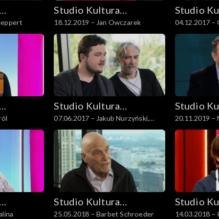
Studio Kultura
Studio Ku
Geppert
18.12.2019 – Jan Owczarek
04.12.2017 –
Rozmowy
Rozmowy
Studio Kultura
Studio Ku
ról
07.06.2017 – Jakub Nurzyński,
Rozmowy
Rozmowy
Mariusz Drężek
Studio Kultura
Studio Ku
alina
25.05.2018 – Barbet Schroeder
14.03.2018 – 
Rozmowy
Rozmowy