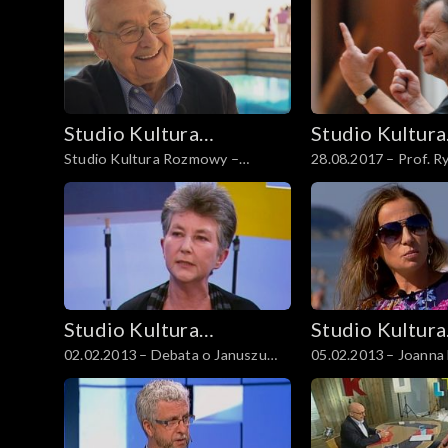
Studio Kultura
Studio Kultura
Studio Kultura Rozmowy –
28.08.2017 – Prof. R
Rozmowy
Rozmowy
Andrzej Wajda, 16.09.2013
Studio Kultura
Studio Kultura
02.02.2013 – Debata o Januszu
05.02.2013 – Joanna
Rozmowy
Rozmowy
Korczaku