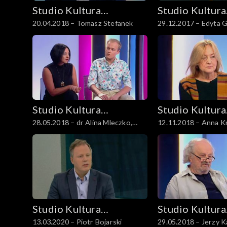
Studio Kultura
Studio Kultura
20.04.2018 – Tomasz Stefanek
29.12.2017 – Edyta 
Rozmowy
Rozmowy
Studio Kultura
Studio Kultura
28.05.2018 – dr Alina Mleczko,
12.11.2018 – Anna K
Rozmowy
Rozmowy
Wojciech Chałupka
Studio Kultura
Studio Kultura
13.03.2020 – Piotr Bojarski
29.05.2018 – Jerzy K
Rozmowy
Rozmowy