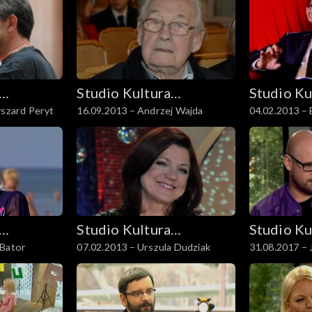
Studio Kultura
Studio Ku
yszard Peryt
16.09.2013 – Andrzej Wajda
04.02.2013 –
Rozmowy
Rozmowy
Studio Kultura
Studio Ku
 Bator
07.02.2013 – Urszula Dudziak
31.08.2017 – 
Rozmowy
Rozmowy