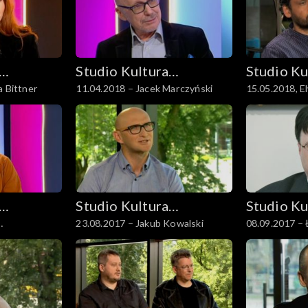
Studio Kultura
Studio Ku
a Bittner
11.04.2018 – Jacek Marczyński
15.05.2018, El
Rozmowy
Rozmowy
Rosołowski
Studio Kultura
Studio Ku
23.08.2017 – Jakub Kowalski
08.09.2017 – 
Rozmowy
Rozmowy