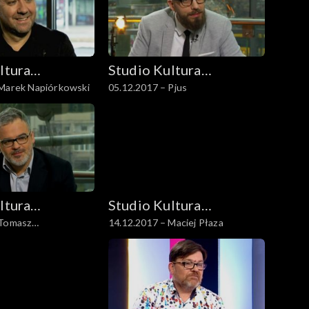
ltura
Studio Kultura
 Marek Napiórkowski
05.12.2017 – Pjus
Rozmowy
ltura
Studio Kultura
 Tomasz
14.12.2017 – Maciej Płaza
Rozmowy
, Krzysztof