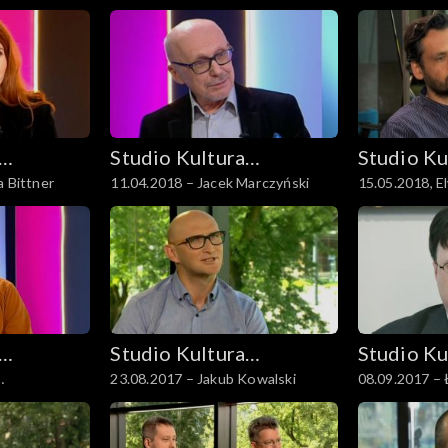
Urbanowski
Studio Kultura
Studio Ku
a Bittner
11.04.2018 – Jacek Marczyński
15.05.2018, El
Rozmowy
Rozmowy
Rosołowski
Studio Kultura
Studio Ku
23.08.2017 – Jakub Kowalski
08.09.2017 – 
Rozmowy
Rozmowy