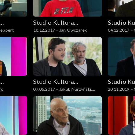
Studio Kultura
Studio Ku
Geppert
18.12.2019 – Jan Owczarek
04.12.2017 –
Rozmowy
Rozmowy
Studio Kultura
Studio Ku
ról
07.06.2017 – Jakub Nurzyński,
Rozmowy
Rozmowy
Mariusz Drężek