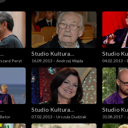
Studio Kultura
Studio Ku
yszard Peryt
16.09.2013 – Andrzej Wajda
04.02.2013 –
Rozmowy
Rozmowy
Studio Kultura
Studio Ku
 Bator
07.02.2013 – Urszula Dudziak
31.08.2017 – 
Rozmowy
Rozmowy