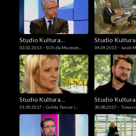
Studio Kultura
Studio Kultura
03.02.2013 – SOS dla Muzeum
04.09.2013 – Jacek M
Rozmowy
Rozmowy
Sztuki Nowoczesnej
„Aidzie”
Studio Kultura
Studio Kultura
01.09.2017 – Gołda Tencer i
30.08.2017 – Tomasz
Rozmowy
Rozmowy
Hanna Pałuba