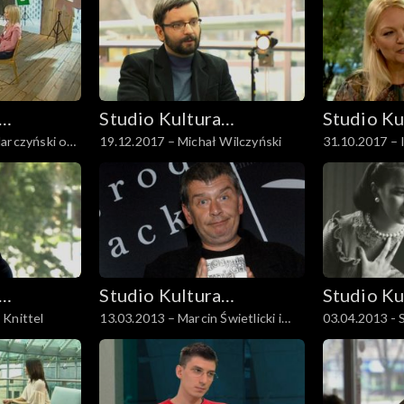
Studio Kultura
Studio Ku
arczyński o
19.12.2017 – Michał Wilczyński
31.10.2017 – 
Rozmowy
Rozmowy
Studio Kultura
Studio Ku
 Knittel
13.03.2013 – Marcin Świetlicki i
03.04.2013 - 
Rozmowy
Rozmowy
Krzysztof Varga