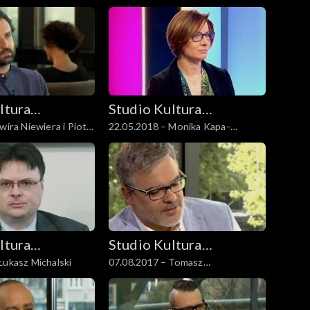
Kędziorek
ltura
Studio Kultura
wira Niewiera i Piotr
22.05.2018 – Monika Kapa-
Rozmowy
Cichocka
ltura
Studio Kultura
Łukasz Michalski
07.08.2017 – Tomasz
Rozmowy
Kaźmierowski