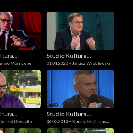
ltura
Studio Kultura
 Ennio Morricone
01.01.2020 – Janusz Wróblewski
Rozmowy
ltura
Studio Kultura
Jędrzej Dondziło
06.03.2013 – Koniec fikcji, czas
Rozmowy
niefikcji