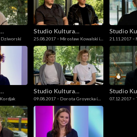
Studio Kultura
Studio Ku
 Dziworski
25.08.2017 – Mirosław Kowalski i
21.11.2017 –
Rozmowy
Rozmowy
Rafał Kosik
Studio Kultura
Studio Ku
 Kordjak
09.08.2017 – Dorota Groyecka i
07.12.2017 –
Rozmowy
Rozmowy
Karolina Bednarz
Kaźmierowski
Masłowski