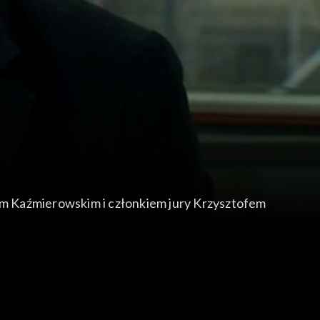
em Kaźmierowskim i członkiem jury Krzysztofem