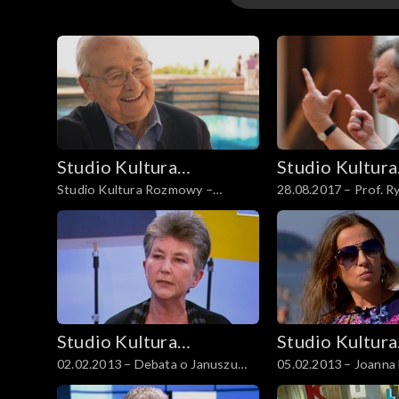
Odcinki
Studio Kultura
Studio Kultura
Studio Kultura Rozmowy –
28.08.2017 – Prof. R
Rozmowy
Rozmowy
Andrzej Wajda, 16.09.2013
Studio Kultura
Studio Kultura
02.02.2013 – Debata o Januszu
05.02.2013 – Joanna
Rozmowy
Rozmowy
Korczaku