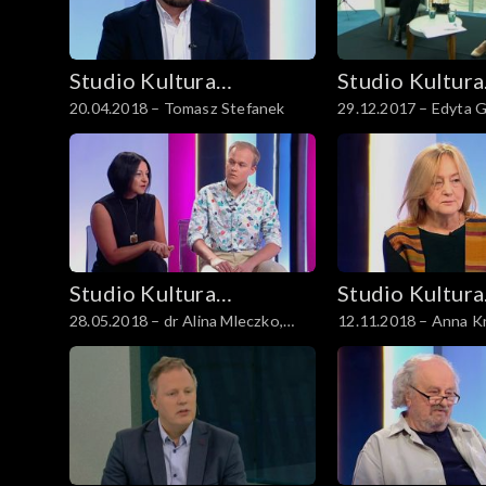
Studio Kultura
Studio Kultura
20.04.2018 – Tomasz Stefanek
29.12.2017 – Edyta 
Rozmowy
Rozmowy
Studio Kultura
Studio Kultura
28.05.2018 – dr Alina Mleczko,
12.11.2018 – Anna K
Rozmowy
Rozmowy
Wojciech Chałupka