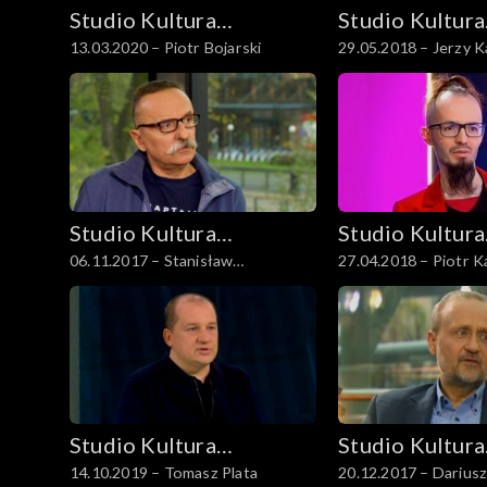
Studio Kultura
Studio Kultura
13.03.2020 – Piotr Bojarski
29.05.2018 – Jerzy K
Rozmowy
Rozmowy
Studio Kultura
Studio Kultura
06.11.2017 – Stanisław
27.04.2018 – Piotr K
Rozmowy
Rozmowy
Aleksander Nowak
Studio Kultura
Studio Kultura
14.10.2019 – Tomasz Plata
20.12.2017 – Dariusz
Rozmowy
Rozmowy