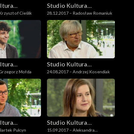
ltura
Studio Kultura
Krzysztof Cieślik
28.12.2017 – Radosław Romaniuk
Rozmowy
ltura
Studio Kultura
 Grzegorz Mołda
24.08.2017 – Andrzej Kosendiak
Rozmowy
ltura
Studio Kultura
Bartek Pulcyn
15.09.2017 – Aleksandra
Rozmowy