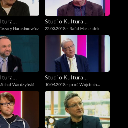
ltura
Studio Kultura
 Cezary Harasimowicz
22.03.2018 – Rafał Marszałek
Rozmowy
ltura
Studio Kultura
20.11.2019 – Michał Wardzyński
10.04.2018 – prof. Wojciech
Rozmowy
Roszkowski