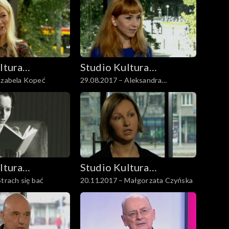
ltura
Studio Kultura
Izabela Kopeć
29.08.2017 – Aleksandra
Rozmowy
Kresowska-Pawlak
ltura
Studio Kultura
Strach się bać
20.11.2017 – Małgorzata Czyńska
Rozmowy