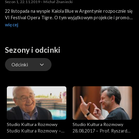
Sezon 1, 22.11.2019 – Michał Znaniecki
22 listopada na wyspie Kaiola Blue w Argentynie rozpocznie się
VI Festival Opera Tigre. O tym wyjątkowym projekcie i promocji
kultury polskiej w Argentynie Katarzyna Sanocka porozmawia z
więcej
dyrektorem festiwalu, Michałem Znanieckim.
Sezony i odcinki
Odcinki
Odcinki
Studio Kultura Rozmowy
Studio Kultura Rozmowy
Studio Kultura Rozmowy –
28.08.2017 – Prof. Ryszard
Andrzej Wajda, 16.09.2013
Peryt