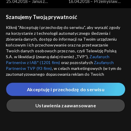
25.04.2018 – Janusz
16.04.2018 – Przemysław
Prusinowski
Stępień
Szanujemy Twoją prywatność
Kliknij "Akceptuję i przechodzę do serwisu", aby wyrazić zgody
na korzystanie z technologii automatycznego śledzenia i
zbierania danych, dostęp do informacji na Twoim urządzeniu
końcowym i ich przechowywanie oraz na przetwarzanie
Studio Kultura Rozmowy
Studio Kultura Rozmowy
Twoich danych osobowych przez nas, czyli Telewizję Polską
23.04.2018 – Paweł Sołtys
12.04.2018 – Marcel Andino
S.A. w likwidacji (zwaną dalej również „TVP”),
Zaufanych
Velez
Partnerów z IAB* (1201 firm)
oraz pozostałych
Zaufanych
Partnerów TVP (93 firm)
, w celach marketingowych (w tym do
zautomatyzowanego dopasowania reklam do Twoich
zainteresowań i mierzenia ich skuteczności) i pozostałych,
które wskazujemy poniżej, a także zgody na udostępnianie
Akceptuję i przechodzę do serwisu
przez nas identyfikatora PPID do Google.
Studio Kultura Rozmowy
Studio Kultura Rozmowy
Twoje dane osobowe zbierane podczas odwiedzania przez
13.04.2018, ks. prof.
18.04.2018 – Grzegorz
Ustawienia zaawansowane
Ciebie naszych
poszczególnych serwisów
zwanych dalej
Waldemar Chrostowski
Rogowski i Jan Błaszczak
„Portalem”, w tym informacje zapisywane za pomocą
technologii takich jak: pliki cookie, sygnalizatory WWW lub
innych podobnych technologii umożliwiających świadczenie
Główna
Szukaj
Moja lista
Na żywo
Więcej
dopasowanych i bezpiecznych usług, personalizację treści