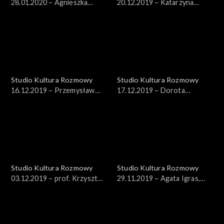
28.01.2020 – Agnieszka
20.12.2019 – Katarzyna
Sowińska
Płonka-Bałus
Studio Kultura Rozmowy
Studio Kultura Rozmowy
16.12.2019 – Przemysław
17.12.2019 – Dorota
Stępień
Janiszewska-Jakubiak, dr
Bartłomiej Gutowski
Studio Kultura Rozmowy
Studio Kultura Rozmowy
03.12.2019 – prof. Krzysztof
29.11.2019 – Agata Igras,
Koehler
Sebastian Aleksandrowicz