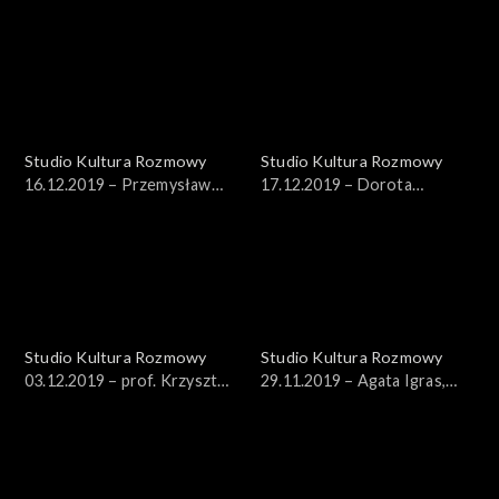
Sowińska
Płonka-Bałus
Studio Kultura Rozmowy
Studio Kultura Rozmowy
16.12.2019 – Przemysław
17.12.2019 – Dorota
Stępień
Janiszewska-Jakubiak, dr
Bartłomiej Gutowski
Studio Kultura Rozmowy
Studio Kultura Rozmowy
03.12.2019 – prof. Krzysztof
29.11.2019 – Agata Igras,
Koehler
Sebastian Aleksandrowicz