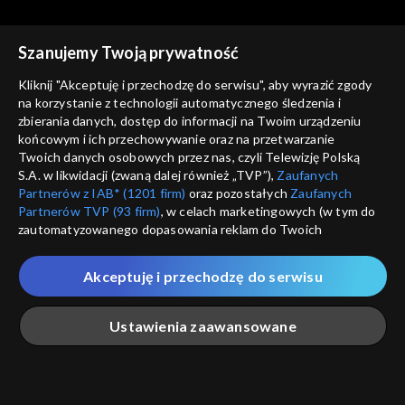
Prusinowski
Stępień
Szanujemy Twoją prywatność
Kliknij "Akceptuję i przechodzę do serwisu", aby wyrazić zgody
na korzystanie z technologii automatycznego śledzenia i
zbierania danych, dostęp do informacji na Twoim urządzeniu
Studio Kultura Rozmowy
Studio Kultura Rozmowy
końcowym i ich przechowywanie oraz na przetwarzanie
23.04.2018 – Paweł Sołtys
12.04.2018 – Marcel Andino
Twoich danych osobowych przez nas, czyli Telewizję Polską
Velez
S.A. w likwidacji (zwaną dalej również „TVP”),
Zaufanych
Partnerów z IAB* (1201 firm)
oraz pozostałych
Zaufanych
Partnerów TVP (93 firm)
, w celach marketingowych (w tym do
zautomatyzowanego dopasowania reklam do Twoich
zainteresowań i mierzenia ich skuteczności) i pozostałych,
które wskazujemy poniżej, a także zgody na udostępnianie
Akceptuję i przechodzę do serwisu
przez nas identyfikatora PPID do Google.
Studio Kultura Rozmowy
Studio Kultura Rozmowy
13.04.2018, ks. prof.
18.04.2018 – Grzegorz
Twoje dane osobowe zbierane podczas odwiedzania przez
Ustawienia zaawansowane
Waldemar Chrostowski
Rogowski i Jan Błaszczak
Ciebie naszych
poszczególnych serwisów
zwanych dalej
„Portalem”, w tym informacje zapisywane za pomocą
technologii takich jak: pliki cookie, sygnalizatory WWW lub
innych podobnych technologii umożliwiających świadczenie
Główna
Szukaj
Moja lista
Na żywo
Więcej
dopasowanych i bezpiecznych usług, personalizację treści