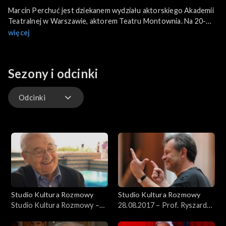
Marcin Perchuć jest dziekanem wydziału aktorskiego Akademii
Teatralnej w Warszawie, aktorem Teatru Montownia. Na 20-
lecie aktorzy Montowni przygotowali sztukę napisaną 20 lat
więcej
temu przez trójkę amerykańskich studentów „Dzieła wszystkie
Szekspira w nieco skróconej formie”.
Sezony i odcinki
Odcinki
Odcinki
Studio Kultura Rozmowy
Studio Kultura Rozmowy
Studio Kultura Rozmowy –
28.08.2017 – Prof. Ryszard
Andrzej Wajda, 16.09.2013
Peryt