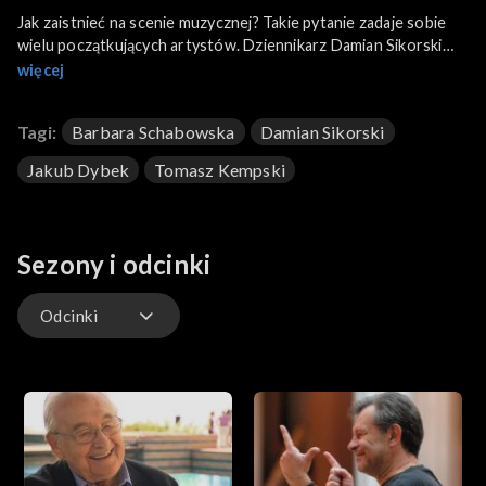
Jak zaistnieć na scenie muzycznej? Takie pytanie zadaje sobie
wielu początkujących artystów. Dziennikarz Damian Sikorski
opowiada w programie jak wygląda praca prezentera w radiu od
więcej
kulis, a także o szansie jaką otrzymują zaproszeni do studia
debiutanci.
Tagi:
Barbara Schabowska
Damian Sikorski
Jakub Dybek
Tomasz Kempski
Sezony i odcinki
Odcinki
Odcinki