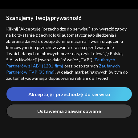
Szanujemy Twoją prywatność
Studio Kultura Rozmowy
Studio Kultura Rozmowy
25.04.2018 – Janusz
16.04.2018 – Przemysław
Kliknij "Akceptuję i przechodzę do serwisu", aby wyrazić zgody
Prusinowski
Stępień
na korzystanie z technologii automatycznego śledzenia i
zbierania danych, dostęp do informacji na Twoim urządzeniu
końcowym i ich przechowywanie oraz na przetwarzanie
Twoich danych osobowych przez nas, czyli Telewizję Polską
S.A. w likwidacji (zwaną dalej również „TVP”),
Zaufanych
Partnerów z IAB* (1201 firm)
oraz pozostałych
Zaufanych
Partnerów TVP (93 firm)
, w celach marketingowych (w tym do
Studio Kultura Rozmowy
Studio Kultura Rozmowy
zautomatyzowanego dopasowania reklam do Twoich
23.04.2018 – Paweł Sołtys
12.04.2018 – Marcel Andino
zainteresowań i mierzenia ich skuteczności) i pozostałych,
Velez
które wskazujemy poniżej, a także zgody na udostępnianie
Akceptuję i przechodzę do serwisu
przez nas identyfikatora PPID do Google.
Twoje dane osobowe zbierane podczas odwiedzania przez
Ustawienia zaawansowane
Ciebie naszych
poszczególnych serwisów
zwanych dalej
„Portalem”, w tym informacje zapisywane za pomocą
technologii takich jak: pliki cookie, sygnalizatory WWW lub
Studio Kultura Rozmowy
Studio Kultura Rozmowy
innych podobnych technologii umożliwiających świadczenie
Główna
Szukaj
Moja lista
Na żywo
Więcej
13.04.2018, ks. prof.
18.04.2018 – Grzegorz
dopasowanych i bezpiecznych usług, personalizację treści