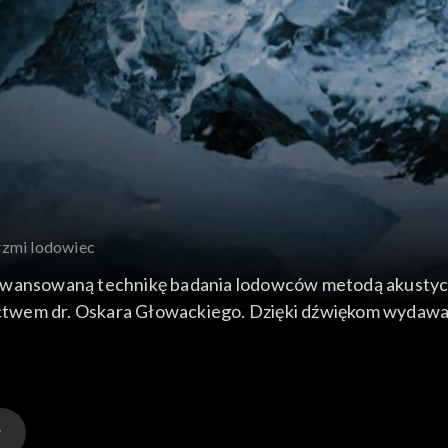
rzmi lodowiec
zaawansowaną technikę badania lodowców metodą akusty
ctwem dr. Oskara Głowackiego. Dzięki dźwiękom wydaw
ny projekt o międzynarodowym znaczeniu, który realizowa