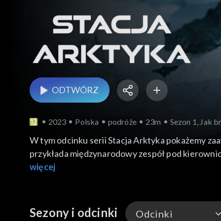
ODTWÓRZ
2023
Polska
podróże
23m
Sezon 1, Jak b
W tym odcinku serii Stacja Arktyka pokażemy 
przykłada międzynarodowy zespół pod kierowni
próbują oszacować tempo ich zanikania. To kolej
więcej
Sezony i odcinki
Odcinki