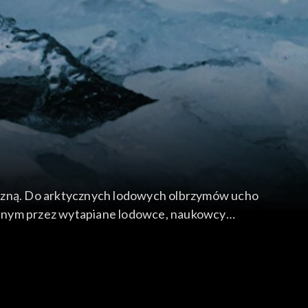
czną. Do arktycznych lodowych olbrzymów ucho
anym przez wytapiane lodowce, naukowcy
ny jest w Polskiej Stacji Badawczej Hornsund.