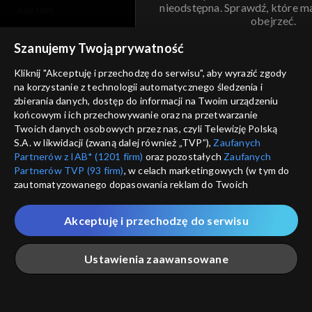
nieodstępna. Sprawdź, które m
kontakt
obejrzeć.
voucher
Szanujemy Twoją prywatność
Nie pokazuj pon
dostępność
Kliknij "Akceptuję i przechodzę do serwisu", aby wyrazić zgody
na korzystanie z technologii automatycznego śledzenia i
informacje o dostawcy usług
ANULUJ
SP
zbierania danych, dostęp do informacji na Twoim urządzeniu
końcowym i ich przechowywanie oraz na przetwarzanie
Twoich danych osobowych przez nas, czyli Telewizję Polską
S.A. w likwidacji (zwaną dalej również „TVP”),
Zaufanych
Partnerów z IAB* (1201 firm)
oraz pozostałych
Zaufanych
Partnerów TVP (93 firm)
, w celach marketingowych (w tym do
zautomatyzowanego dopasowania reklam do Twoich
zainteresowań i mierzenia ich skuteczności) i pozostałych,
które wskazujemy poniżej, a także zgody na udostępnianie
Akceptuję i przechodzę do serwisu
przez nas identyfikatora PPID do Google.
Twoje dane osobowe zbierane podczas odwiedzania przez
Ustawienia zaawansowane
Ciebie naszych
poszczególnych serwisów
zwanych dalej
„Portalem”, w tym informacje zapisywane za pomocą
technologii takich jak: pliki cookie, sygnalizatory WWW lub
innych podobnych technologii umożliwiających świadczenie
Główna
Szukaj
Moja lista
Na żywo
Więcej