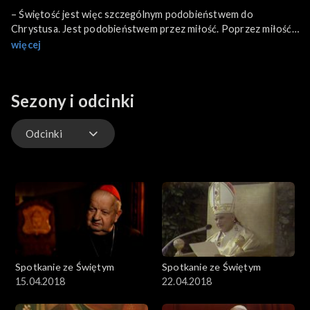
– Świętość jest więc szczególnym podobieństwem do
Chrystusa. Jest podobieństwem przez miłość. Poprzez miłość
trwamy w Chrystusie, tak jak on sam poprzez miłość trwa w
więcej
Ojcu – mówił w Krakowie w 1983 roku papież Jan Paweł II. –
On się modlił za ludzi i wypraszał wiele łask – dziś mówi o
papieżu jego sekretarz, kardynał Stanisław Dziwisz.
Sezony i odcinki
Odcinki
Odcinki
Spotkanie ze Świętym
Spotkanie ze Świętym
15.04.2018
22.04.2018