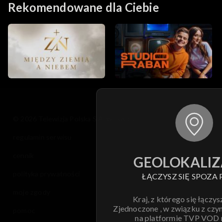
Rekomendowane dla Ciebie
© 2026 Telewizja Polska S.A. w likwidacji
regulamin serwisu
cennik
GEOLOKALIZ
polityka prywatności
ŁĄCZYSZ SIĘ SPOZA 
moje zgody
Kraj, z którego się łączys
Zjednoczone , w związku z czy
pomoc
na platformie TVP VOD