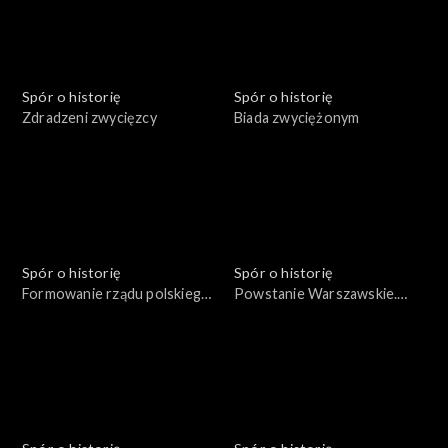
Spór o historię
Spór o historię
Zdradzeni zwycięzcy
Biada zwyciężonym
Spór o historię
Spór o historię
Formowanie rządu polskiego
Powstanie Warszawskie.
we Francji w 1939 roku
Życie codzienne