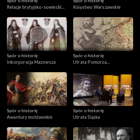
Spór o historię
Spór o historię
Relacje brytyjsko-sowieckie
Księstwo Warszawskie
w latach międzywojennych
Spór o historię
Spór o historię
Inkorporacja Mazowsza
Utrata Pomorza
Zachodniego
Spór o historię
Spór o historię
Awantury mołdawskie
Utrata Śląska