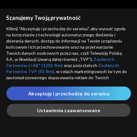
1939
Szanujemy Twoją prywatność
Kliknij "Akceptuję i przechodzę do serwisu", aby wyrazić zgody
na korzystanie z technologii automatycznego śledzenia i
zbierania danych, dostęp do informacji na Twoim urządzeniu
Spór o historię
Spór o historię
końcowym i ich przechowywanie oraz na przetwarzanie
Wyjście armii gen. Andersa
Związku Sowieckiego walka z
Twoich danych osobowych przez nas, czyli Telewizję Polską
Kościołem
S.A. w likwidacji (zwaną dalej również „TVP”),
Zaufanych
Partnerów z IAB* (1201 firm)
oraz pozostałych
Zaufanych
Partnerów TVP (93 firm)
, w celach marketingowych (w tym do
zautomatyzowanego dopasowania reklam do Twoich
zainteresowań i mierzenia ich skuteczności) i pozostałych,
które wskazujemy poniżej, a także zgody na udostępnianie
Akceptuję i przechodzę do serwisu
przez nas identyfikatora PPID do Google.
Spór o historię
Spór o historię
Sowieckie deportacje
Rabunek polskich dzieci
Twoje dane osobowe zbierane podczas odwiedzania przez
Ustawienia zaawansowane
Polaków
przez Niemców
Ciebie naszych
poszczególnych serwisów
zwanych dalej
„Portalem”, w tym informacje zapisywane za pomocą
technologii takich jak: pliki cookie, sygnalizatory WWW lub
innych podobnych technologii umożliwiających świadczenie
Główna
Szukaj
Moja lista
Na żywo
Więcej
dopasowanych i bezpiecznych usług, personalizację treści