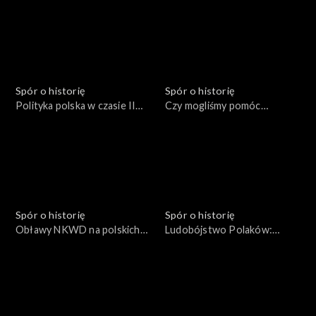
Spór o historię
Spór o historię
Polityka polska w czasie II
Czy mogliśmy pomóc
Wojny Światowej
Czechosłowacji?
Spór o historię
Spór o historię
Obławy NKWD na polskich
Ludobójstwo Polaków:
żołnierzy
1937-1938