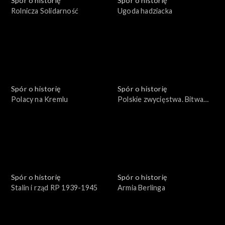
Spór o historię
Spór o historię
Rolnicza Solidarność
Ugoda hadziacka
Spór o historię
Spór o historię
Polacy na Kremlu
Polskie zwycięstwa. Bitwa
pod Parkanami
Spór o historię
Spór o historię
Stalin i rząd RP 1939-1945
Armia Berlinga