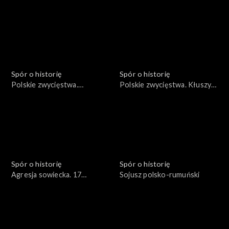
1683
Spór o historię
Spór o historię
Polskie zwycięstwa.
Polskie zwycięstwa. Kłuszyn
Wyprawa duńska Stefana
1610
Czarnieckiego 1658
Spór o historię
Spór o historię
Agresja sowiecka. 17
Sojusz polsko-rumuński
września 1939 roku