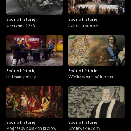
Spór o historię
Spór o historię
Czerwiec 1976
Sobór trydencki
Spór o historię
Spór o historię
Hetmani polscy
Wielka wojna północna
Spór o historię
Spór o historię
Pogrzeby polskich królów
Królewskie żony