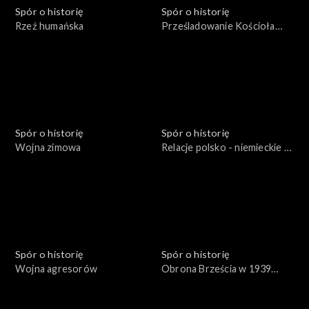
Spór o historię
Spór o historię
Rzeź humańska
Prześladowanie Kościoła
katolickiego w zaborze
rosyjskim
Spór o historię
Spór o historię
Wojna zimowa
Relacje polsko - niemieckie w
latach: 1933 - 1939
Spór o historię
Spór o historię
Wojna agresorów
Obrona Brześcia w 1939
roku