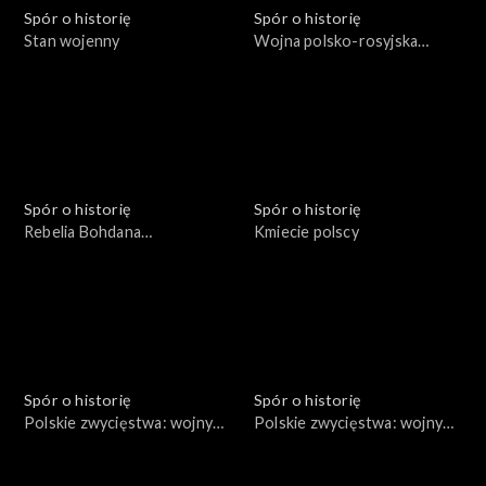
Spór o historię
Spór o historię
Stan wojenny
Wojna polsko-rosyjska
1654-1667
Spór o historię
Spór o historię
Rebelia Bohdana
Kmiecie polscy
Chmielnickiego
Spór o historię
Spór o historię
Polskie zwycięstwa: wojny
Polskie zwycięstwa: wojny
Bolesława III Krzywoustego
Bolesława Chrobrego