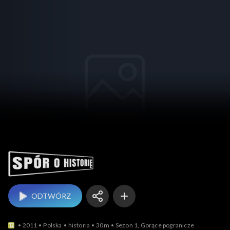
Spór o historię
ODTWÓRZ
2011
Polska
historia
30m
Sezon 1, Gorące pogranicze