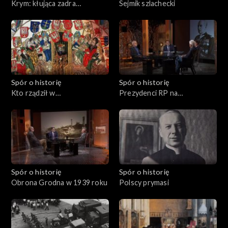
Krym: kłująca zadra
Sejmik szlachecki
Rzeczypospolitej
Spór o historię
Spór o historię
Kto rządził w
Prezydenci RP na
Rzeczypospolitej?
wychodźstwie
Spór o historię
Spór o historię
Obrona Grodna w 1939 roku
Polscy prymasi