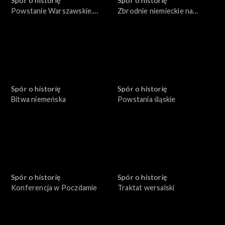
Spór o historię
Spór o historię
Powstanie Warszawskie.
Zbrodnie niemieckie na
Żołnierze i cywile
Pomorzu
Spór o historię
Spór o historię
Bitwa niemeńska
Powstania śląskie
Spór o historię
Spór o historię
Konferencja w Poczdamie
Traktat wersalski