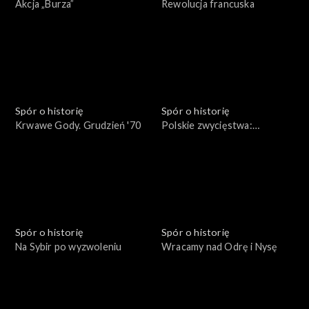
Akcja „Burza”
Rewolucja francuska
Spór o historię
Spór o historię
Krwawe Gody. Grudzień '70
Polskie zwycięstwa:
Beresteczko 1651
Spór o historię
Spór o historię
Na Sybir po wyzwoleniu
Wracamy nad Odrę i Nysę