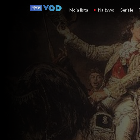
Spór o historię
Moja lista
Na żywo
Seriale