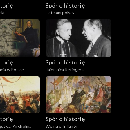
torię
Spór o historię
cki
Hetmani polscy
torię
Spór o historię
cja w Polsce
Tajemnica Retingera
torię
Spór o historię
ęstwa. Kircholm
Wojna o Inflanty