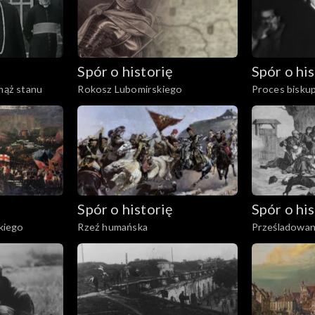
Spór o historię
Spór o his
 mąż stanu
Rokosz Lubomirskiego
Proces bisku
Spór o historię
Spór o his
kiego
Rzeź humańska
Prześladowan
katolickiego 