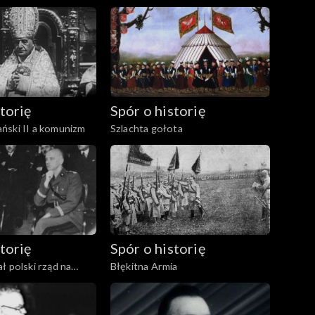
torię
Spór o historię
ński II a komunizm
Szlachta gołota
torię
Spór o historię
ł polski rząd na
Błękitna Armia