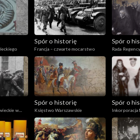
Spór o historię
Spór o his
ieckiego
Francja – czwarte mocarstwo
Rada Regency
Spór o historię
Spór o his
wieckie w
Księstwo Warszawskie
Inkorporacja
ych