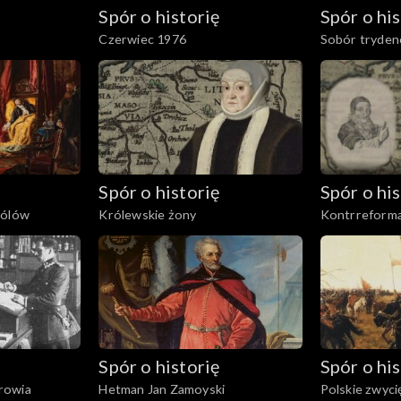
Spór o historię
Spór o his
Czerwiec 1976
Sobór tryden
Spór o historię
Spór o his
rólów
Królewskie żony
Kontrreforma
Spór o historię
Spór o his
rowia
Hetman Jan Zamoyski
Polskie zwyci