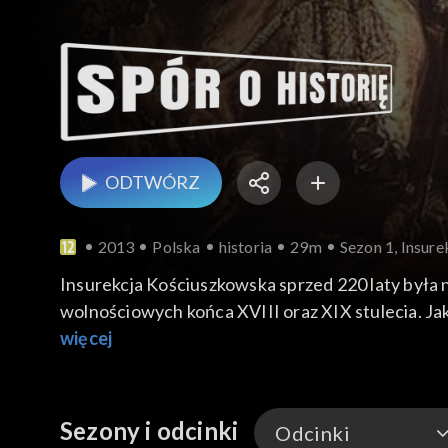
ODTWÓRZ
2013
Polska
historia
29m
Sezon 1, Insur
Insurekcja Kościuszkowska sprzed 220 laty była
wolnościowych końca XVIII oraz XIX stulecia. Ja
więcej
Sezony i odcinki
Odcinki