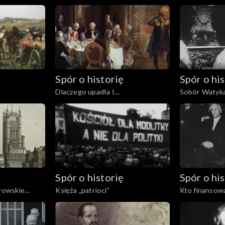
1605
Spór o historię
Spór o his
Dlaczego upadła I
Sobór Watyka
Rzeczpospolita?
Spór o historię
Spór o his
erowskie
Księża „patrioci”
Kto finansowa
uchodźstwie?