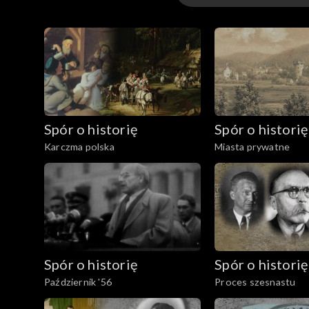
Odcinki
Spór o historię
Spór o historię
Karczma polska
Miasta prywatne
Spór o historię
Spór o historię
Październik '56
Proces szesnastu