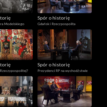
torię
Spór o historię
ora Modelskiego
Gdańsk i Rzeczpospolita
torię
Spór o historię
 Rzeczypospolitej?
Prezydenci RP na wychodźstwie