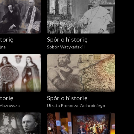
torię
Spór o historię
jna
Sobór Watykański I
torię
Spór o historię
 Mazowsza
Utrata Pomorza Zachodniego