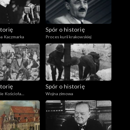
torię
Spór o historię
pa Kaczmarka
Proces kurii krakowskiej
torię
Spór o historię
ie Kościoła
Wojna zimowa
w zaborze rosyjskim