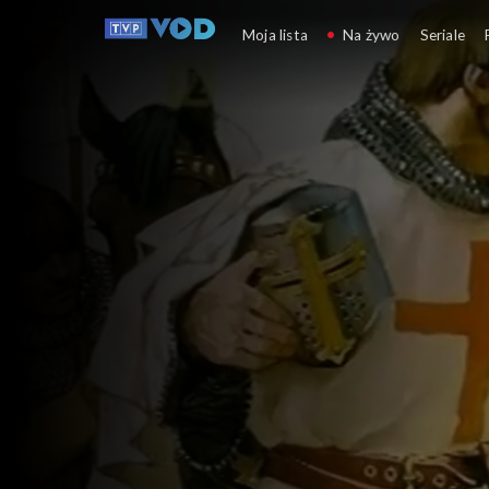
Spór o historię
Moja lista
Na żywo
Seriale