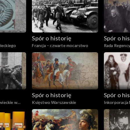
Spór o historię
Spór o his
ieckiego
Francja – czwarte mocarstwo
Rada Regency
Spór o historię
Spór o his
wieckie w
Księstwo Warszawskie
Inkorporacja
ych