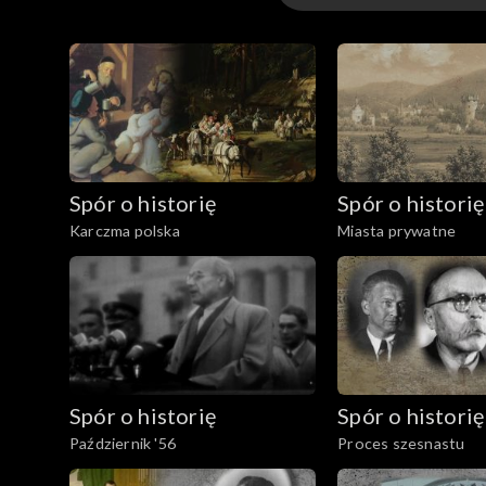
Odcinki
Spór o historię
Spór o historię
Karczma polska
Miasta prywatne
Spór o historię
Spór o historię
Październik '56
Proces szesnastu