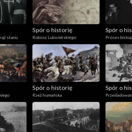
Spór o historię
Spór o his
 mąż stanu
Rokosz Lubomirskiego
Proces bisku
Spór o historię
Spór o his
kiego
Rzeź humańska
Prześladowan
katolickiego 