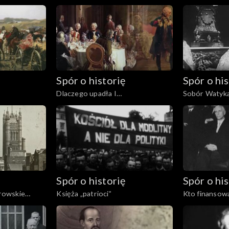
1605
Spór o historię
Spór o his
Dlaczego upadła I
Sobór Watyka
Rzeczpospolita?
Spór o historię
Spór o his
erowskie
Księża „patrioci”
Kto finansowa
uchodźstwie?