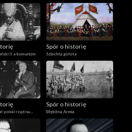
torię
Spór o historię
ński II a komunizm
Szlachta gołota
torię
Spór o historię
ł polski rząd na
Błękitna Armia