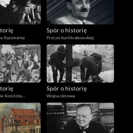
torię
Spór o historię
pa Kaczmarka
Proces kurii krakowskiej
torię
Spór o historię
ie Kościoła
Wojna zimowa
w zaborze rosyjskim