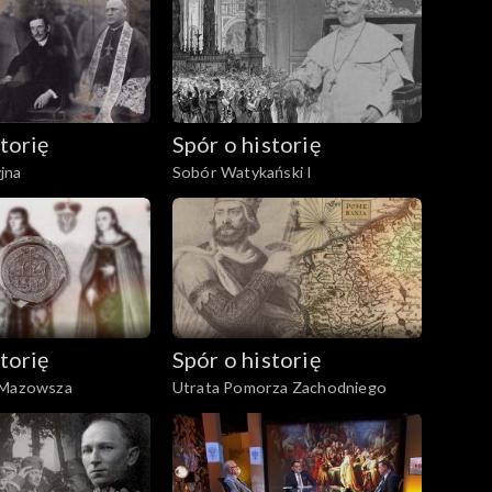
torię
Spór o historię
jna
Sobór Watykański I
torię
Spór o historię
 Mazowsza
Utrata Pomorza Zachodniego