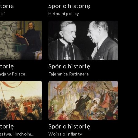
torię
Spór o historię
cki
Hetmani polscy
torię
Spór o historię
cja w Polsce
Tajemnica Retingera
torię
Spór o historię
ęstwa. Kircholm
Wojna o Inflanty