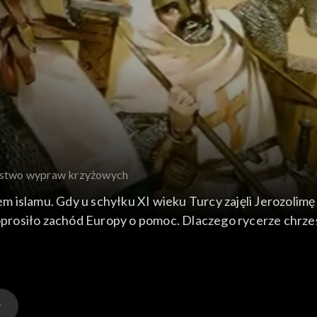
eństwo wypraw krzyżowych
islamu. Gdy u schyłku XI wieku Turcy zajęli Jerozolimę i
rosiło zachód Europy o pomoc. Dlaczego rycerze chrześc
ych?