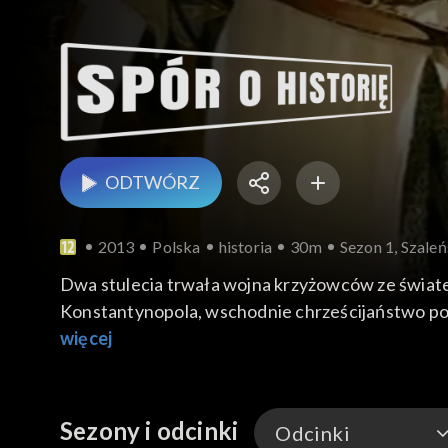
ODTWÓRZ
2013
Polska
historia
30m
Sezon 1, Szal
Dwa stulecia trwała wojna krzyżowców ze światem 
Konstantynopola, wschodnie chrześcijaństwo pop
kilometrów i oddać życie w obronie miejsc święt
więcej
Sezony i odcinki
Odcinki