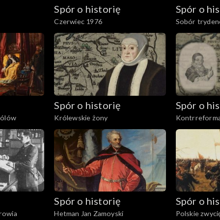
Spór o historię
Spór o his
Czerwiec 1976
Sobór tryden
Spór o historię
Spór o his
rólów
Królewskie żony
Kontrreforma
Spór o historię
Spór o his
rowia
Hetman Jan Zamoyski
Polskie zwyci