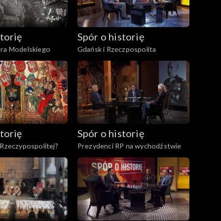
torię
Spór o historię
ora Modelskiego
Gdańsk i Rzeczpospolita
torię
Spór o historię
 Rzeczypospolitej?
Prezydenci RP na wychodźstwie