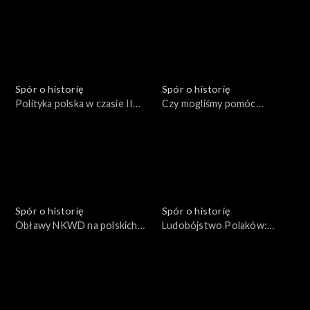
Spór o historię
Spór o historię
Polityka polska w czasie II
Czy mogliśmy pomóc
Wojny Światowej
Czechosłowacji?
Spór o historię
Spór o historię
Obławy NKWD na polskich
Ludobójstwo Polaków:
żołnierzy
1937-1938