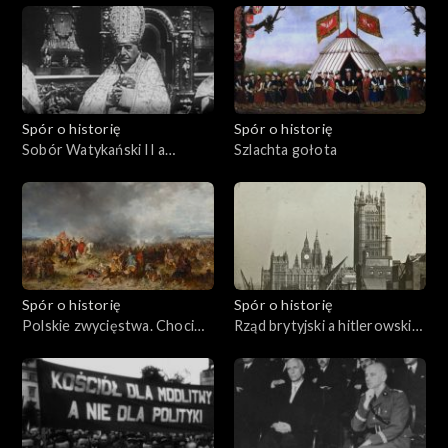
Spór o historię
Spór o historię
Sobór Watykański II a
Szlachta gołota
komunizm
Spór o historię
Spór o historię
Polskie zwycięstwa. Chocim
Rząd brytyjski a hitlerowskie
1621
Niemcy