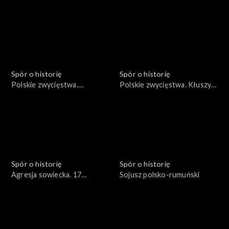
1683
Spór o historię
Spór o historię
Polskie zwycięstwa.
Polskie zwycięstwa. Kłuszyn
Wyprawa duńska Stefana
1610
Czarnieckiego 1658
Spór o historię
Spór o historię
Agresja sowiecka. 17
Sojusz polsko-rumuński
września 1939 roku