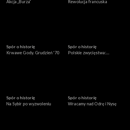
Akcja „Burza”
Rewolucja francuska
Spór o historię
Spór o historię
Krwawe Gody. Grudzień '70
Polskie zwycięstwa:
Beresteczko 1651
Spór o historię
Spór o historię
Na Sybir po wyzwoleniu
Wracamy nad Odrę i Nysę