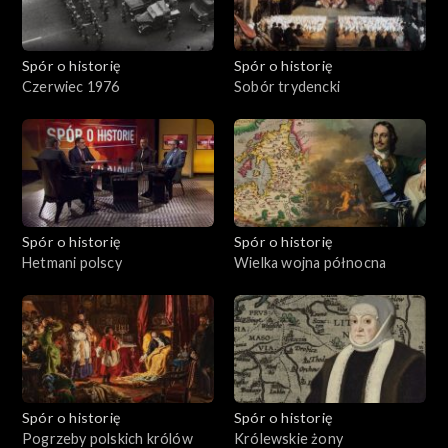
Spór o historię
Spór o historię
Czerwiec 1976
Sobór trydencki
Spór o historię
Spór o historię
Hetmani polscy
Wielka wojna północna
Spór o historię
Spór o historię
Pogrzeby polskich królów
Królewskie żony