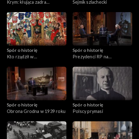
Krym: kłująca zadra
Sejmik szlachecki
Rzeczypospolitej
Spór o historię
Spór o historię
Kto rządził w
Prezydenci RP na
Rzeczypospolitej?
wychodźstwie
Spór o historię
Spór o historię
Obrona Grodna w 1939 roku
Polscy prymasi