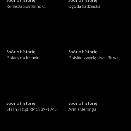
Spór o historię
Spór o historię
Rolnicza Solidarność
Ugoda hadziacka
Spór o historię
Spór o historię
Polacy na Kremlu
Polskie zwycięstwa. Bitwa
pod Parkanami
Spór o historię
Spór o historię
Stalin i rząd RP 1939-1945
Armia Berlinga