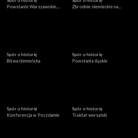
Spór o historię
Spór o historię
Powstanie Warszawskie.
Zbrodnie niemieckie na
Żołnierze i cywile
Pomorzu
Spór o historię
Spór o historię
Bitwa niemeńska
Powstania śląskie
Spór o historię
Spór o historię
Konferencja w Poczdamie
Traktat wersalski