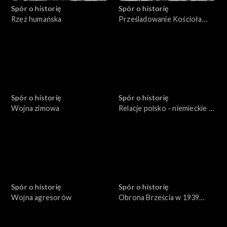
Spór o historię
Spór o historię
Rzeź humańska
Prześladowanie Kościoła
katolickiego w zaborze
rosyjskim
Spór o historię
Spór o historię
Wojna zimowa
Relacje polsko - niemieckie w
latach: 1933 - 1939
Spór o historię
Spór o historię
Wojna agresorów
Obrona Brześcia w 1939
roku