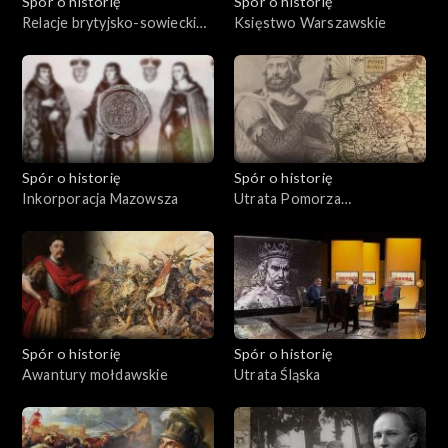
Spór o historię
Spór o historię
Relacje brytyjsko-sowieckie
Księstwo Warszawskie
w latach międzywojennych
Spór o historię
Spór o historię
Inkorporacja Mazowsza
Utrata Pomorza
Zachodniego
Spór o historię
Spór o historię
Awantury mołdawskie
Utrata Śląska