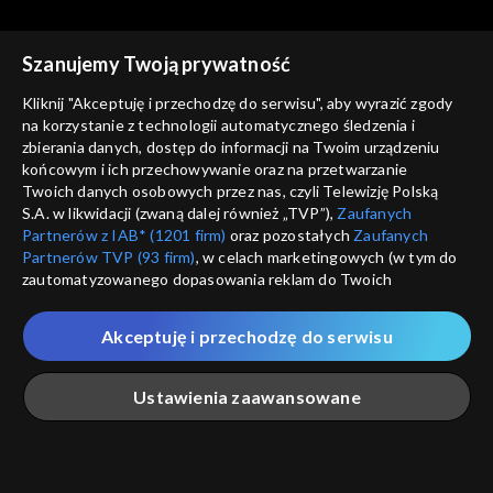
1939
Szanujemy Twoją prywatność
Kliknij "Akceptuję i przechodzę do serwisu", aby wyrazić zgody
na korzystanie z technologii automatycznego śledzenia i
zbierania danych, dostęp do informacji na Twoim urządzeniu
Spór o historię
Spór o historię
końcowym i ich przechowywanie oraz na przetwarzanie
Wyjście armii gen. Andersa
Związku Sowieckiego walka z
Twoich danych osobowych przez nas, czyli Telewizję Polską
Kościołem
S.A. w likwidacji (zwaną dalej również „TVP”),
Zaufanych
Partnerów z IAB* (1201 firm)
oraz pozostałych
Zaufanych
Partnerów TVP (93 firm)
, w celach marketingowych (w tym do
zautomatyzowanego dopasowania reklam do Twoich
zainteresowań i mierzenia ich skuteczności) i pozostałych,
które wskazujemy poniżej, a także zgody na udostępnianie
Akceptuję i przechodzę do serwisu
przez nas identyfikatora PPID do Google.
Spór o historię
Spór o historię
Sowieckie deportacje
Rabunek polskich dzieci
Twoje dane osobowe zbierane podczas odwiedzania przez
Ustawienia zaawansowane
Polaków
przez Niemców
Ciebie naszych
poszczególnych serwisów
zwanych dalej
„Portalem”, w tym informacje zapisywane za pomocą
technologii takich jak: pliki cookie, sygnalizatory WWW lub
innych podobnych technologii umożliwiających świadczenie
Główna
Szukaj
Moja lista
Na żywo
Więcej
dopasowanych i bezpiecznych usług, personalizację treści