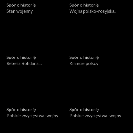
Spór o historię
Spór o historię
Stan wojenny
Wojna polsko-rosyjska
1654-1667
Spór o historię
Spór o historię
Rebelia Bohdana
Kmiecie polscy
Chmielnickiego
Spór o historię
Spór o historię
Polskie zwycięstwa: wojny
Polskie zwycięstwa: wojny
Bolesława III Krzywoustego
Bolesława Chrobrego