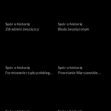
Spór o historię
Spór o historię
Zdradzeni zwycięzcy
Biada zwyciężonym
Spór o historię
Spór o historię
Formowanie rządu polskiego
Powstanie Warszawskie.
we Francji w 1939 roku
Życie codzienne