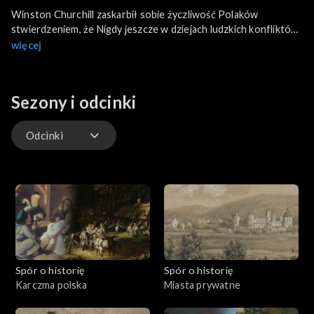
Winston Churchill zaskarbił sobie życzliwość Polaków
stwierdzeniem, że Nigdy jeszcze w dziejach ludzkich konfliktów
tak wielu nie zawdzięczało tak wiele tak nielicznym.
więcej
Sezony i odcinki
Odcinki
Odcinki
Spór o historię
Spór o historię
Karczma polska
Miasta prywatne