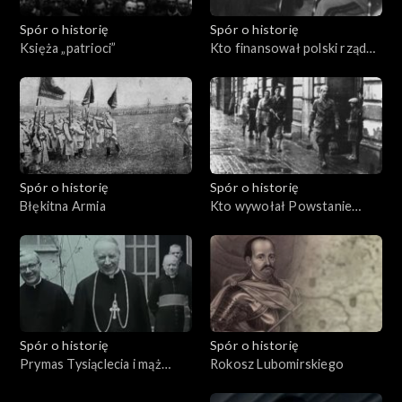
Spór o historię
Spór o historię
Księża „patrioci”
Kto finansował polski rząd
na uchodźstwie?
Spór o historię
Spór o historię
Błękitna Armia
Kto wywołał Powstanie
Warszawskie?
Spór o historię
Spór o historię
Prymas Tysiąclecia i mąż
Rokosz Lubomirskiego
stanu