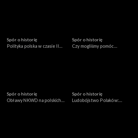
Spór o historię
Spór o historię
Polityka polska w czasie II
Czy mogliśmy pomóc
Wojny Światowej
Czechosłowacji?
Spór o historię
Spór o historię
Obławy NKWD na polskich
Ludobójstwo Polaków:
żołnierzy
1937-1938