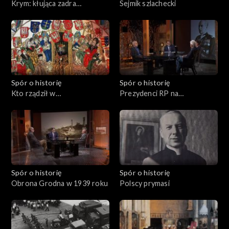
Krym: kłująca zadra
Sejmik szlachecki
Rzeczypospolitej
Spór o historię
Spór o historię
Kto rządził w
Prezydenci RP na
Rzeczypospolitej?
wychodźstwie
Spór o historię
Spór o historię
Obrona Grodna w 1939 roku
Polscy prymasi