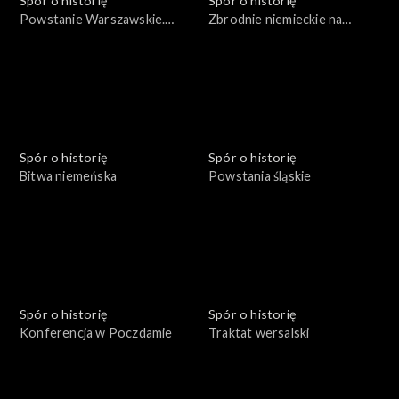
Spór o historię
Spór o historię
Powstanie Warszawskie.
Zbrodnie niemieckie na
Żołnierze i cywile
Pomorzu
Spór o historię
Spór o historię
Bitwa niemeńska
Powstania śląskie
Spór o historię
Spór o historię
Konferencja w Poczdamie
Traktat wersalski