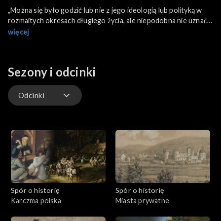
„Można się było godzić lub nie z jego ideologią lub polityką w
rozmaitych okresach długiego życia, ale niepodobna nie uznać,
że kierował się najszczerszymi intencjami służenia narodowi i
więcej
służenia bezinteresownie” – pisał przedwojenny „Zielony
Sztandar” o Romanie Dmowskim, przywódcy Narodowej
Demokracji. Jaką wizję odrodzonej Polski miała Narodowa
Sezony i odcinki
Demokracja? Jak realizowała swój program w latach
międzywojennych?
Odcinki
Odcinki
Spór o historię
Spór o historię
Karczma polska
Miasta prywatne