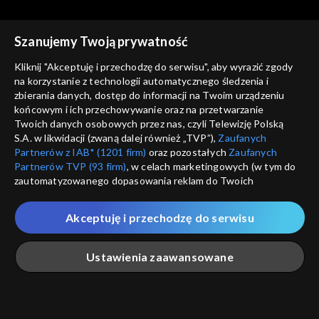
1939
Szanujemy Twoją prywatność
Kliknij "Akceptuję i przechodzę do serwisu", aby wyrazić zgody
na korzystanie z technologii automatycznego śledzenia i
zbierania danych, dostęp do informacji na Twoim urządzeniu
Spór o historię
Spór o historię
końcowym i ich przechowywanie oraz na przetwarzanie
Wyjście armii gen. Andersa
Związku Sowieckiego walka z
Twoich danych osobowych przez nas, czyli Telewizję Polską
Kościołem
S.A. w likwidacji (zwaną dalej również „TVP”),
Zaufanych
Partnerów z IAB* (1201 firm)
oraz pozostałych
Zaufanych
Partnerów TVP (93 firm)
, w celach marketingowych (w tym do
zautomatyzowanego dopasowania reklam do Twoich
zainteresowań i mierzenia ich skuteczności) i pozostałych,
które wskazujemy poniżej, a także zgody na udostępnianie
Akceptuję i przechodzę do serwisu
przez nas identyfikatora PPID do Google.
Spór o historię
Spór o historię
Sowieckie deportacje
Rabunek polskich dzieci
Twoje dane osobowe zbierane podczas odwiedzania przez
Ustawienia zaawansowane
Polaków
przez Niemców
Ciebie naszych
poszczególnych serwisów
zwanych dalej
„Portalem”, w tym informacje zapisywane za pomocą
technologii takich jak: pliki cookie, sygnalizatory WWW lub
innych podobnych technologii umożliwiających świadczenie
Główna
Szukaj
Moja lista
Na żywo
Więcej
dopasowanych i bezpiecznych usług, personalizację treści