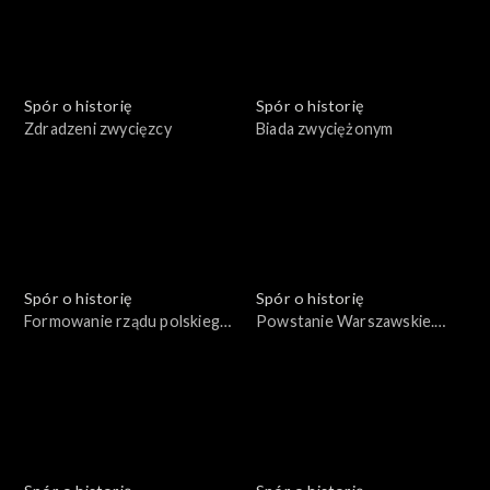
Spór o historię
Spór o historię
Zdradzeni zwycięzcy
Biada zwyciężonym
Spór o historię
Spór o historię
Formowanie rządu polskiego
Powstanie Warszawskie.
we Francji w 1939 roku
Życie codzienne