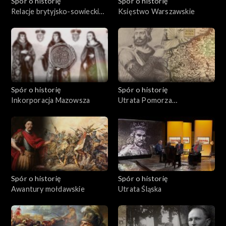
Spór o historię
Spór o historię
Relacje brytyjsko-sowieckie
Księstwo Warszawskie
w latach międzywojennych
Spór o historię
Spór o historię
Inkorporacja Mazowsza
Utrata Pomorza
Zachodniego
Spór o historię
Spór o historię
Awantury mołdawskie
Utrata Śląska