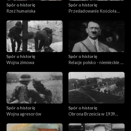
Spór o historię
Spór o historię
Rzeź humańska
Prześladowanie Kościoła
katolickiego w zaborze
rosyjskim
Spór o historię
Spór o historię
Wojna zimowa
Relacje polsko - niemieckie w
latach: 1933 - 1939
Spór o historię
Spór o historię
Wojna agresorów
Obrona Brześcia w 1939
roku