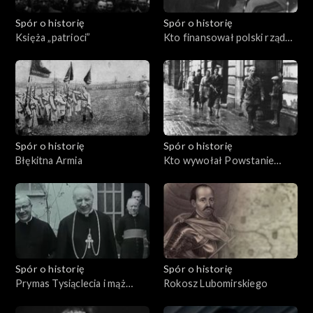
Spór o historię
Spór o historię
Księża „patrioci”
Kto finansował polski rząd
na uchodźstwie?
Spór o historię
Spór o historię
Błękitna Armia
Kto wywołał Powstanie
Warszawskie?
Spór o historię
Spór o historię
Prymas Tysiąclecia i mąż
Rokosz Lubomirskiego
stanu