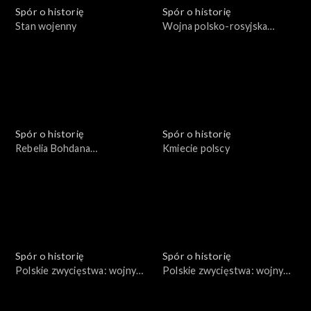
Spór o historię
Spór o historię
Stan wojenny
Wojna polsko-rosyjska
1654-1667
Spór o historię
Spór o historię
Rebelia Bohdana
Kmiecie polscy
Chmielnickiego
Spór o historię
Spór o historię
Polskie zwycięstwa: wojny
Polskie zwycięstwa: wojny
Bolesława III Krzywoustego
Bolesława Chrobrego