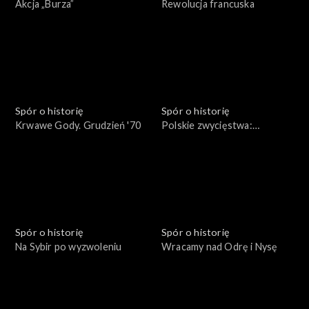
Akcja „Burza”
Rewolucja francuska
Spór o historię
Spór o historię
Krwawe Gody. Grudzień '70
Polskie zwycięstwa:
Beresteczko 1651
Spór o historię
Spór o historię
Na Sybir po wyzwoleniu
Wracamy nad Odrę i Nysę