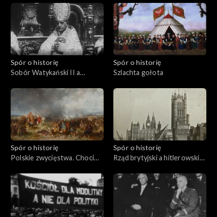
Spór o historię
Spór o historię
Sobór Watykański II a
Szlachta gołota
komunizm
Spór o historię
Spór o historię
Polskie zwycięstwa. Chocim
Rząd brytyjski a hitlerowskie
1621
Niemcy