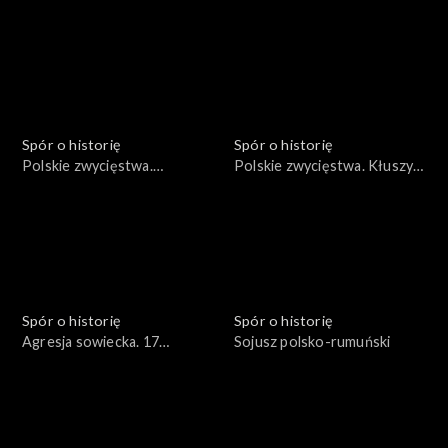
1683
Spór o historię
Spór o historię
Polskie zwycięstwa.
Polskie zwycięstwa. Kłuszyn
Wyprawa duńska Stefana
1610
Czarnieckiego 1658
Spór o historię
Spór o historię
Agresja sowiecka. 17
Sojusz polsko-rumuński
września 1939 roku