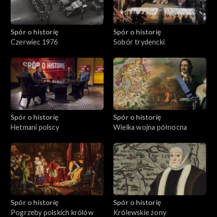
Spór o historię
Spór o historię
Czerwiec 1976
Sobór trydencki
Spór o historię
Spór o historię
Hetmani polscy
Wielka wojna północna
Spór o historię
Spór o historię
Pogrzeby polskich królów
Królewskie żony