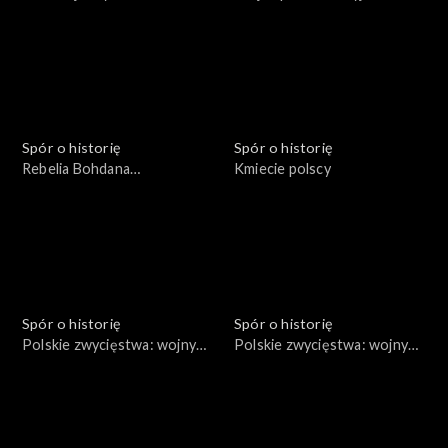
1654-1667
Spór o historię
Spór o historię
Rebelia Bohdana
Kmiecie polscy
Chmielnickiego
Spór o historię
Spór o historię
Polskie zwycięstwa: wojny
Polskie zwycięstwa: wojny
Bolesława III Krzywoustego
Bolesława Chrobrego