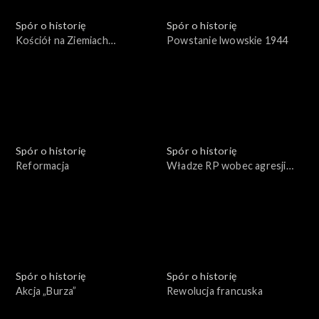
Spór o historię
Spór o historię
Kościół na Ziemiach
Powstanie lwowskie 1944
Odzyskanych
Spór o historię
Spór o historię
Reformacja
Władze RP wobec agresji
sowieckiej 17 września 1939
roku
Spór o historię
Spór o historię
Akcja „Burza”
Rewolucja francuska