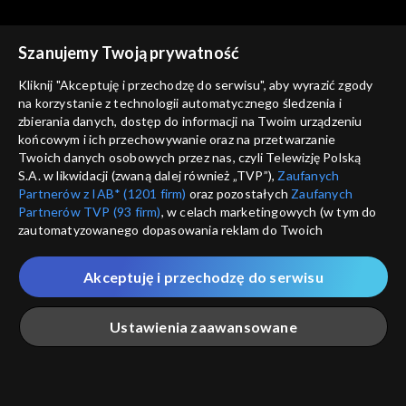
Szanujemy Twoją prywatność
Kliknij "Akceptuję i przechodzę do serwisu", aby wyrazić zgody
Spór o historię
Spór o historię
na korzystanie z technologii automatycznego śledzenia i
Wyjście armii gen. Andersa
Związku Sowieckiego walka z
zbierania danych, dostęp do informacji na Twoim urządzeniu
Kościołem
końcowym i ich przechowywanie oraz na przetwarzanie
Twoich danych osobowych przez nas, czyli Telewizję Polską
S.A. w likwidacji (zwaną dalej również „TVP”),
Zaufanych
Partnerów z IAB* (1201 firm)
oraz pozostałych
Zaufanych
Partnerów TVP (93 firm)
, w celach marketingowych (w tym do
zautomatyzowanego dopasowania reklam do Twoich
zainteresowań i mierzenia ich skuteczności) i pozostałych,
Spór o historię
Spór o historię
które wskazujemy poniżej, a także zgody na udostępnianie
Sowieckie deportacje
Rabunek polskich dzieci
Akceptuję i przechodzę do serwisu
przez nas identyfikatora PPID do Google.
Polaków
przez Niemców
Twoje dane osobowe zbierane podczas odwiedzania przez
Ustawienia zaawansowane
Ciebie naszych
poszczególnych serwisów
zwanych dalej
„Portalem”, w tym informacje zapisywane za pomocą
technologii takich jak: pliki cookie, sygnalizatory WWW lub
innych podobnych technologii umożliwiających świadczenie
Główna
Szukaj
Moja lista
Na żywo
Więcej
dopasowanych i bezpiecznych usług, personalizację treści