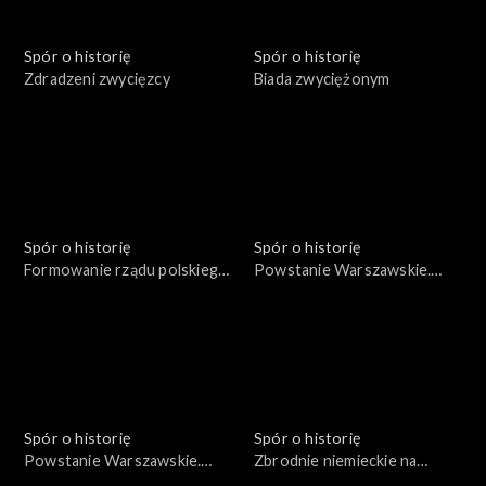
Spór o historię
Spór o historię
Zdradzeni zwycięzcy
Biada zwyciężonym
Spór o historię
Spór o historię
Formowanie rządu polskiego
Powstanie Warszawskie.
we Francji w 1939 roku
Życie codzienne
Spór o historię
Spór o historię
Powstanie Warszawskie.
Zbrodnie niemieckie na
Żołnierze i cywile
Pomorzu