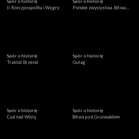
Spór o historię
Spór o historię
II Rzeczpospolita i Węgry
Polskie zwycięstwa. Bitwa
pod Płowcami
Spór o historię
Spór o historię
Traktat Brzeski
Gułag
Spór o historię
Spór o historię
Cud nad Wisłą
Bitwa pod Grunwaldem