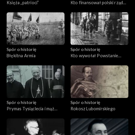
Księża „patrioci”
Kto finansował polski rząd
na uchodźstwie?
Spór o historię
Spór o historię
Błękitna Armia
Kto wywołał Powstanie
Warszawskie?
Spór o historię
Spór o historię
Prymas Tysiąclecia i mąż
Rokosz Lubomirskiego
stanu