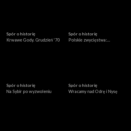
Spór o historię
Spór o historię
Krwawe Gody. Grudzień '70
Polskie zwycięstwa:
Beresteczko 1651
Spór o historię
Spór o historię
Na Sybir po wyzwoleniu
Wracamy nad Odrę i Nysę