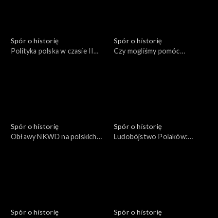
Spór o historię
Spór o historię
Polityka polska w czasie II
Czy mogliśmy pomóc
Wojny Światowej
Czechosłowacji?
Spór o historię
Spór o historię
Obławy NKWD na polskich
Ludobójstwo Polaków:
żołnierzy
1937-1938
Spór o historię
Spór o historię