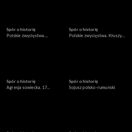
Spór o historię
Spór o historię
Polskie zwycięstwa.
Polskie zwycięstwa. Kłuszyn
Wyprawa duńska Stefana
1610
Czarnieckiego 1658
Spór o historię
Spór o historię
Agresja sowiecka. 17
Sojusz polsko-rumuński
września 1939 roku