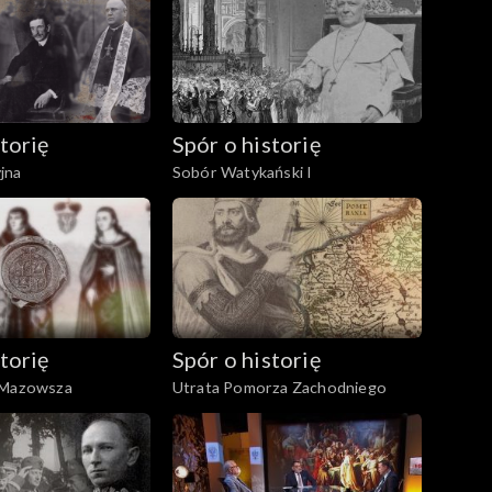
torię
Spór o historię
jna
Sobór Watykański I
torię
Spór o historię
 Mazowsza
Utrata Pomorza Zachodniego