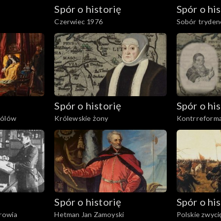
Spór o historię
Spór o his
Czerwiec 1976
Sobór tryden
Spór o historię
Spór o his
rólów
Królewskie żony
Kontrreforma
Spór o historię
Spór o his
rowia
Hetman Jan Zamoyski
Polskie zwyci