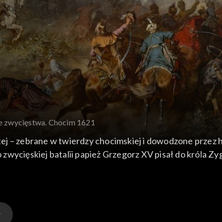
ie zwycięstwa. Chocim 1621
ej – zebrane w twierdzy chocimskiej i dowodzone przez
 Po zwycięskiej batalii papież Grzegorz XV pisał do król
 takiem męstwem piersi polskich wojowników uzbroił, iż 
A jako rzeka Tyras będzie pomnikiem hańby tureckiej, tak