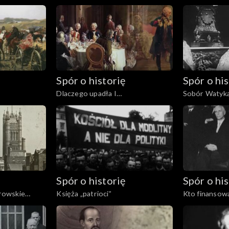
1605
Spór o historię
Spór o his
Dlaczego upadła I
Sobór Watyka
Rzeczpospolita?
Spór o historię
Spór o his
erowskie
Księża „patrioci”
Kto finansowa
uchodźstwie?