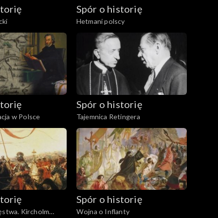
torię
Spór o historię
cki
Hetmani polscy
torię
Spór o historię
cja w Polsce
Tajemnica Retingera
torię
Spór o historię
ęstwa. Kircholm
Wojna o Inflanty