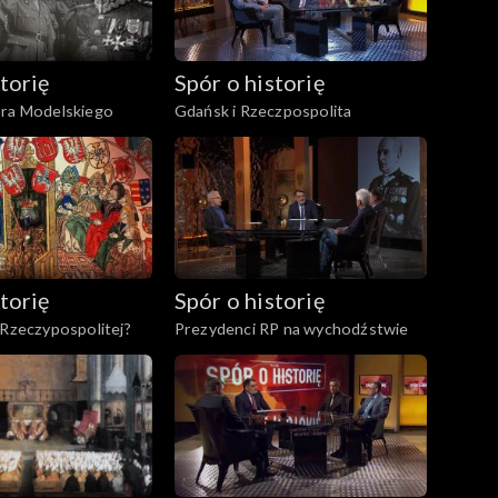
torię
Spór o historię
ora Modelskiego
Gdańsk i Rzeczpospolita
torię
Spór o historię
 Rzeczypospolitej?
Prezydenci RP na wychodźstwie