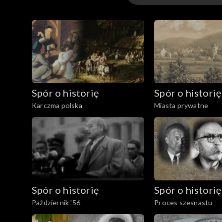
Odcinki
Spór o historię
Spór o historię
Karczma polska
Miasta prywatne
Spór o historię
Spór o historię
Październik '56
Proces szesnastu