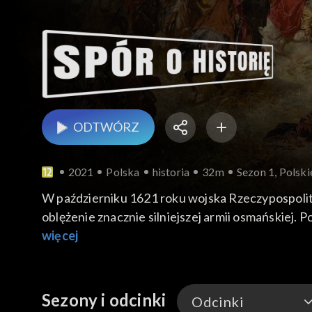
ODTWÓRZ
2021
Polska
historia
32m
Sezon 1, Polsk
W październiku 1621 roku wojska Rzeczypospolit
oblężenie znacznie silniejszej armii osmańskiej.
narodów chrześcijańskich powstał Pan zastępów i
więcej
do proszenia o pokój pod uciążliwymi warunkami. 
polskiego”.
Sezony i odcinki
Odcinki