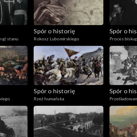
Spór o historię
Spór o his
 mąż stanu
Rokosz Lubomirskiego
Proces bisku
Spór o historię
Spór o his
kiego
Rzeź humańska
Prześladowan
katolickiego 