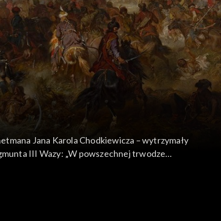
 hetmana Jana Karola Chodkiewicza – wytrzymały
a Zygmunta III Wazy: „W powszechnej trwodze
pokonawszy srogiego nieprzyjaciela, zmusili go
 niechaj płynie wieczna chwała dla imienia