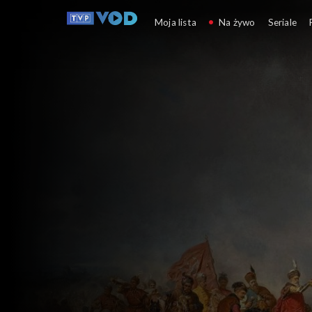
Spór o historię
Moja lista
Na żywo
Seriale