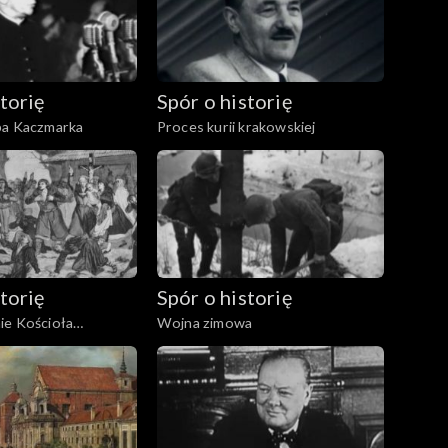
torię
Spór o historię
pa Kaczmarka
Proces kurii krakowskiej
torię
Spór o historię
ie Kościoła
Wojna zimowa
w zaborze rosyjskim