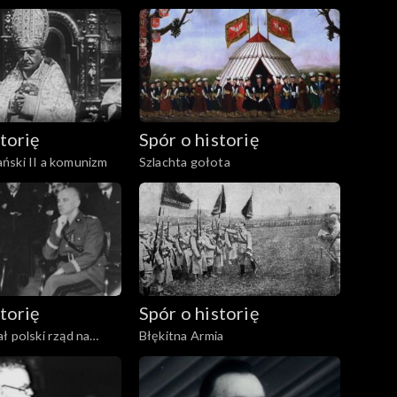
torię
Spór o historię
ński II a komunizm
Szlachta gołota
torię
Spór o historię
ł polski rząd na
Błękitna Armia