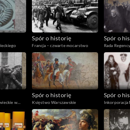
Spór o historię
Spór o his
ieckiego
Francja – czwarte mocarstwo
Rada Regency
Spór o historię
Spór o his
wieckie w
Księstwo Warszawskie
Inkorporacja
ych