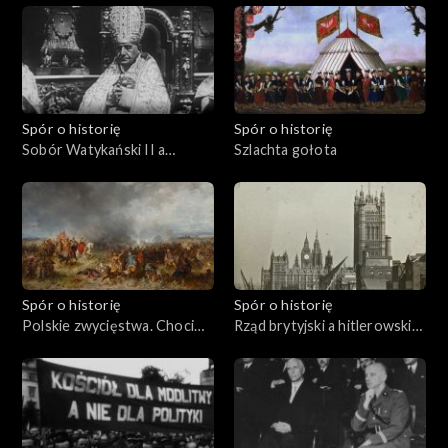
Spór o historię
Spór o historię
Sobór Watykański II a
Szlachta gołota
komunizm
Spór o historię
Spór o historię
Polskie zwycięstwa. Chocim
Rząd brytyjski a hitlerowskie
1621
Niemcy