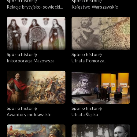
Spór o historię
Spór o historię
Relacje brytyjsko-sowieckie
Księstwo Warszawskie
w latach międzywojennych
Spór o historię
Spór o historię
Inkorporacja Mazowsza
Utrata Pomorza
Zachodniego
Spór o historię
Spór o historię
Awantury mołdawskie
Utrata Śląska