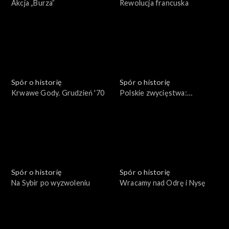
Akcja „Burza”
Rewolucja francuska
Spór o historię
Spór o historię
Krwawe Gody. Grudzień '70
Polskie zwycięstwa:
Beresteczko 1651
Spór o historię
Spór o historię
Na Sybir po wyzwoleniu
Wracamy nad Odrę i Nysę