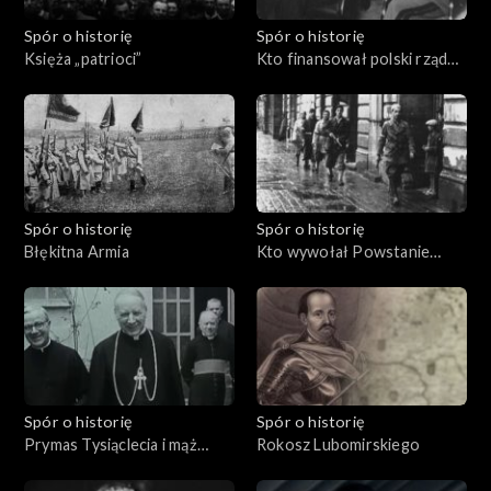
Spór o historię
Spór o historię
Księża „patrioci”
Kto finansował polski rząd
na uchodźstwie?
Spór o historię
Spór o historię
Błękitna Armia
Kto wywołał Powstanie
Warszawskie?
Spór o historię
Spór o historię
Prymas Tysiąclecia i mąż
Rokosz Lubomirskiego
stanu