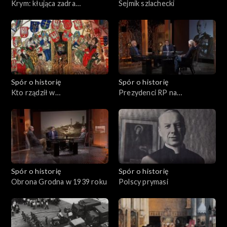
Krym: kłująca zadra
Sejmik szlachecki
Rzeczypospolitej
Spór o historię
Spór o historię
Kto rządził w
Prezydenci RP na
Rzeczypospolitej?
wychodźstwie
Spór o historię
Spór o historię
Obrona Grodna w 1939 roku
Polscy prymasi