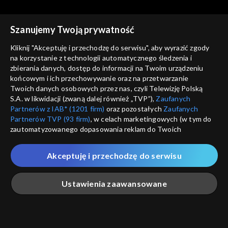
1939
Szanujemy Twoją prywatność
Kliknij "Akceptuję i przechodzę do serwisu", aby wyrazić zgody
na korzystanie z technologii automatycznego śledzenia i
zbierania danych, dostęp do informacji na Twoim urządzeniu
Spór o historię
Spór o historię
końcowym i ich przechowywanie oraz na przetwarzanie
Wyjście armii gen. Andersa
Związku Sowieckiego walka z
Twoich danych osobowych przez nas, czyli Telewizję Polską
Kościołem
S.A. w likwidacji (zwaną dalej również „TVP”),
Zaufanych
Partnerów z IAB* (1201 firm)
oraz pozostałych
Zaufanych
Partnerów TVP (93 firm)
, w celach marketingowych (w tym do
zautomatyzowanego dopasowania reklam do Twoich
zainteresowań i mierzenia ich skuteczności) i pozostałych,
które wskazujemy poniżej, a także zgody na udostępnianie
Akceptuję i przechodzę do serwisu
przez nas identyfikatora PPID do Google.
Spór o historię
Spór o historię
Sowieckie deportacje
Rabunek polskich dzieci
Twoje dane osobowe zbierane podczas odwiedzania przez
Ustawienia zaawansowane
Polaków
przez Niemców
Ciebie naszych
poszczególnych serwisów
zwanych dalej
„Portalem”, w tym informacje zapisywane za pomocą
technologii takich jak: pliki cookie, sygnalizatory WWW lub
innych podobnych technologii umożliwiających świadczenie
Główna
Szukaj
Moja lista
Na żywo
Więcej
dopasowanych i bezpiecznych usług, personalizację treści