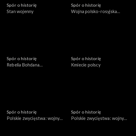
Spór o historię
Spór o historię
Stan wojenny
Wojna polsko-rosyjska
1654-1667
Spór o historię
Spór o historię
Rebelia Bohdana
Kmiecie polscy
Chmielnickiego
Spór o historię
Spór o historię
Polskie zwycięstwa: wojny
Polskie zwycięstwa: wojny
Bolesława III Krzywoustego
Bolesława Chrobrego