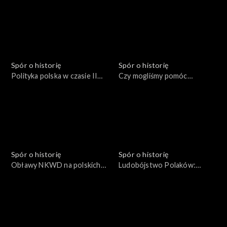
Spór o historię
Spór o historię
Polityka polska w czasie II
Czy mogliśmy pomóc
Wojny Światowej
Czechosłowacji?
Spór o historię
Spór o historię
Obławy NKWD na polskich
Ludobójstwo Polaków:
żołnierzy
1937-1938