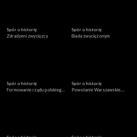
Spór o historię
Spór o historię
Zdradzeni zwycięzcy
Biada zwyciężonym
Spór o historię
Spór o historię
Formowanie rządu polskiego
Powstanie Warszawskie.
we Francji w 1939 roku
Życie codzienne