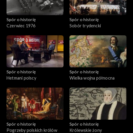
Spór o historię
Spór o historię
Czerwiec 1976
Sobór trydencki
Spór o historię
Spór o historię
Hetmani polscy
Wielka wojna północna
Spór o historię
Spór o historię
Pogrzeby polskich królów
Królewskie żony