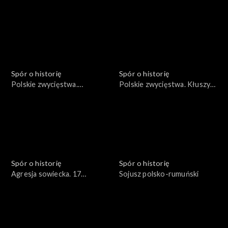
1683
Spór o historię
Spór o historię
Polskie zwycięstwa.
Polskie zwycięstwa. Kłuszyn
Wyprawa duńska Stefana
1610
Czarnieckiego 1658
Spór o historię
Spór o historię
Agresja sowiecka. 17
Sojusz polsko-rumuński
września 1939 roku