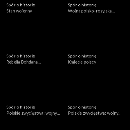
Spór o historię
Spór o historię
Stan wojenny
Wojna polsko-rosyjska
1654-1667
Spór o historię
Spór o historię
Rebelia Bohdana
Kmiecie polscy
Chmielnickiego
Spór o historię
Spór o historię
Polskie zwycięstwa: wojny
Polskie zwycięstwa: wojny
Bolesława III Krzywoustego
Bolesława Chrobrego