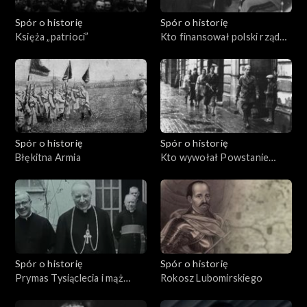
Spór o historię
Spór o historię
Księża „patrioci”
Kto finansował polski rząd
na uchodźstwie?
Spór o historię
Spór o historię
Błękitna Armia
Kto wywołał Powstanie
Warszawskie?
Spór o historię
Spór o historię
Prymas Tysiąclecia i mąż
Rokosz Lubomirskiego
stanu