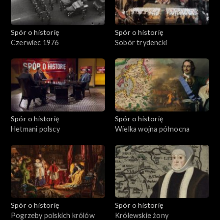
Spór o historię
Spór o historię
Czerwiec 1976
Sobór trydencki
Spór o historię
Spór o historię
Hetmani polscy
Wielka wojna północna
Spór o historię
Spór o historię
Pogrzeby polskich królów
Królewskie żony