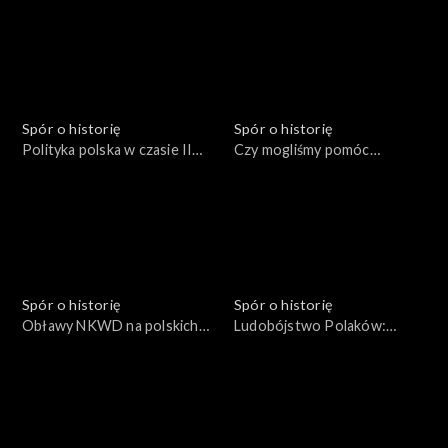
Spór o historię
Spór o historię
Polityka polska w czasie II
Czy mogliśmy pomóc
Wojny Światowej
Czechosłowacji?
Spór o historię
Spór o historię
Obławy NKWD na polskich
Ludobójstwo Polaków:
żołnierzy
1937-1938