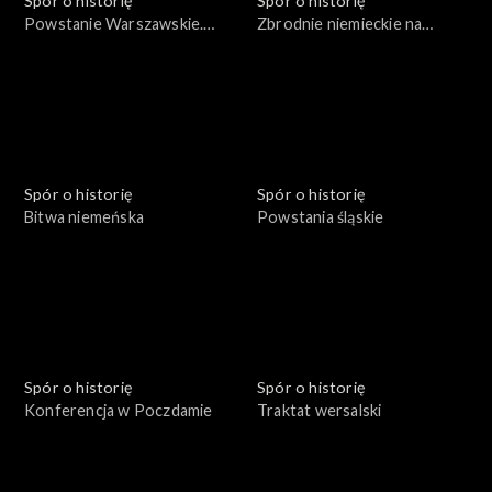
Spór o historię
Spór o historię
Powstanie Warszawskie.
Zbrodnie niemieckie na
Żołnierze i cywile
Pomorzu
Spór o historię
Spór o historię
Bitwa niemeńska
Powstania śląskie
Spór o historię
Spór o historię
Konferencja w Poczdamie
Traktat wersalski