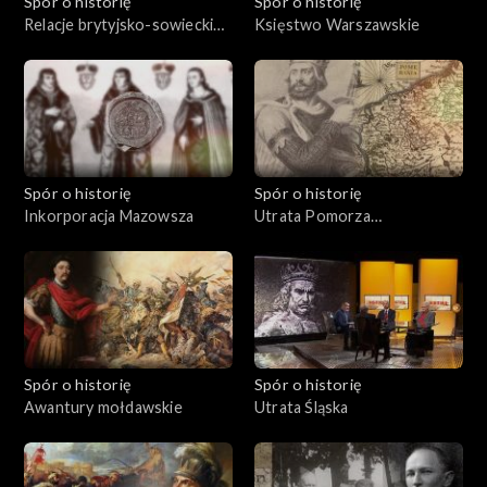
Spór o historię
Spór o historię
Relacje brytyjsko-sowieckie
Księstwo Warszawskie
w latach międzywojennych
Spór o historię
Spór o historię
Inkorporacja Mazowsza
Utrata Pomorza
Zachodniego
Spór o historię
Spór o historię
Awantury mołdawskie
Utrata Śląska