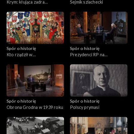
Krym: kłująca zadra
Sejmik szlachecki
Rzeczypospolitej
Spór o historię
Spór o historię
Kto rządził w
Prezydenci RP na
Rzeczypospolitej?
wychodźstwie
Spór o historię
Spór o historię
Obrona Grodna w 1939 roku
Polscy prymasi