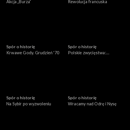
Akcja „Burza”
Rewolucja francuska
Spór o historię
Spór o historię
Krwawe Gody. Grudzień '70
Polskie zwycięstwa:
Beresteczko 1651
Spór o historię
Spór o historię
Na Sybir po wyzwoleniu
Wracamy nad Odrę i Nysę