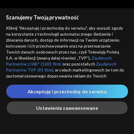
1939
Szanujemy Twoją prywatność
Kliknij "Akceptuję i przechodzę do serwisu", aby wyrazić zgody
na korzystanie z technologii automatycznego śledzenia i
zbierania danych, dostęp do informacji na Twoim urządzeniu
Spór o historię
Spór o historię
końcowym i ich przechowywanie oraz na przetwarzanie
Wyjście armii gen. Andersa
Związku Sowieckiego walka z
Twoich danych osobowych przez nas, czyli Telewizję Polską
Kościołem
S.A. w likwidacji (zwaną dalej również „TVP”),
Zaufanych
Partnerów z IAB* (1201 firm)
oraz pozostałych
Zaufanych
Partnerów TVP (93 firm)
, w celach marketingowych (w tym do
zautomatyzowanego dopasowania reklam do Twoich
zainteresowań i mierzenia ich skuteczności) i pozostałych,
które wskazujemy poniżej, a także zgody na udostępnianie
Akceptuję i przechodzę do serwisu
przez nas identyfikatora PPID do Google.
Spór o historię
Spór o historię
Sowieckie deportacje
Rabunek polskich dzieci
Twoje dane osobowe zbierane podczas odwiedzania przez
Ustawienia zaawansowane
Polaków
przez Niemców
Ciebie naszych
poszczególnych serwisów
zwanych dalej
„Portalem”, w tym informacje zapisywane za pomocą
technologii takich jak: pliki cookie, sygnalizatory WWW lub
innych podobnych technologii umożliwiających świadczenie
Główna
Szukaj
Moja lista
Na żywo
Więcej
dopasowanych i bezpiecznych usług, personalizację treści