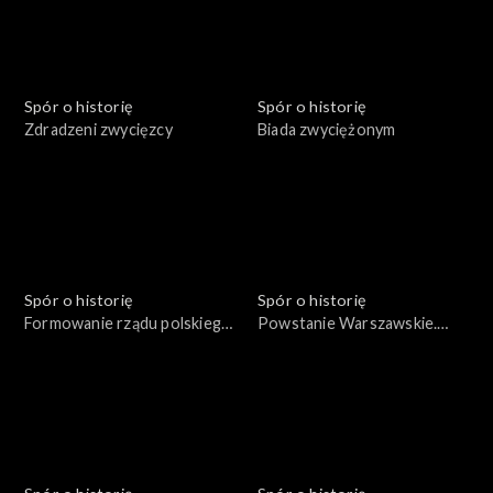
Spór o historię
Spór o historię
Zdradzeni zwycięzcy
Biada zwyciężonym
Spór o historię
Spór o historię
Formowanie rządu polskiego
Powstanie Warszawskie.
we Francji w 1939 roku
Życie codzienne