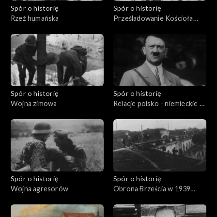
Spór o historię
Spór o historię
Rzeź humańska
Prześladowanie Kościoła
katolickiego w zaborze
rosyjskim
Spór o historię
Spór o historię
Wojna zimowa
Relacje polsko - niemieckie w
latach: 1933 - 1939
Spór o historię
Spór o historię
Wojna agresorów
Obrona Brześcia w 1939
roku