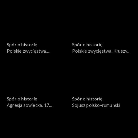
1683
Spór o historię
Spór o historię
Polskie zwycięstwa.
Polskie zwycięstwa. Kłuszyn
Wyprawa duńska Stefana
1610
Czarnieckiego 1658
Spór o historię
Spór o historię
Agresja sowiecka. 17
Sojusz polsko-rumuński
września 1939 roku