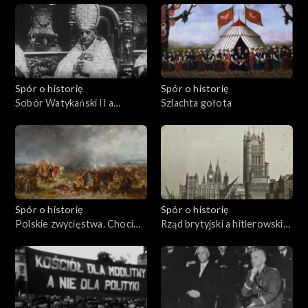
Spór o historię
Spór o historię
Sobór Watykański II a
Szlachta gołota
komunizm
Spór o historię
Spór o historię
Polskie zwycięstwa. Chocim
Rząd brytyjski a hitlerowskie
1621
Niemcy