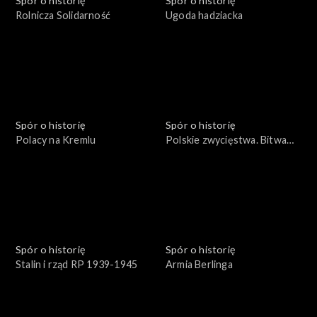
Spór o historię
Spór o historię
Rolnicza Solidarność
Ugoda hadziacka
Spór o historię
Spór o historię
Polacy na Kremlu
Polskie zwycięstwa. Bitwa
pod Parkanami
Spór o historię
Spór o historię
Stalin i rząd RP 1939-1945
Armia Berlinga