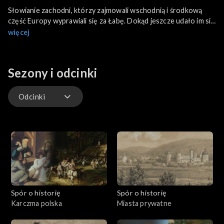
Słowianie zachodni, którzy zajmowali wschodnią i środkową
część Europy wyprawiali się za Łabę. Dokąd jeszcze udało im się
dotrzeć? Jakie tereny udało im się zająć? Co stanęło na drodze
więcej
ekspansji? W programie rozmawiamy o bitwie nad Dołężą
[Tollense] w dzisiejszej Meklemburgii. Poruszamy temat
znaleziska archeologicznego sprzed 3300 lat, odkrytego w
Sezony i odcinki
2016 roku. Nic o tym dotąd nie wiedzieliśmy. O czym to może
świadczyć? Dlaczego Słowianie zachodni przegrali konfrontację
z Niemcami?
Odcinki
Odcinki
Spór o historię
Spór o historię
Karczma polska
Miasta prywatne