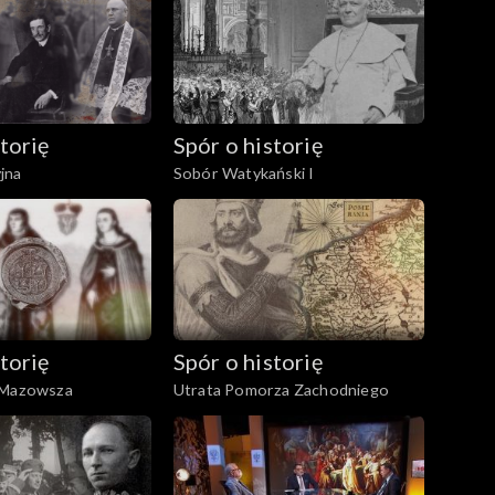
torię
Spór o historię
jna
Sobór Watykański I
torię
Spór o historię
 Mazowsza
Utrata Pomorza Zachodniego