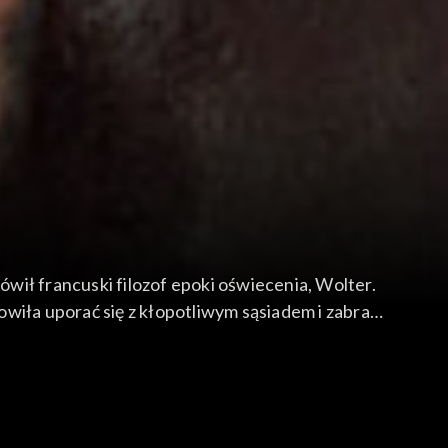
ówił francuski filozof epoki oświecenia, Wolter.
wiła uporać się z kłopotliwym sąsiadem i zabrać
 Jaką rolę odgrywali w tym oświeceniowi