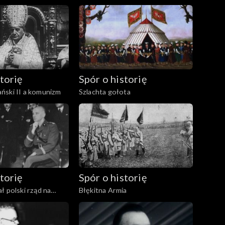
torię
Spór o historię
ński II a komunizm
Szlachta gołota
torię
Spór o historię
ł polski rząd na
Błękitna Armia