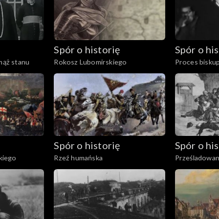
Spór o historię
Spór o his
 mąż stanu
Rokosz Lubomirskiego
Proces bisku
Spór o historię
Spór o his
kiego
Rzeź humańska
Prześladowan
katolickiego 