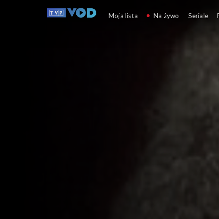
Spór o historię
Moja lista
Na żywo
Seriale