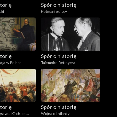
torię
Spór o historię
cki
Hetmani polscy
torię
Spór o historię
cja w Polsce
Tajemnica Retingera
torię
Spór o historię
ęstwa. Kircholm
Wojna o Inflanty