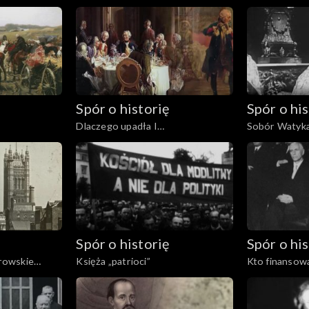
1605
Spór o historię
Spór o his
Dlaczego upadła I
Sobór Watyka
Rzeczpospolita?
Spór o historię
Spór o his
erowskie
Księża „patrioci”
Kto finansowa
uchodźstwie?