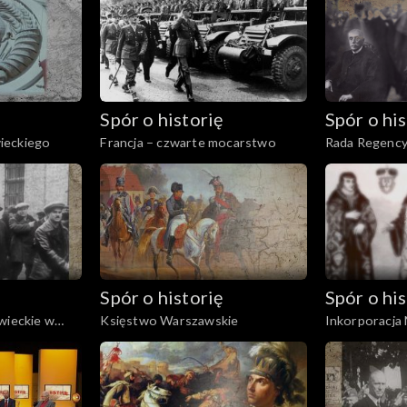
Spór o historię
Spór o his
ieckiego
Francja – czwarte mocarstwo
Rada Regency
Spór o historię
Spór o his
wieckie w
Księstwo Warszawskie
Inkorporacja
ych