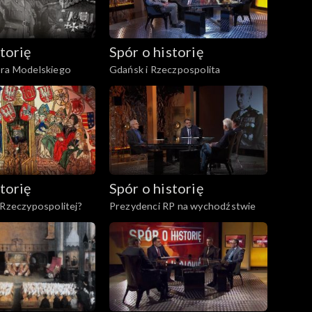
torię
Spór o historię
ora Modelskiego
Gdańsk i Rzeczpospolita
torię
Spór o historię
 Rzeczypospolitej?
Prezydenci RP na wychodźstwie