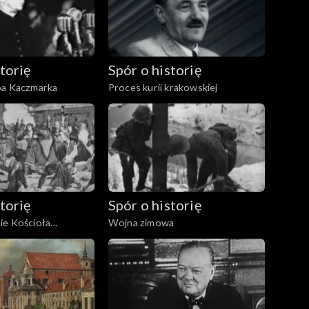
torię
Spór o historię
pa Kaczmarka
Proces kurii krakowskiej
torię
Spór o historię
ie Kościoła
Wojna zimowa
w zaborze rosyjskim