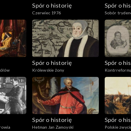
Spór o historię
Spór o his
Czerwiec 1976
Sobór tryden
Spór o historię
Spór o his
rólów
Królewskie żony
Kontrreforma
Spór o historię
Spór o his
rowia
Hetman Jan Zamoyski
Polskie zwyci