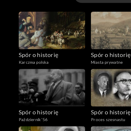
Odcinki
Spór o historię
Spór o historię
Karczma polska
Miasta prywatne
Spór o historię
Spór o historię
Październik '56
Proces szesnastu