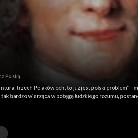
t z Polską
tura, trzech Polaków och, to już jest polski problem” – m
, tak bardzo wierząca w potęgę ludzkiego rozumu, postano
opy była przygotowywana do rozbiorów Rzeczypospolitej?
III-wieczną akcję propagandową przeciwko Polsce?