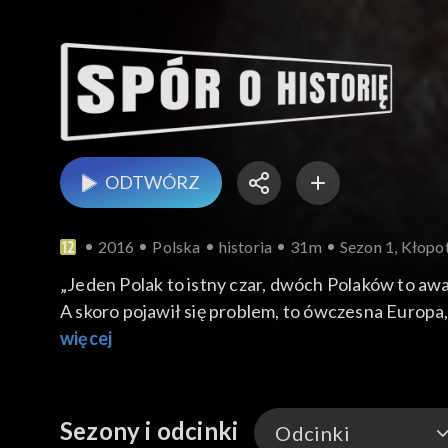
ODTWÓRZ
2016
Polska
historia
31m
Sezon 1, Kłopo
„Jeden Polak to istny czar, dwóch Polaków to awan
A skoro pojawił się problem, to ówczesna Europa
mu wolność. W jaki sposób opinia publiczna Eur
więcej
luminarze Zachodu? Kto inspirował i opłacał XV
Sezony i odcinki
Odcinki