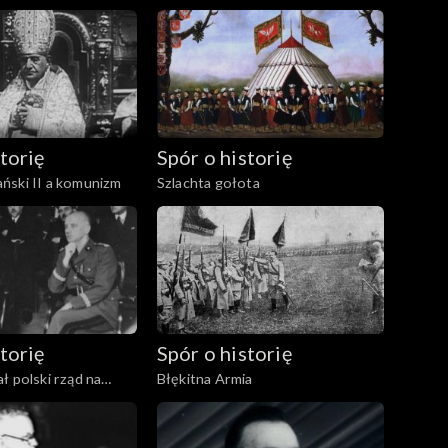
torię
Spór o historię
ński II a komunizm
Szlachta gołota
torię
Spór o historię
ł polski rząd na
Błękitna Armia