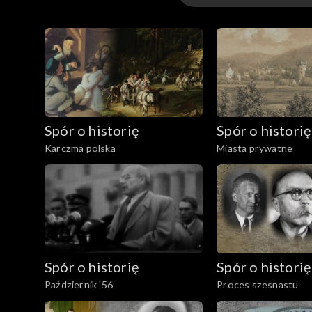
Odcinki
Spór o historię
Spór o historię
Karczma polska
Miasta prywatne
Spór o historię
Spór o historię
Październik '56
Proces szesnastu