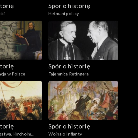
torię
Spór o historię
cki
Hetmani polscy
torię
Spór o historię
cja w Polsce
Tajemnica Retingera
torię
Spór o historię
ęstwa. Kircholm
Wojna o Inflanty