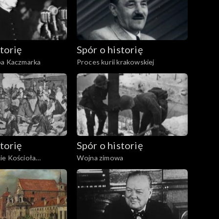
torię
Spór o historię
pa Kaczmarka
Proces kurii krakowskiej
torię
Spór o historię
ie Kościoła
Wojna zimowa
w zaborze rosyjskim