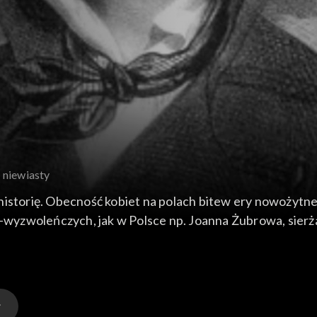
 niewiasty
istorię. Obecność kobiet na polach bitew ery nowożytnej 
yzwoleńczych, jak w Polsce np. Joanna Żubrowa, sierża