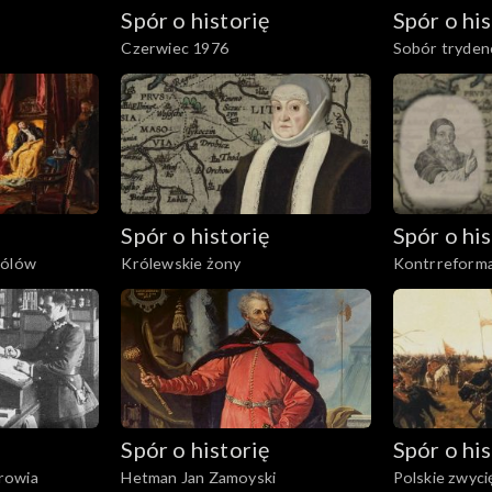
Spór o historię
Spór o his
Czerwiec 1976
Sobór tryden
Spór o historię
Spór o his
rólów
Królewskie żony
Kontrreforma
Spór o historię
Spór o his
rowia
Hetman Jan Zamoyski
Polskie zwyci