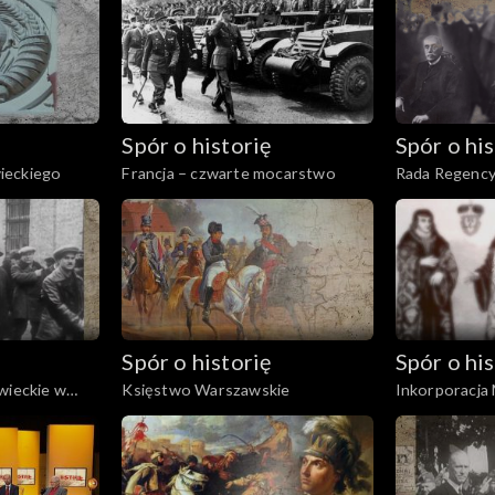
Spór o historię
Spór o his
ieckiego
Francja – czwarte mocarstwo
Rada Regency
Spór o historię
Spór o his
wieckie w
Księstwo Warszawskie
Inkorporacja
ych