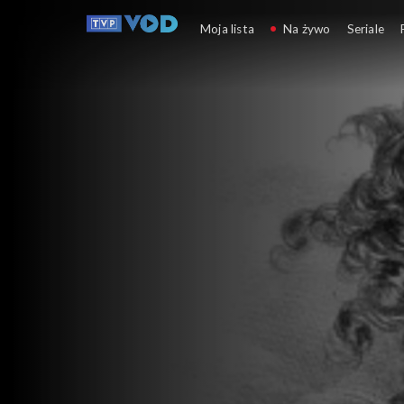
Spór o historię
Moja lista
Na żywo
Seriale