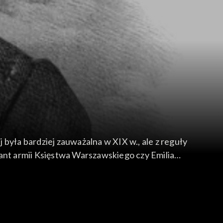
była bardziej zauważalna w XIX w., ale z reguły
nt armii Księstwa Warszawskiego czy Emilia