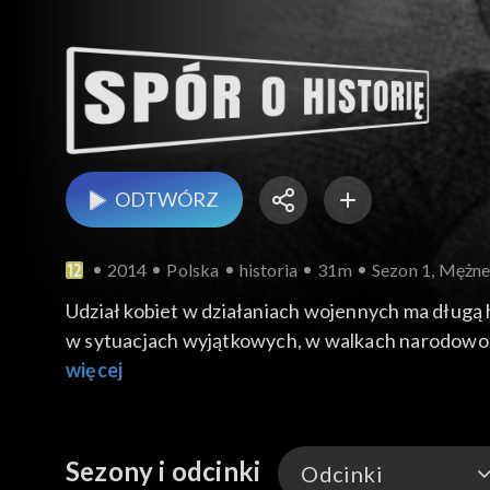
ODTWÓRZ
2014
Polska
historia
31m
Sezon 1, Mężne
Udział kobiet w działaniach wojennych ma długą h
w sytuacjach wyjątkowych, w walkach narodowo-w
Plater.
więcej
Sezony i odcinki
Odcinki