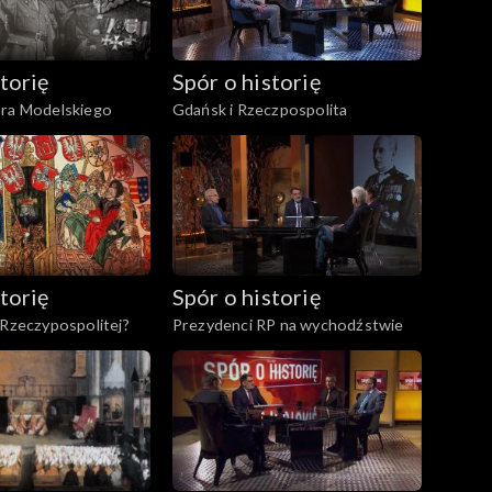
torię
Spór o historię
ora Modelskiego
Gdańsk i Rzeczpospolita
torię
Spór o historię
 Rzeczypospolitej?
Prezydenci RP na wychodźstwie