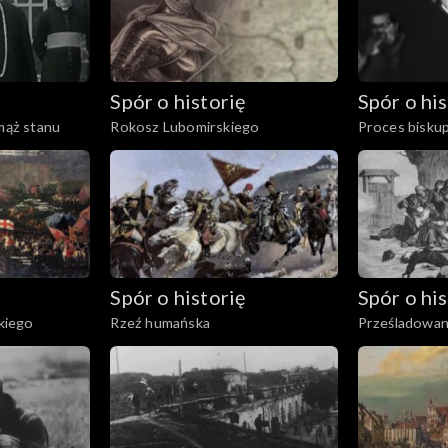
Spór o historię
Spór o his
 mąż stanu
Rokosz Lubomirskiego
Proces bisku
Spór o historię
Spór o his
kiego
Rzeź humańska
Prześladowan
katolickiego 