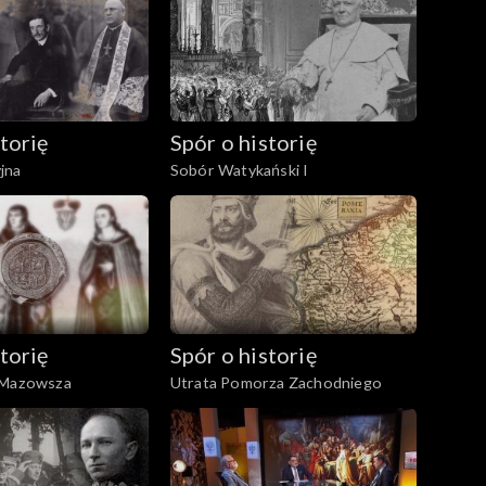
torię
Spór o historię
jna
Sobór Watykański I
torię
Spór o historię
 Mazowsza
Utrata Pomorza Zachodniego