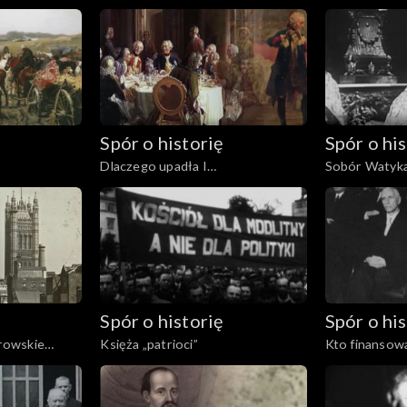
1605
Spór o historię
Spór o his
Dlaczego upadła I
Sobór Watyka
Rzeczpospolita?
Spór o historię
Spór o his
erowskie
Księża „patrioci”
Kto finansowa
uchodźstwie?