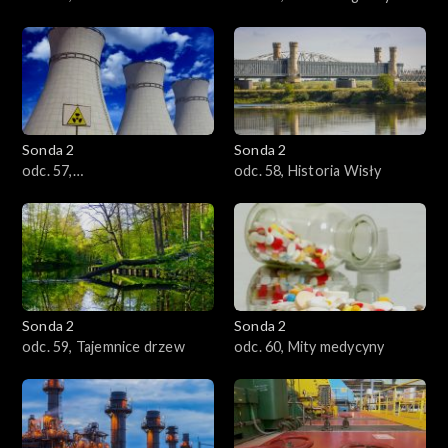
motoryzacji
Sonda 2
Sonda 2
odc. 57,
odc. 58, Historia Wisły
Promieniotwórczość
Sonda 2
Sonda 2
odc. 59, Tajemnice drzew
odc. 60, Mity medycyny