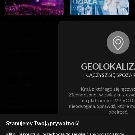
© 2026 Telewizja Polska S.A. w likwidacji
regulamin serwisu
cennik
GEOLOKALIZ
polityka prywatności
ŁĄCZYSZ SIĘ SPOZA 
moje zgody
Kraj, z którego się łączys
Zjednoczone , w związku z czy
pomoc
na platformie TVP VOD
nieodstępna. Sprawdź, które m
kontakt
obejrzeć.
voucher
Szanujemy Twoją prywatność
Nie pokazuj pon
dostępność
Kliknij "Akceptuję i przechodzę do serwisu", aby wyrazić zgody