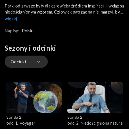
Ptaki od zawsze były dla człowieka źródłem inspiracji. I wciąż są
niedoścignionym wzorem. Człowiek patrząc na nie, marzył, by
wzbić się w przestworza. W dzisiejszym odcinku przyjrzymy się
więcej
ptakom. Sprawdzimy jak to się dzieje, że latają, prześledzimy
trasy ich wędrówek i zastanowimy się nad tym, czy są
Napisy:
Polski
zwierzętami inteligentnymi.
Sezony i odcinki
Odcinki
Odcinki
Sonda 2
Sonda 2
odc. 1, Voyager
odc. 2, Niedościgniona natura