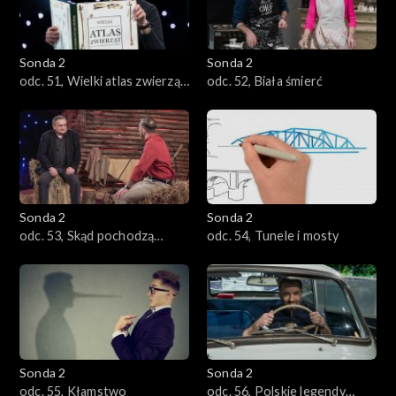
Sonda 2
Sonda 2
odc. 51, Wielki atlas zwierząt,
odc. 52, Biała śmierć
których już nie ma
Sonda 2
Sonda 2
odc. 53, Skąd pochodzą
odc. 54, Tunele i mosty
Polacy?
Sonda 2
Sonda 2
odc. 55, Kłamstwo
odc. 56, Polskie legendy