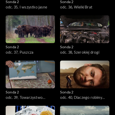
Sonda 2
Sonda 2
odc. 35, I wszystko jasne
odc. 36, Wielki Brat
Sonda 2
Sonda 2
odc. 37, Puszcza
odc. 38, Szerokiej drogi
Sonda 2
Sonda 2
odc. 39, Towarzystwo
odc. 40, Dlaczego robimy
Płaskiej Ziemi
głupie rzeczy?