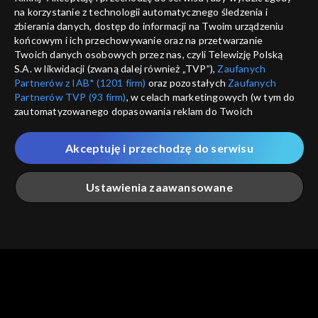
na korzystanie z technologii automatycznego śledzenia i
informacje o dostawcy usług
ANULUJ
SP
zbierania danych, dostęp do informacji na Twoim urządzeniu
końcowym i ich przechowywanie oraz na przetwarzanie
Twoich danych osobowych przez nas, czyli Telewizję Polską
S.A. w likwidacji (zwaną dalej również „TVP”),
Zaufanych
Partnerów z IAB* (1201 firm)
oraz pozostałych
Zaufanych
Partnerów TVP (93 firm)
, w celach marketingowych (w tym do
zautomatyzowanego dopasowania reklam do Twoich
zainteresowań i mierzenia ich skuteczności) i pozostałych,
które wskazujemy poniżej, a także zgody na udostępnianie
Akceptuję i przechodzę do serwisu
przez nas identyfikatora PPID do Google.
Twoje dane osobowe zbierane podczas odwiedzania przez
Ustawienia zaawansowane
Ciebie naszych
poszczególnych serwisów
zwanych dalej
„Portalem”, w tym informacje zapisywane za pomocą
technologii takich jak: pliki cookie, sygnalizatory WWW lub
innych podobnych technologii umożliwiających świadczenie
Główna
Szukaj
Moja lista
Na żywo
Więcej
dopasowanych i bezpiecznych usług, personalizację treści
oraz reklam, udostępnianie funkcji mediów społecznościowych
oraz analizowanie ruchu w Internecie.
Twoje dane osobowe zbierane podczas odwiedzania przez
Ciebie
poszczególnych serwisów
na Portalu, takie jak adresy