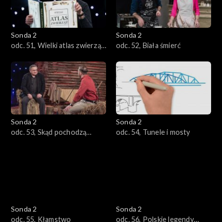
Sonda 2
Sonda 2
odc. 51, Wielki atlas zwierząt,
odc. 52, Biała śmierć
których już nie ma
Sonda 2
Sonda 2
odc. 53, Skąd pochodzą
odc. 54, Tunele i mosty
Polacy?
Sonda 2
Sonda 2
odc. 55, Kłamstwo
odc. 56, Polskie legendy