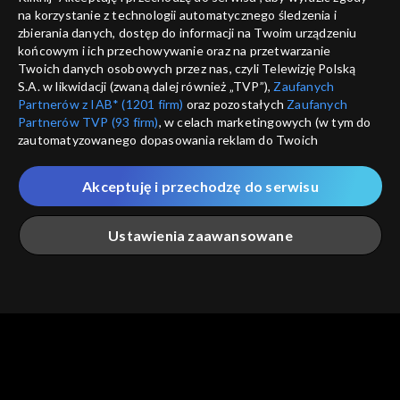
na korzystanie z technologii automatycznego śledzenia i
informacje o dostawcy usług
ANULUJ
SP
zbierania danych, dostęp do informacji na Twoim urządzeniu
końcowym i ich przechowywanie oraz na przetwarzanie
Twoich danych osobowych przez nas, czyli Telewizję Polską
S.A. w likwidacji (zwaną dalej również „TVP”),
Zaufanych
Partnerów z IAB* (1201 firm)
oraz pozostałych
Zaufanych
Partnerów TVP (93 firm)
, w celach marketingowych (w tym do
zautomatyzowanego dopasowania reklam do Twoich
zainteresowań i mierzenia ich skuteczności) i pozostałych,
które wskazujemy poniżej, a także zgody na udostępnianie
Akceptuję i przechodzę do serwisu
przez nas identyfikatora PPID do Google.
Twoje dane osobowe zbierane podczas odwiedzania przez
Ustawienia zaawansowane
Ciebie naszych
poszczególnych serwisów
zwanych dalej
„Portalem”, w tym informacje zapisywane za pomocą
technologii takich jak: pliki cookie, sygnalizatory WWW lub
innych podobnych technologii umożliwiających świadczenie
Główna
Szukaj
Moja lista
Na żywo
Więcej
dopasowanych i bezpiecznych usług, personalizację treści
oraz reklam, udostępnianie funkcji mediów społecznościowych
oraz analizowanie ruchu w Internecie.
Twoje dane osobowe zbierane podczas odwiedzania przez
Ciebie
poszczególnych serwisów
na Portalu, takie jak adresy