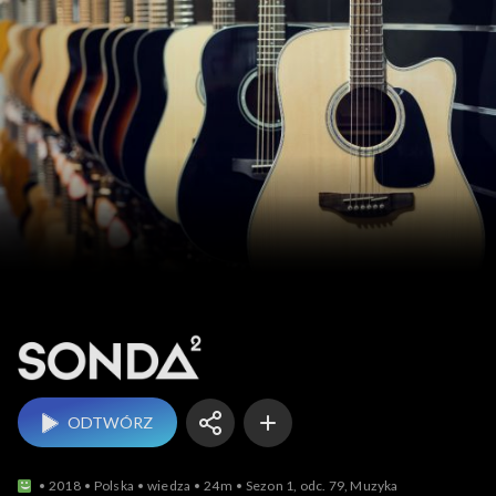
Sonda 2
ODTWÓRZ
2018
Polska
wiedza
24m
Sezon 1, odc. 79, Muzyka