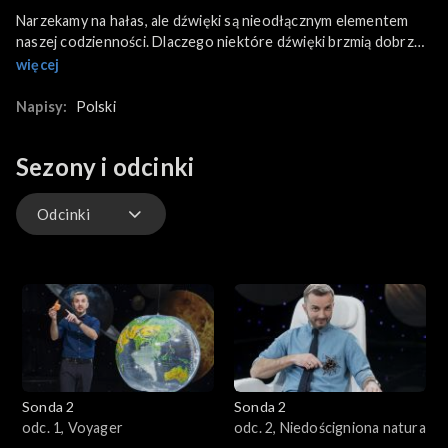
Narzekamy na hałas, ale dźwięki są nieodłącznym elementem
naszej codzienności. Dlaczego niektóre dźwięki brzmią dobrze,
a inne źle? Jak muzyka wpływa na nasze funkcjonowanie i
więcej
samopoczucie? I czy muzykę można zobaczyć?
Napisy:
Polski
Sezony i odcinki
Odcinki
Odcinki
Sonda 2
Sonda 2
odc. 1, Voyager
odc. 2, Niedościgniona natura