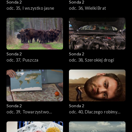
Sonda 2
Sonda 2
odc. 35, I wszystko jasne
odc. 36, Wielki Brat
Sonda 2
Sonda 2
odc. 37, Puszcza
odc. 38, Szerokiej drogi
Sonda 2
Sonda 2
odc. 39, Towarzystwo
odc. 40, Dlaczego robimy
Płaskiej Ziemi
głupie rzeczy?