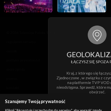
© 2026 Telewizja Polska S.A. w likwidacji
regulamin serwisu
cennik
GEOLOKALIZ
polityka prywatności
ŁĄCZYSZ SIĘ SPOZA 
moje zgody
Kraj, z którego się łączys
Zjednoczone , w związku z czy
pomoc
na platformie TVP VOD
nieodstępna. Sprawdź, które m
kontakt
obejrzeć.
voucher
Szanujemy Twoją prywatność
Nie pokazuj pon
dostępność
Kliknij "Akceptuję i przechodzę do serwisu", aby wyrazić zgody