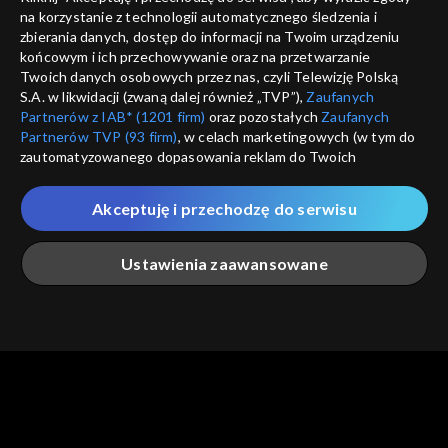
na korzystanie z technologii automatycznego śledzenia i
informacje o dostawcy usług
ANULUJ
SP
zbierania danych, dostęp do informacji na Twoim urządzeniu
końcowym i ich przechowywanie oraz na przetwarzanie
Twoich danych osobowych przez nas, czyli Telewizję Polską
S.A. w likwidacji (zwaną dalej również „TVP”),
Zaufanych
Partnerów z IAB* (1201 firm)
oraz pozostałych
Zaufanych
Partnerów TVP (93 firm)
, w celach marketingowych (w tym do
zautomatyzowanego dopasowania reklam do Twoich
zainteresowań i mierzenia ich skuteczności) i pozostałych,
które wskazujemy poniżej, a także zgody na udostępnianie
Akceptuję i przechodzę do serwisu
przez nas identyfikatora PPID do Google.
Twoje dane osobowe zbierane podczas odwiedzania przez
Ustawienia zaawansowane
Ciebie naszych
poszczególnych serwisów
zwanych dalej
„Portalem”, w tym informacje zapisywane za pomocą
technologii takich jak: pliki cookie, sygnalizatory WWW lub
innych podobnych technologii umożliwiających świadczenie
Główna
Szukaj
Moja lista
Na żywo
Więcej
dopasowanych i bezpiecznych usług, personalizację treści
oraz reklam, udostępnianie funkcji mediów społecznościowych
oraz analizowanie ruchu w Internecie.
Twoje dane osobowe zbierane podczas odwiedzania przez
Ciebie
poszczególnych serwisów
na Portalu, takie jak adresy