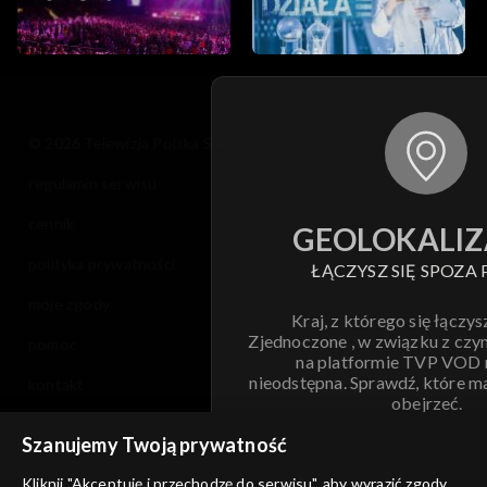
© 2026 Telewizja Polska S.A. w likwidacji
regulamin serwisu
cennik
GEOLOKALIZ
polityka prywatności
ŁĄCZYSZ SIĘ SPOZA 
moje zgody
Kraj, z którego się łączys
Zjednoczone , w związku z czy
pomoc
na platformie TVP VOD
nieodstępna. Sprawdź, które m
kontakt
obejrzeć.
voucher
Szanujemy Twoją prywatność
Nie pokazuj pon
dostępność
Kliknij "Akceptuję i przechodzę do serwisu", aby wyrazić zgody