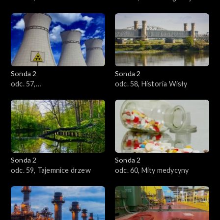
motoryzacji
Sonda 2
Sonda 2
odc. 57,
odc. 58, Historia Wisły
Promieniotwórczość
Sonda 2
Sonda 2
odc. 59, Tajemnice drzew
odc. 60, Mity medycyny