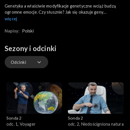
Genetyka a właściwie modyfikacje genetyczne wciąż budzą
ogromne emocje. Czy słusznie? Jak się okazuje geny
modyfikujemy od zawsze. Co tak naprawdę oznacza hasło
więcej
GMO? Dlaczego się go boimy, skoro może uratować ludzkość
przed głodem?
Napisy:
Polski
Sezony i odcinki
Odcinki
Odcinki
Sonda 2
Sonda 2
odc. 1, Voyager
odc. 2, Niedościgniona natura