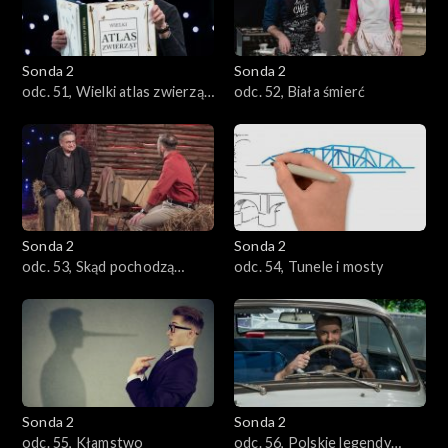
Sonda 2
Sonda 2
odc. 51, Wielki atlas zwierząt,
odc. 52, Biała śmierć
których już nie ma
Sonda 2
Sonda 2
odc. 53, Skąd pochodzą
odc. 54, Tunele i mosty
Polacy?
Sonda 2
Sonda 2
odc. 55, Kłamstwo
odc. 56, Polskie legendy