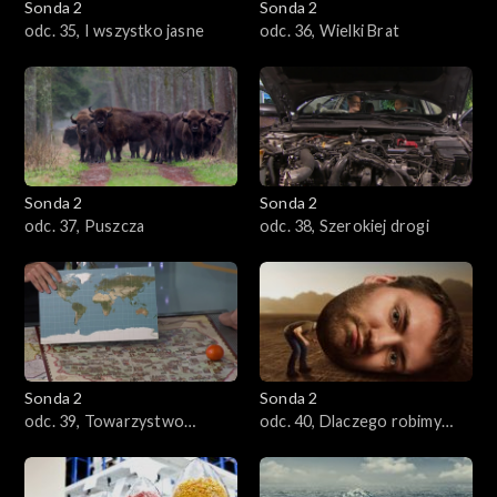
Sonda 2
Sonda 2
odc. 35, I wszystko jasne
odc. 36, Wielki Brat
Sonda 2
Sonda 2
odc. 37, Puszcza
odc. 38, Szerokiej drogi
Sonda 2
Sonda 2
odc. 39, Towarzystwo
odc. 40, Dlaczego robimy
Płaskiej Ziemi
głupie rzeczy?