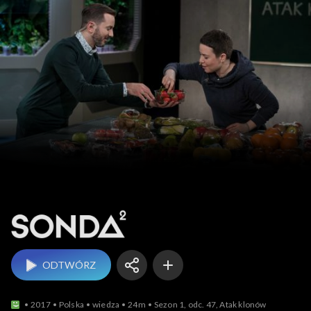
Sonda 2
ODTWÓRZ
2017
Polska
wiedza
24m
Sezon 1, odc. 47, Atak klonów