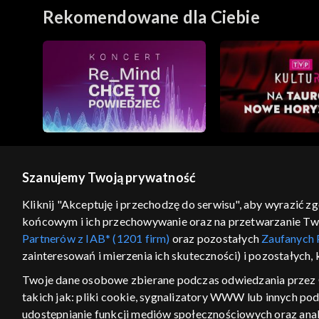
Rekomendowane dla Ciebie
Szanujemy Twoją prywatność
© 2026 Telewizja Polska S.A. w likwidacji
Kliknij "Akceptuję i przechodzę do serwisu", aby wyrazić z
końcowym i ich przechowywanie oraz na przetwarzanie Twoic
regulamin serwisu
cennik
polityka prywatności
Partnerów z IAB* (1201 firm)
oraz pozostałych
Zaufanych 
GEOLOKALIZA
zainteresowań i mierzenia ich skuteczności) i pozostałych,
ŁĄCZYSZ SIĘ SPOZA PO
Twoje dane osobowe zbierane podczas odwiedzania przez 
takich jak: pliki cookie, sygnalizatory WWW lub innych po
Kraj, z którego się łączysz, to Stan
w związku z czym część tytułów na
udostępnianie funkcji mediów społecznościowych oraz anal