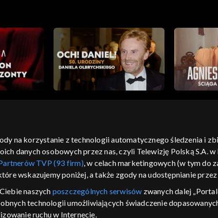
gody na korzystanie z technologii automatycznego śledzenia i z
h danych osobowych przez nas, czyli Telewizję Polską S.A. w l
moje zgody
pomoc
kontakt
voucher
dostępno
Partnerów TVP (93 firm)
, w celach marketingowych (w tym do
CJA
 które wskazujemy poniżej, a także zgody na udostępnianie prze
LSKI
Ciebie naszych
poszczególnych serwisów
zwanych dalej „Portal
dobnych technologii umożliwiających świadczenie dopasowanych i
y Zjednoczone ,
 platformie TVP
izowanie ruchu w Internecie.