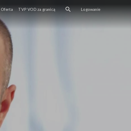
Oferta
TVP VOD za granicą
Logowanie