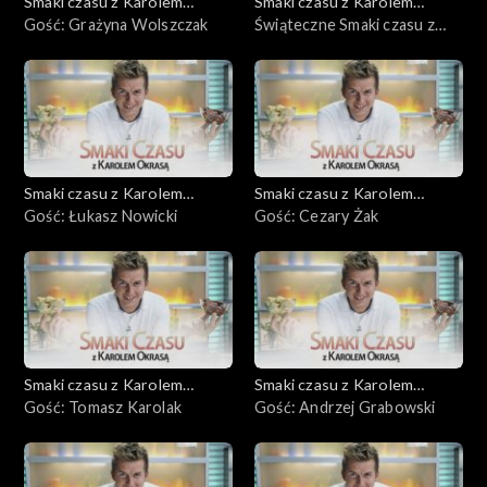
Smaki czasu z Karolem
Smaki czasu z Karolem
Okrasą
Gość: Grażyna Wolszczak
Okrasą
Świąteczne Smaki czasu z
Karolem Okrasą
Smaki czasu z Karolem
Smaki czasu z Karolem
Okrasą
Gość: Łukasz Nowicki
Okrasą
Gość: Cezary Żak
Smaki czasu z Karolem
Smaki czasu z Karolem
Okrasą
Gość: Tomasz Karolak
Okrasą
Gość: Andrzej Grabowski