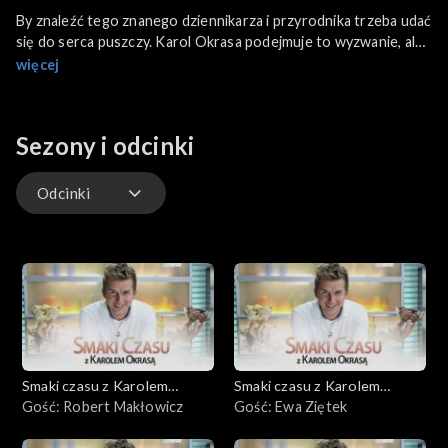
By znaleźć tego znanego dziennikarza i przyrodnika trzeba udać
się do serca puszczy. Karol Okrasa podejmuje to wyzwanie, ale
dla potrzeb programu niedostępne leśne ostępy udaje Las
więcej
Kabacki. Okazuje się, że Adam Wajrak lubi zjeść i swojsko, i
egzotycznie. W menu programu: barszcz czerwony i pierogi z
rydzów oraz „pulpo a la gallego”, czyli ośmiornica po galicyjsku.
Sezony i odcinki
Odcinki
Odcinki
Smaki czasu z Karolem
Smaki czasu z Karolem
Okrasą
Gość: Robert Makłowicz
Okrasą
Gość: Ewa Ziętek