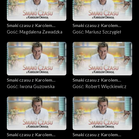
Smaki czasu z Karolem
Smaki czasu z Karolem
Okrasą
Gość: Magdalena Zawadzka
Okrasą
Gość: Mariusz Szczygieł
Smaki czasu z Karolem
Smaki czasu z Karolem
Okrasą
Gość: Iwona Guzowska
Okrasą
Gość: Robert Więckiewicz
Smaki czasu z Karolem
Smaki czasu z Karolem