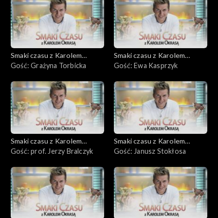
Smaki czasu z Karolem
Smaki czasu z Karolem
Okrasą
Gość: Grażyna Torbicka
Okrasą
Gość: Ewa Kasprzyk
Smaki czasu z Karolem
Smaki czasu z Karolem
Okrasą
Gość: prof. Jerzy Bralczyk
Okrasą
Gość: Janusz Stokłosa