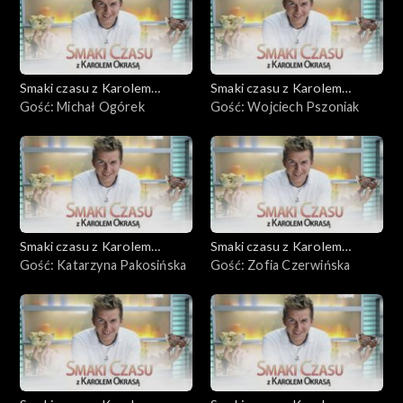
Smaki czasu z Karolem
Smaki czasu z Karolem
Okrasą
Gość: Michał Ogórek
Okrasą
Gość: Wojciech Pszoniak
Smaki czasu z Karolem
Smaki czasu z Karolem
Okrasą
Gość: Katarzyna Pakosińska
Okrasą
Gość: Zofia Czerwińska