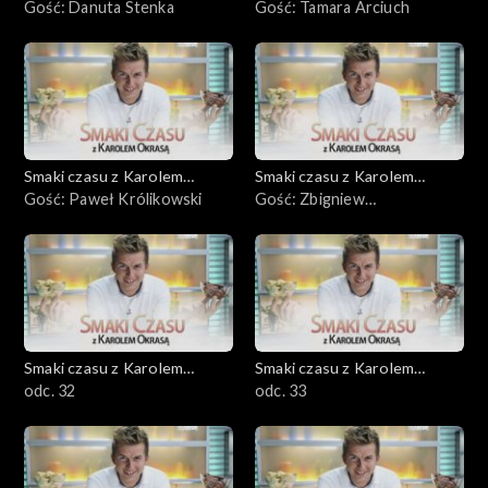
Okrasą
Gość: Danuta Stenka
Okrasą
Gość: Tamara Arciuch
Smaki czasu z Karolem
Smaki czasu z Karolem
Okrasą
Gość: Paweł Królikowski
Okrasą
Gość: Zbigniew
Zamachowski
Smaki czasu z Karolem
Smaki czasu z Karolem
Okrasą
odc. 32
Okrasą
odc. 33