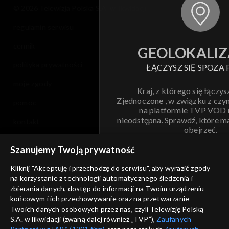
© 2026 Telewizja Polska S.A. w likwidacji
regulamin serwisu
cennik
GEOLOKALIZ
polityka prywatności
ŁĄCZYSZ SIĘ SPOZA 
moje zgody
Kraj, z którego się łączys
Zjednoczone , w związku z czy
pomoc
na platformie TVP VOD
nieodstępna. Sprawdź, które m
kontakt
obejrzeć.
voucher
Szanujemy Twoją prywatność
Nie pokazuj pon
dostępność
Kliknij "Akceptuję i przechodzę do serwisu", aby wyrazić zgody
informacje o dostawcy usług
na korzystanie z technologii automatycznego śledzenia i
ANULUJ
SP
zbierania danych, dostęp do informacji na Twoim urządzeniu
końcowym i ich przechowywanie oraz na przetwarzanie
Twoich danych osobowych przez nas, czyli Telewizję Polską
S.A. w likwidacji (zwaną dalej również „TVP”),
Zaufanych