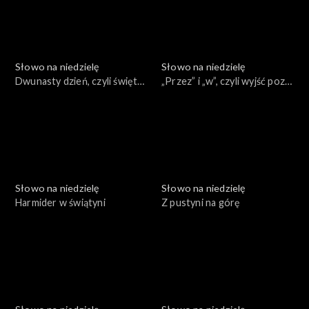
Słowo na niedzielę
Słowo na niedzielę
Dwunasty dzień, czyli święty
„Przez” i „w”, czyli wyjść poza
atrament
ulubione fragmenty
Słowo na niedzielę
Słowo na niedzielę
Harmider w świątyni
Z pustyni na górę