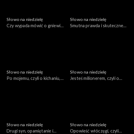
Słowo na niedzielę
Słowo na niedzielę
Czy wypada mówić o gniewie
Smutna prawda i skuteczne
Boga?
rozwiązania
Słowo na niedzielę
Słowo na niedzielę
Po mojemu, czyli o kichaniu,
Jesteś milionerem, czyli o
uczcie i śledziu
głupich błędach
dzierżawców
Słowo na niedzielę
Słowo na niedzielę
Drugi syn, opamiętanie i
Opowieść włóczęgi, czyli