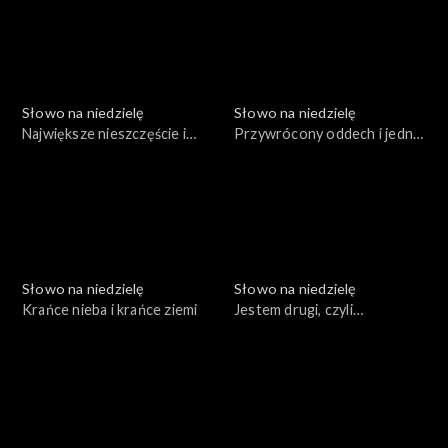
Słowo na niedzielę
Słowo na niedzielę
Największe nieszczęście i
Przywrócony oddech i jedno
prawdziwa miłość
słowo
Słowo na niedzielę
Słowo na niedzielę
Krańce nieba i krańce ziemi
Jestem drugi, czyli
prawdziwe zwycięstwo