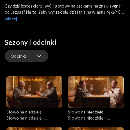
Czy dziś jesteś cierpliwy? I gotowy na czekanie na znak, sygnał
od Jezusa? Na to, żeby wyrzec się działania na własną rękę? Czy
rozmawiam z Bogiem przed podejmowaniem decyzji? Otóż nie,
więcej
nie jesteśmy cierpliwi ani gotowi, by ufać Bogu do końca. Może
w sprawach, które nie są dla ciebie ważne, jesteśmy w stanie
zaufać. Ale bronimy zajadle przed Panem Bogiem tego, co
Sezony i odcinki
lubimy, to, co daje nam - jak sądzimy - szczęście. Jak więc zdać
się na Boga, jak Mu zaufać? W Ewangelii znajdziemy radę, którą
daje Pan Jezus.
Odcinki
Odcinki
Słowo na niedzielę
Słowo na niedzielę
Słowo na niedzielę –
Słowo na niedzielę –
01.08.2026
25.07.2026