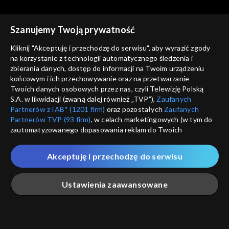
prawdziwy Bóg
przypowieść o nieuczciwych
robotnikach
Szanujemy Twoją prywatność
Kliknij "Akceptuję i przechodzę do serwisu", aby wyrazić zgody
na korzystanie z technologii automatycznego śledzenia i
zbierania danych, dostęp do informacji na Twoim urządzeniu
Słowo na niedzielę
Słowo na niedzielę
końcowym i ich przechowywanie oraz na przetwarzanie
Czy świętujesz miłosierdzie?
Koledzy i wrogowie, czyli o
Twoich danych osobowych przez nas, czyli Telewizję Polską
zgodnej modlitwie
S.A. w likwidacji (zwaną dalej również „TVP”),
Zaufanych
Partnerów z IAB* (1201 firm)
oraz pozostałych
Zaufanych
Partnerów TVP (93 firm)
, w celach marketingowych (w tym do
zautomatyzowanego dopasowania reklam do Twoich
zainteresowań i mierzenia ich skuteczności) i pozostałych,
które wskazujemy poniżej, a także zgody na udostępnianie
Akceptuję i przechodzę do serwisu
przez nas identyfikatora PPID do Google.
Słowo na niedzielę
Słowo na niedzielę
Współpracownicy kusiciela
Droga Piotra, czyli o mieleniu
Twoje dane osobowe zbierane podczas odwiedzania przez
Ustawienia zaawansowane
i opiniach
Ciebie naszych
poszczególnych serwisów
zwanych dalej
„Portalem”, w tym informacje zapisywane za pomocą
technologii takich jak: pliki cookie, sygnalizatory WWW lub
innych podobnych technologii umożliwiających świadczenie
Główna
Szukaj
Moja lista
Na żywo
Więcej
dopasowanych i bezpiecznych usług, personalizację treści