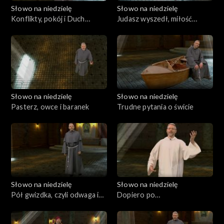
Słowo na niedzielę
Słowo na niedzielę
Konflikty, pokój i Duch
Judasz wyszedł, miłość
Święty
została
Słowo na niedzielę
Słowo na niedzielę
Pasterz, owce i baranek
Trudne pytania o świcie
Słowo na niedzielę
Słowo na niedzielę
Pół gwizdka, czyli odwaga i
Dopiero po
szczerość
zmartwychwstaniu