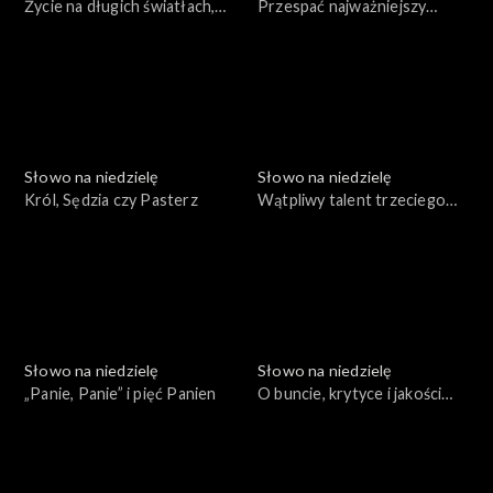
Życie na długich światłach,
Przespać najważniejszy
czyli adwentowy Jan
moment w życiu
Chrzciciel
Słowo na niedzielę
Słowo na niedzielę
Król, Sędzia czy Pasterz
Wątpliwy talent trzeciego
sługi
Słowo na niedzielę
Słowo na niedzielę
„Panie, Panie” i pięć Panien
O buncie, krytyce i jakości
kazań