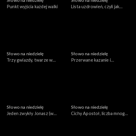
Słowo na niedzielę
Słowo na niedzielę
Punkt wyjścia każdej walki
Lista uzdrowień, czyli jak
działa Jezus
Słowo na niedzielę
Słowo na niedzielę
Trzy gwiazdy, twarze w
Przerwane kazanie i
ciemnościach i leniwe serce
prawdziwa władza
Słowo na niedzielę
Słowo na niedzielę
Jeden zwykły Jonasz (w
Cichy Apostoł, liczba mnoga i
Tychach)
eureka