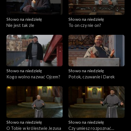
Słowo na niedzielę
Słowo na niedzielę
Nie jest tak źle
To on czy nie on?
Słowo na niedzielę
Słowo na niedzielę
Kogo wolno nazwać Ojcem?
Potok, czuwanie i Darek
Słowo na niedzielę
Słowo na niedzielę
O Tobie w królestwie Jezusa
Czy umiesz rozpoznać