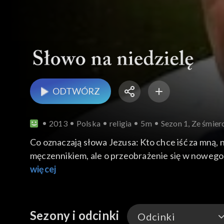
ODTWÓRZ
2013
Polska
religia
5m
Sezon 1, Ze śmierc
Co oznaczają słowa Jezusa: Kto chce iść za mną, n
męczennikiem, ale o przeobrażenie się w nowego 
stare przyzwyczajenia, odciąć się od starych grze
więcej
Sezony i odcinki
Odcinki