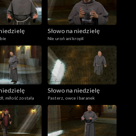
niedzielę
Słowo na niedzielę
ebie
Nie uroń ani kropli
niedzielę
Słowo na niedzielę
ł, miłość została
Pasterz, owce i baranek