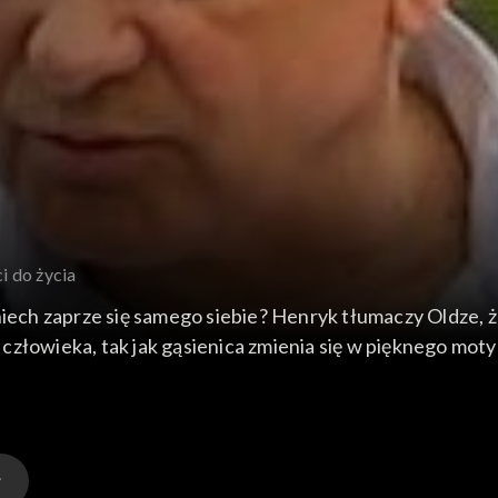
i do życia
iech zaprze się samego siebie? Henryk tłumaczy Oldze, że
człowieka, tak jak gąsienica zmienia się w pięknego moty
chów. Trzeba powiedzieć, za św. Pawłem: Już nie żyję ja, 