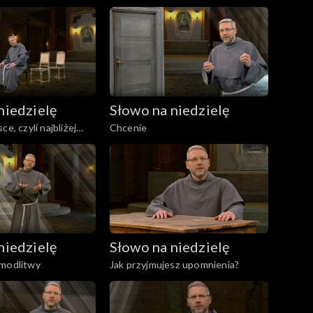
niedzielę
Słowo na niedzielę
ce, czyli najbliżej
Chcenie
niedzielę
Słowo na niedzielę
 modlitwy
Jak przyjmujesz upomnienia?