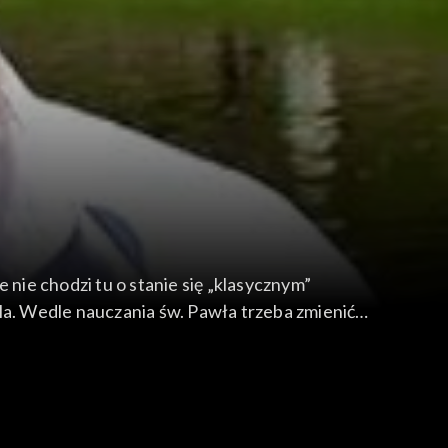
 nie chodzi tu o stanie się „klasycznym”
la. Wedle nauczania św. Pawła trzeba zmienić
a żyje we mnie Chrystus.