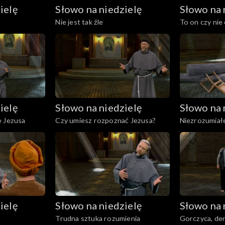
ielę
Słowo na niedzielę
Słowo na 
Nie jest tak źle
To on czy nie
ielę
Słowo na niedzielę
Słowo na 
e Jezusa
Czy umiesz rozpoznać Jezusa?
Niezrozumiałe
ielę
Słowo na niedzielę
Słowo na 
Trudna sztuka rozumienia
Gorczyca, den