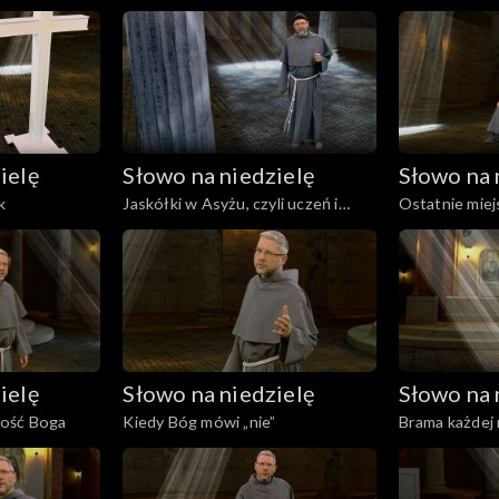
ielę
Słowo na niedzielę
Słowo na 
k
Jaskółki w Asyżu, czyli uczeń i
Ostatnie miejs
krzyż
Niego
ielę
Słowo na niedzielę
Słowo na 
ność Boga
Kiedy Bóg mówi „nie”
Brama każdej