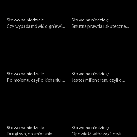
Słowo na niedzielę
Słowo na niedzielę
Czy wypada mówić o gniewie
Smutna prawda i skuteczne
Boga?
rozwiązania
Słowo na niedzielę
Słowo na niedzielę
Po mojemu, czyli o kichaniu,
Jesteś milionerem, czyli o
uczcie i śledziu
głupich błędach
dzierżawców
Słowo na niedzielę
Słowo na niedzielę
Drugi syn, opamiętanie i
Opowieść włóczęgi, czyli