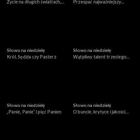
Życie na długich światłach,
Przespać najważniejszy
czyli adwentowy Jan
moment w życiu
Chrzciciel
Słowo na niedzielę
Słowo na niedzielę
Król, Sędzia czy Pasterz
Wątpliwy talent trzeciego
sługi
Słowo na niedzielę
Słowo na niedzielę
„Panie, Panie” i pięć Panien
O buncie, krytyce i jakości
kazań