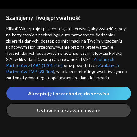
prawdziwy Bóg
przypowieść o nieuczciwych
robotnikach
Szanujemy Twoją prywatność
Kliknij "Akceptuję i przechodzę do serwisu", aby wyrazić zgody
na korzystanie z technologii automatycznego śledzenia i
zbierania danych, dostęp do informacji na Twoim urządzeniu
Słowo na niedzielę
Słowo na niedzielę
końcowym i ich przechowywanie oraz na przetwarzanie
Czy świętujesz miłosierdzie?
Koledzy i wrogowie, czyli o
Twoich danych osobowych przez nas, czyli Telewizję Polską
zgodnej modlitwie
S.A. w likwidacji (zwaną dalej również „TVP”),
Zaufanych
Partnerów z IAB* (1201 firm)
oraz pozostałych
Zaufanych
Partnerów TVP (93 firm)
, w celach marketingowych (w tym do
zautomatyzowanego dopasowania reklam do Twoich
zainteresowań i mierzenia ich skuteczności) i pozostałych,
które wskazujemy poniżej, a także zgody na udostępnianie
Akceptuję i przechodzę do serwisu
przez nas identyfikatora PPID do Google.
Słowo na niedzielę
Słowo na niedzielę
Współpracownicy kusiciela
Droga Piotra, czyli o mieleniu
Twoje dane osobowe zbierane podczas odwiedzania przez
Ustawienia zaawansowane
i opiniach
Ciebie naszych
poszczególnych serwisów
zwanych dalej
„Portalem”, w tym informacje zapisywane za pomocą
technologii takich jak: pliki cookie, sygnalizatory WWW lub
innych podobnych technologii umożliwiających świadczenie
Główna
Szukaj
Moja lista
Na żywo
Więcej
dopasowanych i bezpiecznych usług, personalizację treści