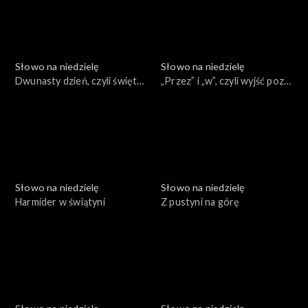
Słowo na niedzielę
Słowo na niedzielę
Dwunasty dzień, czyli święty
„Przez” i „w”, czyli wyjść poza
atrament
ulubione fragmenty
Słowo na niedzielę
Słowo na niedzielę
Harmider w świątyni
Z pustyni na górę