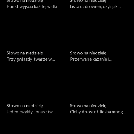
Słowo na niedzielę
Słowo na niedzielę
Punkt wyjścia każdej walki
Lista uzdrowień, czyli jak
działa Jezus
Słowo na niedzielę
Słowo na niedzielę
Trzy gwiazdy, twarze w
Przerwane kazanie i
ciemnościach i leniwe serce
prawdziwa władza
Słowo na niedzielę
Słowo na niedzielę
Jeden zwykły Jonasz (w
Cichy Apostoł, liczba mnoga i
Tychach)
eureka