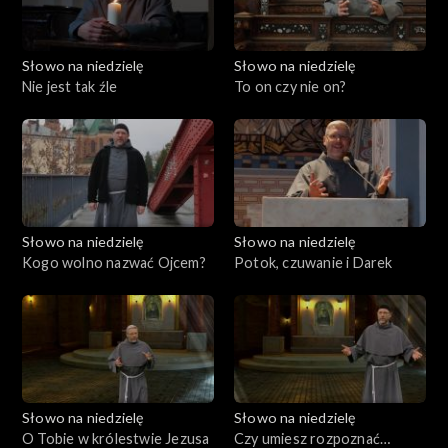
Słowo na niedzielę
Słowo na niedzielę
Nie jest tak źle
To on czy nie on?
Słowo na niedzielę
Słowo na niedzielę
Kogo wolno nazwać Ojcem?
Potok, czuwanie i Darek
Słowo na niedzielę
Słowo na niedzielę
O Tobie w królestwie Jezusa
Czy umiesz rozpoznać