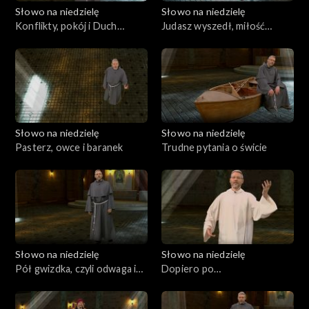
Słowo na niedzielę
Słowo na niedzielę
Konflikty, pokój i Duch
Judasz wyszedł, miłość
Święty
została
Słowo na niedzielę
Słowo na niedzielę
Pasterz, owce i baranek
Trudne pytania o świcie
Słowo na niedzielę
Słowo na niedzielę
Pół gwizdka, czyli odwaga i
Dopiero po
szczerość
zmartwychwstaniu