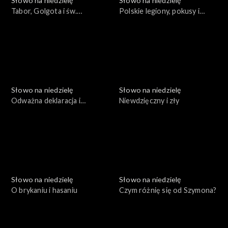
Słowo na niedzielę
Słowo na niedzielę
Tabor, Golgota i św.
Polskie legiony, pokusy i
Franciszek
wytrwałość
Słowo na niedzielę
Słowo na niedzielę
Odważna deklaracja i
Niewdzięczny i zły
prawdziwa zmiana
Słowo na niedzielę
Słowo na niedzielę
O brykaniu i hasaniu
Czym różnię się od Szymona?