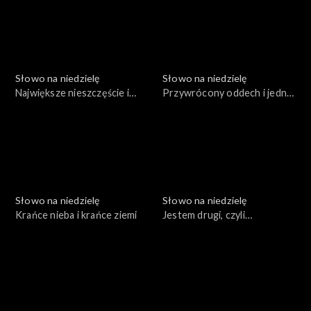
Słowo na niedzielę
Słowo na niedzielę
Największe nieszczęście i
Przywrócony oddech i jedno
prawdziwa miłość
słowo
Słowo na niedzielę
Słowo na niedzielę
Krańce nieba i krańce ziemi
Jestem drugi, czyli
prawdziwe zwycięstwo