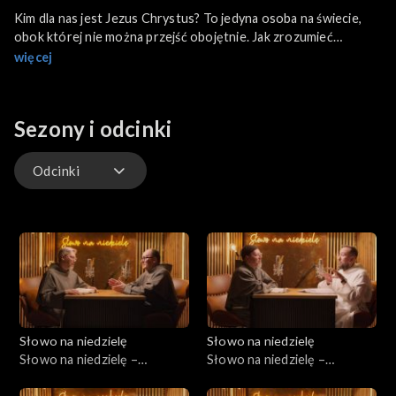
Kim dla nas jest Jezus Chrystus? To jedyna osoba na świecie,
obok której nie można przejść obojętnie. Jak zrozumieć
tajemnicę Jego nauki?
więcej
Sezony i odcinki
Odcinki
Odcinki
Słowo na niedzielę
Słowo na niedzielę
Słowo na niedzielę –
Słowo na niedzielę –
01.08.2026
25.07.2026