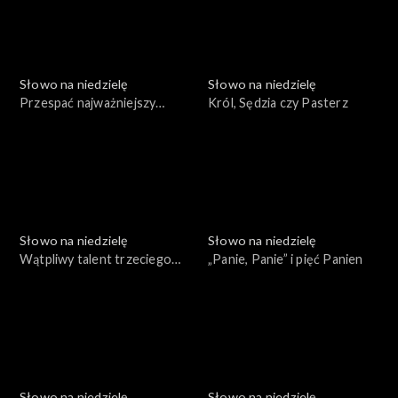
Słowo na niedzielę
Słowo na niedzielę
Przespać najważniejszy
Król, Sędzia czy Pasterz
moment w życiu
Słowo na niedzielę
Słowo na niedzielę
Wątpliwy talent trzeciego
„Panie, Panie” i pięć Panien
sługi
Słowo na niedzielę
Słowo na niedzielę