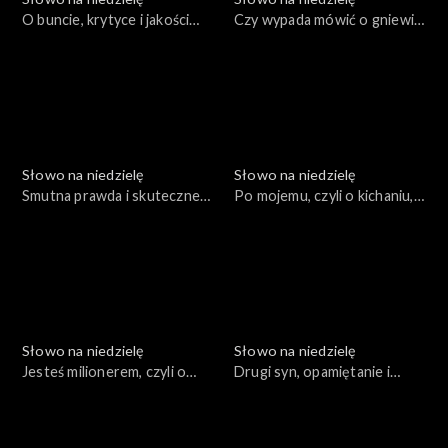
O buncie, krytyce i jakości
Czy wypada mówić o gniewie
kazań
Boga?
Słowo na niedzielę
Słowo na niedzielę
Smutna prawda i skuteczne
Po mojemu, czyli o kichaniu,
rozwiązania
uczcie i śledziu
Słowo na niedzielę
Słowo na niedzielę
Jesteś milionerem, czyli o
Drugi syn, opamiętanie i
głupich błędach
prawdziwy Bóg
dzierżawców