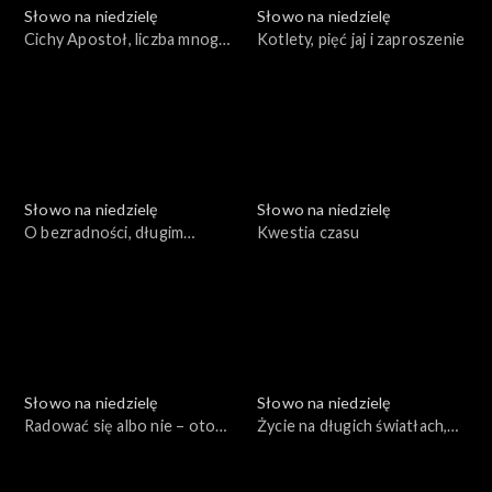
Słowo na niedzielę
Słowo na niedzielę
Cichy Apostoł, liczba mnoga i
Kotlety, pięć jaj i zaproszenie
eureka
Słowo na niedzielę
Słowo na niedzielę
O bezradności, długim
Kwestia czasu
oczekiwaniu i o „bardziej”
Słowo na niedzielę
Słowo na niedzielę
Radować się albo nie – oto
Życie na długich światłach,
jest pytanie
czyli adwentowy Jan
Chrzciciel