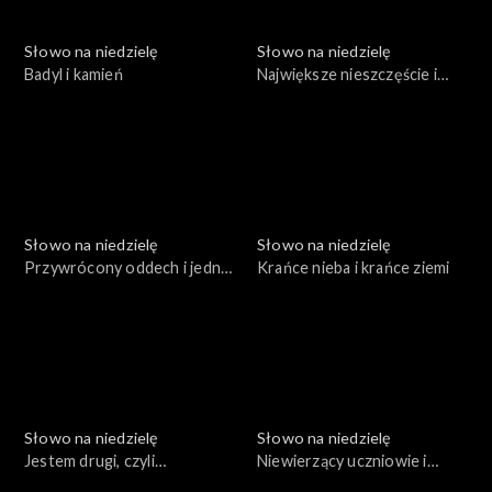
Słowo na niedzielę
Słowo na niedzielę
Badyl i kamień
Największe nieszczęście i
prawdziwa miłość
Słowo na niedzielę
Słowo na niedzielę
Przywrócony oddech i jedno
Krańce nieba i krańce ziemi
słowo
Słowo na niedzielę
Słowo na niedzielę
Jestem drugi, czyli
Niewierzący uczniowie i
prawdziwe zwycięstwo
Szaweł