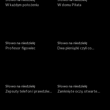
W każdym położeniu
W domu Piłata
Słowo na niedzielę
Słowo na niedzielę
Profesor figowiec
Dwa pieniążki czyli co
zobaczył Jezus
Słowo na niedzielę
Słowo na niedzielę
Zepsuty telefon i prawdziwa
Zamknięte oczy, otwarte
miłość
uszy, dwie prośby