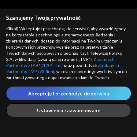
Szanujemy Twoją prywatność
Słowo na niedzielę
Słowo na niedzielę
Kliknij "Akceptuję i przechodzę do serwisu", aby wyrazić zgody
Opowieść włóczęgi, czyli
Czy świętujesz miłosierdzie?
na korzystanie z technologii automatycznego śledzenia i
przypowieść o nieuczciwych
zbierania danych, dostęp do informacji na Twoim urządzeniu
robotnikach
końcowym i ich przechowywanie oraz na przetwarzanie
Twoich danych osobowych przez nas, czyli Telewizję Polską
S.A. w likwidacji (zwaną dalej również „TVP”),
Zaufanych
Partnerów z IAB* (1201 firm)
oraz pozostałych
Zaufanych
Partnerów TVP (93 firm)
, w celach marketingowych (w tym do
zautomatyzowanego dopasowania reklam do Twoich
Słowo na niedzielę
Słowo na niedzielę
zainteresowań i mierzenia ich skuteczności) i pozostałych,
Koledzy i wrogowie, czyli o
Współpracownicy kusiciela
które wskazujemy poniżej, a także zgody na udostępnianie
zgodnej modlitwie
Akceptuję i przechodzę do serwisu
przez nas identyfikatora PPID do Google.
Twoje dane osobowe zbierane podczas odwiedzania przez
Ustawienia zaawansowane
Ciebie naszych
poszczególnych serwisów
zwanych dalej
„Portalem”, w tym informacje zapisywane za pomocą
technologii takich jak: pliki cookie, sygnalizatory WWW lub
innych podobnych technologii umożliwiających świadczenie
Główna
Szukaj
Moja lista
Na żywo
Więcej
Słowo na niedzielę
Słowo na niedzielę
dopasowanych i bezpiecznych usług, personalizację treści