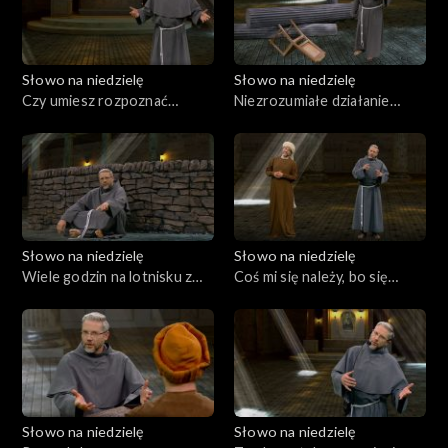
Słowo na niedzielę
Słowo na niedzielę
Czy umiesz rozpoznać
Niezrozumiałe działanie
Jezusa?
Boga
Słowo na niedzielę
Słowo na niedzielę
Wiele godzin na lotnisku z
Coś mi się należy, bo się
Martą i Marią
modlę
Słowo na niedzielę
Słowo na niedzielę