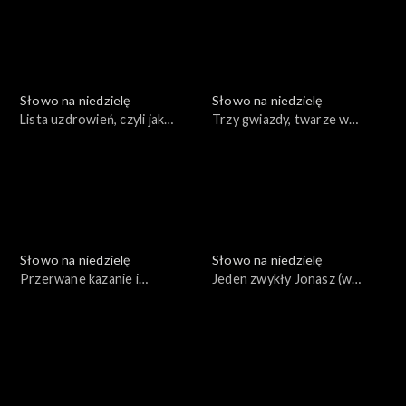
Słowo na niedzielę
Słowo na niedzielę
Lista uzdrowień, czyli jak
Trzy gwiazdy, twarze w
działa Jezus
ciemnościach i leniwe serce
Słowo na niedzielę
Słowo na niedzielę
Przerwane kazanie i
Jeden zwykły Jonasz (w
prawdziwa władza
Tychach)