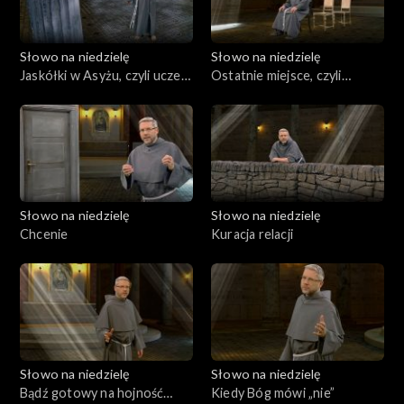
Słowo na niedzielę
Słowo na niedzielę
Jaskółki w Asyżu, czyli uczeń
Ostatnie miejsce, czyli
i krzyż
najbliżej Niego
Słowo na niedzielę
Słowo na niedzielę
Chcenie
Kuracja relacji
Słowo na niedzielę
Słowo na niedzielę
Bądź gotowy na hojność
Kiedy Bóg mówi „nie”