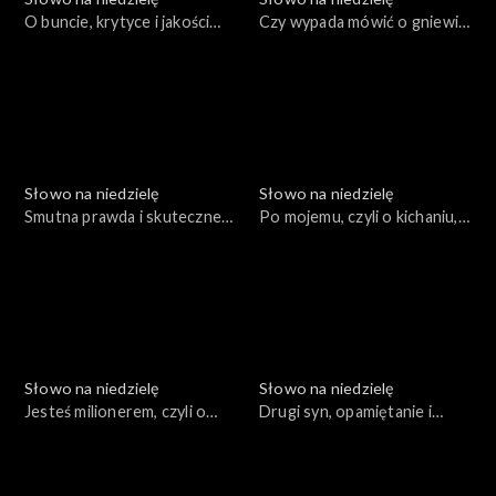
O buncie, krytyce i jakości
Czy wypada mówić o gniewie
kazań
Boga?
Słowo na niedzielę
Słowo na niedzielę
Smutna prawda i skuteczne
Po mojemu, czyli o kichaniu,
rozwiązania
uczcie i śledziu
Słowo na niedzielę
Słowo na niedzielę
Jesteś milionerem, czyli o
Drugi syn, opamiętanie i
głupich błędach
prawdziwy Bóg
dzierżawców