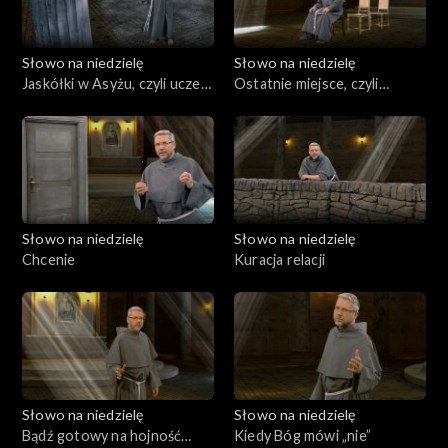
Słowo na niedzielę
Słowo na niedzielę
Jaskółki w Asyżu, czyli uczeń
Ostatnie miejsce, czyli
i krzyż
najbliżej Niego
Słowo na niedzielę
Słowo na niedzielę
Chcenie
Kuracja relacji
Słowo na niedzielę
Słowo na niedzielę
Bądź gotowy na hojność
Kiedy Bóg mówi „nie”