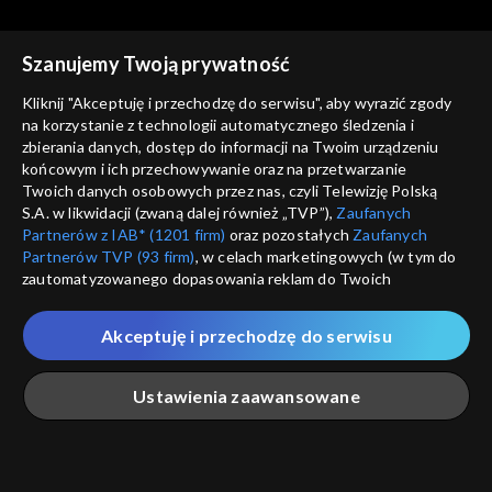
Szanujemy Twoją prywatność
Słowo na niedzielę
Słowo na niedzielę
Kliknij "Akceptuję i przechodzę do serwisu", aby wyrazić zgody
Opowieść włóczęgi, czyli
Czy świętujesz miłosierdzie?
na korzystanie z technologii automatycznego śledzenia i
przypowieść o nieuczciwych
zbierania danych, dostęp do informacji na Twoim urządzeniu
robotnikach
końcowym i ich przechowywanie oraz na przetwarzanie
Twoich danych osobowych przez nas, czyli Telewizję Polską
S.A. w likwidacji (zwaną dalej również „TVP”),
Zaufanych
Partnerów z IAB* (1201 firm)
oraz pozostałych
Zaufanych
Partnerów TVP (93 firm)
, w celach marketingowych (w tym do
zautomatyzowanego dopasowania reklam do Twoich
Słowo na niedzielę
Słowo na niedzielę
zainteresowań i mierzenia ich skuteczności) i pozostałych,
Koledzy i wrogowie, czyli o
Współpracownicy kusiciela
które wskazujemy poniżej, a także zgody na udostępnianie
zgodnej modlitwie
Akceptuję i przechodzę do serwisu
przez nas identyfikatora PPID do Google.
Twoje dane osobowe zbierane podczas odwiedzania przez
Ustawienia zaawansowane
Ciebie naszych
poszczególnych serwisów
zwanych dalej
„Portalem”, w tym informacje zapisywane za pomocą
technologii takich jak: pliki cookie, sygnalizatory WWW lub
innych podobnych technologii umożliwiających świadczenie
Główna
Szukaj
Moja lista
Na żywo
Więcej
Słowo na niedzielę
Słowo na niedzielę
dopasowanych i bezpiecznych usług, personalizację treści