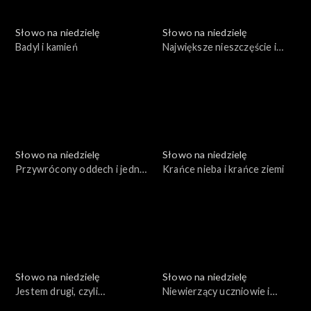
Słowo na niedzielę
Słowo na niedzielę
Badyl i kamień
Największe nieszczęście i
prawdziwa miłość
Słowo na niedzielę
Słowo na niedzielę
Przywrócony oddech i jedno
Krańce nieba i krańce ziemi
słowo
Słowo na niedzielę
Słowo na niedzielę
Jestem drugi, czyli
Niewierzący uczniowie i
prawdziwe zwycięstwo
Szaweł