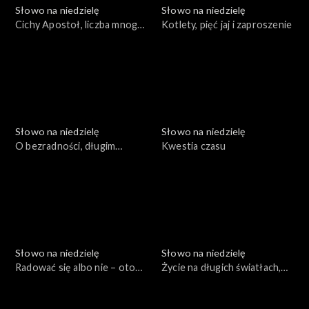
Słowo na niedzielę
Słowo na niedzielę
Cichy Apostoł, liczba mnoga i
Kotlety, pięć jaj i zaproszenie
eureka
Słowo na niedzielę
Słowo na niedzielę
O bezradności, długim
Kwestia czasu
oczekiwaniu i o „bardziej”
Słowo na niedzielę
Słowo na niedzielę
Radować się albo nie – oto
Życie na długich światłach,
jest pytanie
czyli adwentowy Jan
Chrzciciel