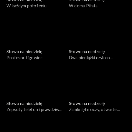
W każdym położeniu
W domu Piłata
Słowo na niedzielę
Słowo na niedzielę
Profesor figowiec
Dwa pieniążki czyli co
zobaczył Jezus
Słowo na niedzielę
Słowo na niedzielę
Zepsuty telefon i prawdziwa
Zamknięte oczy, otwarte
miłość
uszy, dwie prośby