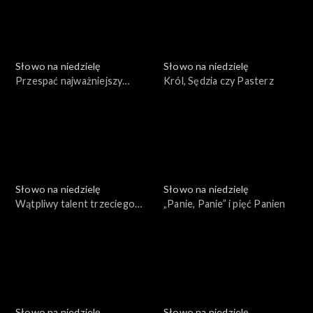
Słowo na niedzielę
Słowo na niedzielę
Przespać najważniejszy
Król, Sędzia czy Pasterz
moment w życiu
Słowo na niedzielę
Słowo na niedzielę
Wątpliwy talent trzeciego
„Panie, Panie” i pięć Panien
sługi
Słowo na niedzielę
Słowo na niedzielę