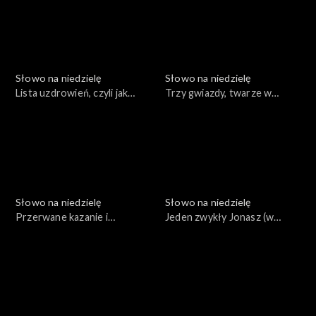
Słowo na niedzielę
Słowo na niedzielę
Lista uzdrowień, czyli jak
Trzy gwiazdy, twarze w
działa Jezus
ciemnościach i leniwe serce
Słowo na niedzielę
Słowo na niedzielę
Przerwane kazanie i
Jeden zwykły Jonasz (w
prawdziwa władza
Tychach)