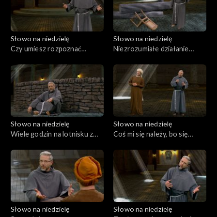
Słowo na niedzielę
Słowo na niedzielę
Czy umiesz rozpoznać
Niezrozumiałe działanie
Jezusa?
Boga
Słowo na niedzielę
Słowo na niedzielę
Wiele godzin na lotnisku z
Coś mi się należy, bo się
Martą i Marią
modlę
Słowo na niedzielę
Słowo na niedzielę