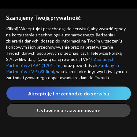
Szanujemy Twoją prywatność
Sezony i odcinki
Kliknij "Akceptuję i przechodzę do serwisu", aby wyrazić zgody
na korzystanie z technologii automatycznego śledzenia i
Wybierz
zbierania danych, dostęp do informacji na Twoim urządzeniu
końcowym i ich przechowywanie oraz na przetwarzanie
Twoich danych osobowych przez nas, czyli Telewizję Polską
Odcinki
S.A. w likwidacji (zwaną dalej również „TVP”),
Zaufanych
Partnerów z IAB* (1201 firm)
oraz pozostałych
Zaufanych
Rekomendowane dla Ciebie
Partnerów TVP (93 firm)
, w celach marketingowych (w tym do
zautomatyzowanego dopasowania reklam do Twoich
zainteresowań i mierzenia ich skuteczności) i pozostałych,
które wskazujemy poniżej, a także zgody na udostępnianie
Akceptuję i przechodzę do serwisu
przez nas identyfikatora PPID do Google.
Twoje dane osobowe zbierane podczas odwiedzania przez
Ustawienia zaawansowane
Ciebie naszych
poszczególnych serwisów
zwanych dalej
„Portalem”, w tym informacje zapisywane za pomocą
technologii takich jak: pliki cookie, sygnalizatory WWW lub
innych podobnych technologii umożliwiających świadczenie
Główna
Szukaj
Moja lista
Na żywo
Więcej
dopasowanych i bezpiecznych usług, personalizację treści