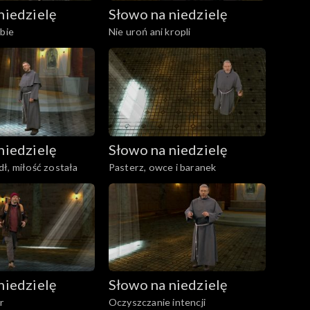
niedzielę
Słowo na niedzielę
ebie
Nie uroń ani kropli
niedzielę
Słowo na niedzielę
ł, miłość została
Pasterz, owce i baranek
niedzielę
Słowo na niedzielę
r
Oczyszczanie intencji