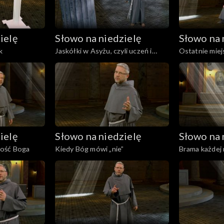
ielę
Słowo na niedzielę
Słowo na 
k
Jaskółki w Asyżu, czyli uczeń i
Ostatnie miejs
krzyż
Niego
ielę
Słowo na niedzielę
Słowo na 
ność Boga
Kiedy Bóg mówi „nie”
Brama każdej