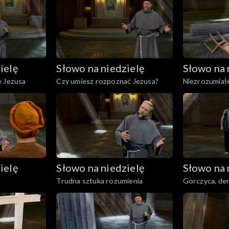
ielę
Słowo na niedzielę
Słowo na 
e Jezusa
Czy umiesz rozpoznać Jezusa?
Niezrozumiałe
ielę
Słowo na niedzielę
Słowo na 
Trudna sztuka rozumienia
Gorczyca, den