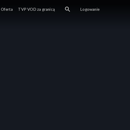
Oferta
TVP VOD za granicą
Logowanie