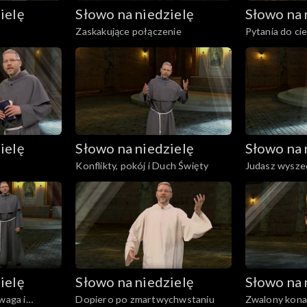
ielę
Słowo na niedzielę
Słowo na 
Zaskakujące połączenie
Pytania do ci
ielę
Słowo na niedzielę
Słowo na 
Konflikty, pokój i Duch Święty
Judasz wyszed
ielę
Słowo na niedzielę
Słowo na 
waga i
Dopiero po zmartwychwstaniu
Zwalony kona