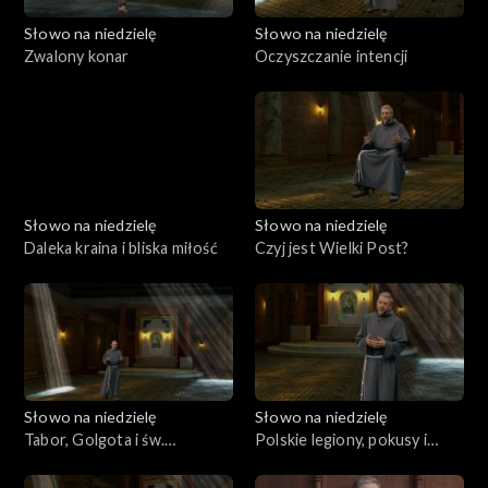
Słowo na niedzielę
Słowo na niedzielę
Zwalony konar
Oczyszczanie intencji
Słowo na niedzielę
Słowo na niedzielę
Daleka kraina i bliska miłość
Czyj jest Wielki Post?
Słowo na niedzielę
Słowo na niedzielę
Tabor, Golgota i św.
Polskie legiony, pokusy i
Franciszek
wytrwałość