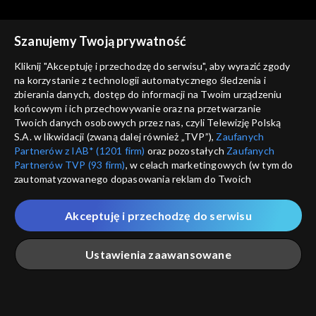
Szanujemy Twoją prywatność
Słowo na niedzielę
Słowo na niedzielę
Kliknij "Akceptuję i przechodzę do serwisu", aby wyrazić zgody
Czy świętujesz miłosierdzie?
Koledzy i wrogowie, czyli o
na korzystanie z technologii automatycznego śledzenia i
zgodnej modlitwie
zbierania danych, dostęp do informacji na Twoim urządzeniu
końcowym i ich przechowywanie oraz na przetwarzanie
Twoich danych osobowych przez nas, czyli Telewizję Polską
S.A. w likwidacji (zwaną dalej również „TVP”),
Zaufanych
Partnerów z IAB* (1201 firm)
oraz pozostałych
Zaufanych
Partnerów TVP (93 firm)
, w celach marketingowych (w tym do
zautomatyzowanego dopasowania reklam do Twoich
Słowo na niedzielę
Słowo na niedzielę
zainteresowań i mierzenia ich skuteczności) i pozostałych,
Współpracownicy kusiciela
Droga Piotra, czyli o mieleniu
które wskazujemy poniżej, a także zgody na udostępnianie
i opiniach
Akceptuję i przechodzę do serwisu
przez nas identyfikatora PPID do Google.
Twoje dane osobowe zbierane podczas odwiedzania przez
Ustawienia zaawansowane
Ciebie naszych
poszczególnych serwisów
zwanych dalej
„Portalem”, w tym informacje zapisywane za pomocą
technologii takich jak: pliki cookie, sygnalizatory WWW lub
innych podobnych technologii umożliwiających świadczenie
Główna
Szukaj
Moja lista
Na żywo
Więcej
Słowo na niedzielę
Słowo na niedzielę
dopasowanych i bezpiecznych usług, personalizację treści