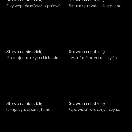
Czy wypada mówić o gniewie
Smutna prawda i skuteczne
Boga?
rozwiązania
Słowo na niedzielę
Słowo na niedzielę
Po mojemu, czyli o kichaniu,
Jesteś milionerem, czyli o
uczcie i śledziu
głupich błędach
dzierżawców
Słowo na niedzielę
Słowo na niedzielę
Drugi syn, opamiętanie i
Opowieść włóczęgi, czyli
prawdziwy Bóg
przypowieść o nieuczciwych
robotnikach