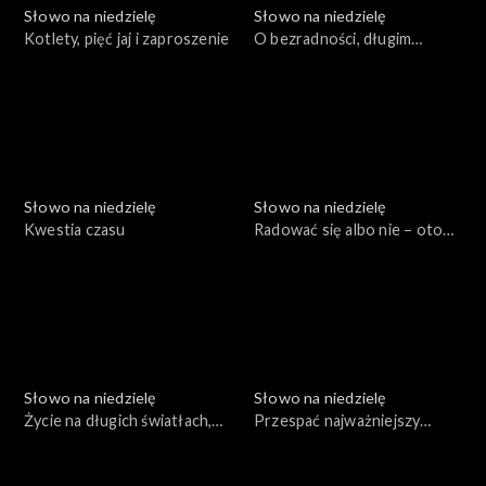
Słowo na niedzielę
Słowo na niedzielę
Kotlety, pięć jaj i zaproszenie
O bezradności, długim
oczekiwaniu i o „bardziej”
Słowo na niedzielę
Słowo na niedzielę
Kwestia czasu
Radować się albo nie – oto
jest pytanie
Słowo na niedzielę
Słowo na niedzielę
Życie na długich światłach,
Przespać najważniejszy
czyli adwentowy Jan
moment w życiu
Chrzciciel