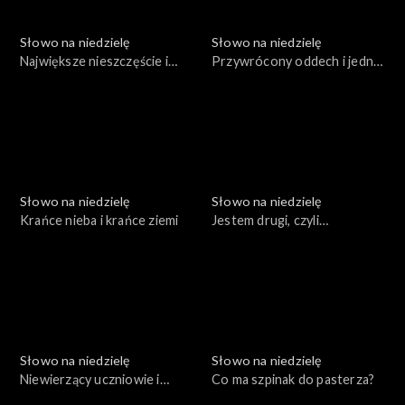
Słowo na niedzielę
Słowo na niedzielę
Największe nieszczęście i
Przywrócony oddech i jedno
prawdziwa miłość
słowo
Słowo na niedzielę
Słowo na niedzielę
Krańce nieba i krańce ziemi
Jestem drugi, czyli
prawdziwe zwycięstwo
Słowo na niedzielę
Słowo na niedzielę
Niewierzący uczniowie i
Co ma szpinak do pasterza?
Szaweł