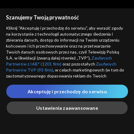
prawdziwy Bóg
przypowieść o nieuczciwych
robotnikach
Szanujemy Twoją prywatność
Kliknij "Akceptuję i przechodzę do serwisu", aby wyrazić zgody
na korzystanie z technologii automatycznego śledzenia i
zbierania danych, dostęp do informacji na Twoim urządzeniu
Słowo na niedzielę
Słowo na niedzielę
końcowym i ich przechowywanie oraz na przetwarzanie
Czy świętujesz miłosierdzie?
Koledzy i wrogowie, czyli o
Twoich danych osobowych przez nas, czyli Telewizję Polską
zgodnej modlitwie
S.A. w likwidacji (zwaną dalej również „TVP”),
Zaufanych
Partnerów z IAB* (1201 firm)
oraz pozostałych
Zaufanych
Partnerów TVP (93 firm)
, w celach marketingowych (w tym do
zautomatyzowanego dopasowania reklam do Twoich
zainteresowań i mierzenia ich skuteczności) i pozostałych,
które wskazujemy poniżej, a także zgody na udostępnianie
Akceptuję i przechodzę do serwisu
przez nas identyfikatora PPID do Google.
Słowo na niedzielę
Słowo na niedzielę
Współpracownicy kusiciela
Droga Piotra, czyli o mieleniu
Twoje dane osobowe zbierane podczas odwiedzania przez
Ustawienia zaawansowane
i opiniach
Ciebie naszych
poszczególnych serwisów
zwanych dalej
„Portalem”, w tym informacje zapisywane za pomocą
technologii takich jak: pliki cookie, sygnalizatory WWW lub
innych podobnych technologii umożliwiających świadczenie
Główna
Szukaj
Moja lista
Na żywo
Więcej
dopasowanych i bezpiecznych usług, personalizację treści