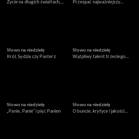
Życie na długich światłach,
Przespać najważniejszy
czyli adwentowy Jan
moment w życiu
Chrzciciel
Słowo na niedzielę
Słowo na niedzielę
Król, Sędzia czy Pasterz
Wątpliwy talent trzeciego
sługi
Słowo na niedzielę
Słowo na niedzielę
„Panie, Panie” i pięć Panien
O buncie, krytyce i jakości
kazań