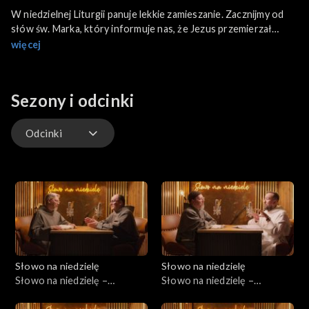
W niedzielnej Liturgii panuje lekkie zamieszanie. Zacznijmy od
słów św. Marka, który informuje nas, że Jezus przemierzał
Galileę i nie chciał, by ktokolwiek o tym wiedział. Dlaczego? Czy
więcej
Jezus nie przyszedł do ludzi? Dlaczego teraz się ukrywa?
Przecież wcześniej dokonywał wielu cudów. To prawda, ale
czas Jego działalności w Galilei właśnie się skończył, a zaczęła
Sezony i odcinki
się ostatnia podróż do Jerozolimy, gdzie Jezus zostanie zabity.
Zobaczymy, że od tej pory nie dokona już żadnego cudu, poza
uzdrowieniem niewidomego pod Jerychem.
Odcinki
Odcinki
Słowo na niedzielę
Słowo na niedzielę
Słowo na niedzielę –
Słowo na niedzielę –
01.08.2026
25.07.2026