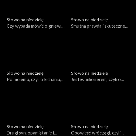
Słowo na niedzielę
Słowo na niedzielę
Czy wypada mówić o gniewie
Smutna prawda i skuteczne
Boga?
rozwiązania
Słowo na niedzielę
Słowo na niedzielę
Po mojemu, czyli o kichaniu,
Jesteś milionerem, czyli o
uczcie i śledziu
głupich błędach
dzierżawców
Słowo na niedzielę
Słowo na niedzielę
Drugi syn, opamiętanie i
Opowieść włóczęgi, czyli