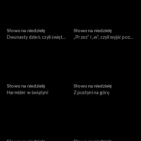
Słowo na niedzielę
Słowo na niedzielę
Dwunasty dzień, czyli święty
„Przez” i „w”, czyli wyjść poza
atrament
ulubione fragmenty
Słowo na niedzielę
Słowo na niedzielę
Harmider w świątyni
Z pustyni na górę