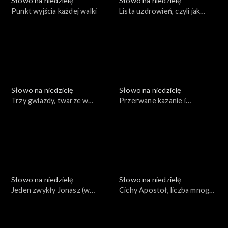
Słowo na niedzielę
Słowo na niedzielę
Punkt wyjścia każdej walki
Lista uzdrowień, czyli jak
działa Jezus
Słowo na niedzielę
Słowo na niedzielę
Trzy gwiazdy, twarze w
Przerwane kazanie i
ciemnościach i leniwe serce
prawdziwa władza
Słowo na niedzielę
Słowo na niedzielę
Jeden zwykły Jonasz (w
Cichy Apostoł, liczba mnoga i
Tychach)
eureka