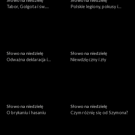
Słowo na niedzielę
Słowo na niedzielę
Tabor, Golgota i św.
Polskie legiony, pokusy i
Franciszek
wytrwałość
Słowo na niedzielę
Słowo na niedzielę
Odważna deklaracja i
Niewdzięczny i zły
prawdziwa zmiana
Słowo na niedzielę
Słowo na niedzielę
O brykaniu i hasaniu
Czym różnię się od Szymona?