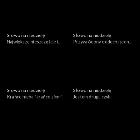
Słowo na niedzielę
Słowo na niedzielę
Największe nieszczęście i
Przywrócony oddech i jedno
prawdziwa miłość
słowo
Słowo na niedzielę
Słowo na niedzielę
Krańce nieba i krańce ziemi
Jestem drugi, czyli
prawdziwe zwycięstwo