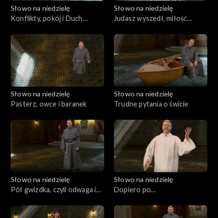
Słowo na niedzielę
Słowo na niedzielę
Konflikty, pokój i Duch
Judasz wyszedł, miłość
Święty
została
Słowo na niedzielę
Słowo na niedzielę
Pasterz, owce i baranek
Trudne pytania o świcie
Słowo na niedzielę
Słowo na niedzielę
Pół gwizdka, czyli odwaga i
Dopiero po
szczerość
zmartwychwstaniu