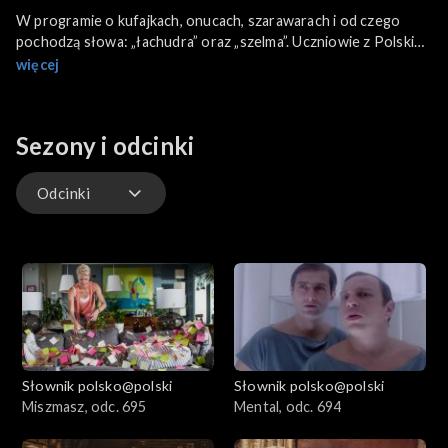
W programie o kufajkach, onucach, szarawarach i od czego
pochodzą słowa: „łachudra” oraz „szelma”. Uczniowie z Polskiej
Szkoły Sobotniej w Hartford w USA zapytali profesora Jana
więcej
Miodka: Co to znaczy i jakie jest pochodzenie słowa
odburkiwać? Co to znaczy i jaka jest historia słowa belfer? A jak
coś ma obły kształt, to jakie jest?
Sezony i odcinki
Odcinki
Odcinki
Słownik polsko@polski
Słownik polsko@polski
Miszmasz, odc. 695
Mental, odc. 694