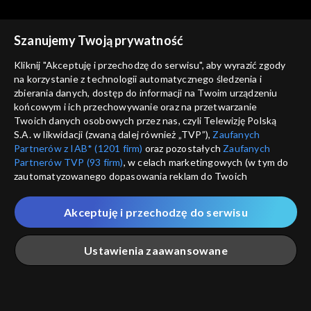
Szanujemy Twoją prywatność
Kliknij "Akceptuję i przechodzę do serwisu", aby wyrazić zgody
na korzystanie z technologii automatycznego śledzenia i
zbierania danych, dostęp do informacji na Twoim urządzeniu
Słownik polsko@polski
Słownik polsko@polski
końcowym i ich przechowywanie oraz na przetwarzanie
Miodków dwóch, odc. 541
Kacik, kącik, odc. 540
Twoich danych osobowych przez nas, czyli Telewizję Polską
S.A. w likwidacji (zwaną dalej również „TVP”),
Zaufanych
Partnerów z IAB* (1201 firm)
oraz pozostałych
Zaufanych
Partnerów TVP (93 firm)
, w celach marketingowych (w tym do
zautomatyzowanego dopasowania reklam do Twoich
zainteresowań i mierzenia ich skuteczności) i pozostałych,
które wskazujemy poniżej, a także zgody na udostępnianie
Akceptuję i przechodzę do serwisu
przez nas identyfikatora PPID do Google.
Słownik polsko@polski
Słownik polsko@polski
Fanpage, odc. 539
Guru, odc. 538
Twoje dane osobowe zbierane podczas odwiedzania przez
Ustawienia zaawansowane
Ciebie naszych
poszczególnych serwisów
zwanych dalej
„Portalem”, w tym informacje zapisywane za pomocą
technologii takich jak: pliki cookie, sygnalizatory WWW lub
innych podobnych technologii umożliwiających świadczenie
Główna
Szukaj
Moja lista
Na żywo
Więcej
dopasowanych i bezpiecznych usług, personalizację treści